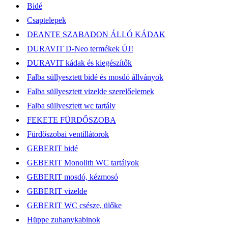
Bidé
Csaptelepek
DEANTE SZABADON ÁLLÓ KÁDAK
DURAVIT D-Neo termékek ÚJ!
DURAVIT kádak és kiegészítők
Falba süllyesztett bidé és mosdó állványok
Falba süllyesztett vizelde szerelőelemek
Falba süllyesztett wc tartály
FEKETE FÜRDŐSZOBA
Fürdőszobai ventillátorok
GEBERIT bidé
GEBERIT Monolith WC tartályok
GEBERIT mosdó, kézmosó
GEBERIT vizelde
GEBERIT WC csésze, ülőke
Hüppe zuhanykabinok