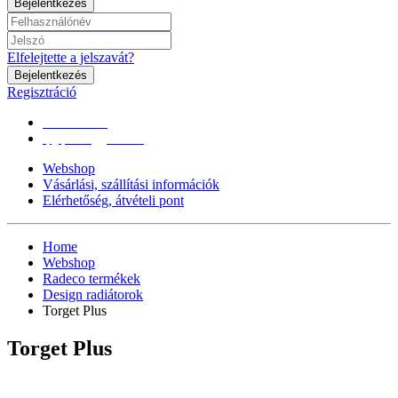
Bejelentkezés
Elfelejtette a jelszavát?
Bejelentkezés
Regisztráció
0670/365-7619
epgepoutlet@gmail.com
Webshop
Vásárlási, szállítási információk
Elérhetőség, átvételi pont
Home
Webshop
Radeco termékek
Design radiátorok
Torget Plus
Torget Plus