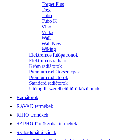
Torget Plus
Trex
Tubo
Tubo K
Vibo
Vinka
Wall
Wall New
Wiking
Elektromos fűtőpatronok
Elektromos radiátor
Króm radiátorok
Premium radiátorszelepek
Prémium radiátorok
Standard radiátorok
Utólag felszerelhető törölközőtartók
Radiátorok
RAVAK termékek
RIHO termékek
SAPHO fürdőszobai termékek
Szabadonálló kádak