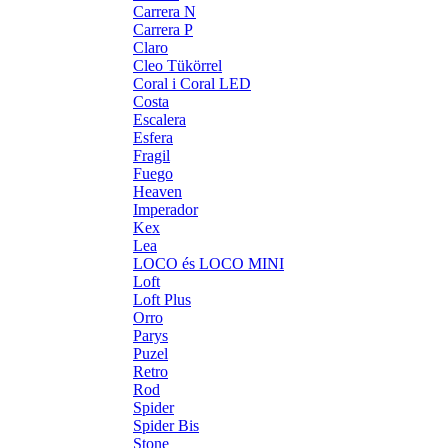
Carrera N
Carrera P
Claro
Cleo Tükörrel
Coral i Coral LED
Costa
Escalera
Esfera
Fragil
Fuego
Heaven
Imperador
Kex
Lea
LOCO és LOCO MINI
Loft
Loft Plus
Orro
Parys
Puzel
Retro
Rod
Spider
Spider Bis
Stone