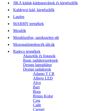
JIKA kádak,kádparavánok és kiegészítők
Kaldewei kád, kiegészítők
Laufen
MARMY termékek
Mosdók
Mosdószifon, sarokszelep stb
Mosogatómedencék,tálcák
Radeco termékek
Akasztók és fogasok
Basic radiátorszelepek
Design lapradiátor
Design radiátorok
Adamo T CR
Albero LED
Alvo
Bari
Bora
Bruno Kolor
Caja
Calle
Carmel