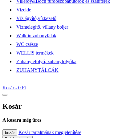
Villeroy&Boch fürdőszobabútorok és szaniterek
Vizelde
Vízlágyító,vízkezelő
Vízmelegítő, villany boljer
Walk in zuhanyfalak
WC csésze
WELLIS termékek
Zuhanylefolyó, zuhanyfolyóka
ZUHANYTÁLCÁK
Kosár -
0 Ft
Kosár
A kosara még üres
Kosár tartalmának megjelenítése
bezár