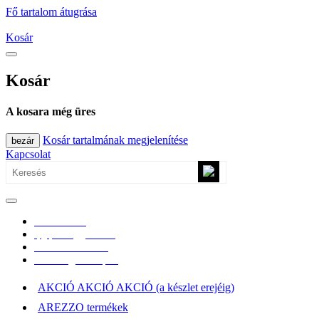
Fő tartalom átugrása
Kosár
Kosár
A kosara még üres
Kosár tartalmának megjelenítése
bezár
Kapcsolat
0670/365-7619
epgepoutlet@gmail.com
Vásárlási információk
Elérhetőség, átvételi pont
AKCIÓ AKCIÓ AKCIÓ (a készlet erejéig)
AREZZO termékek