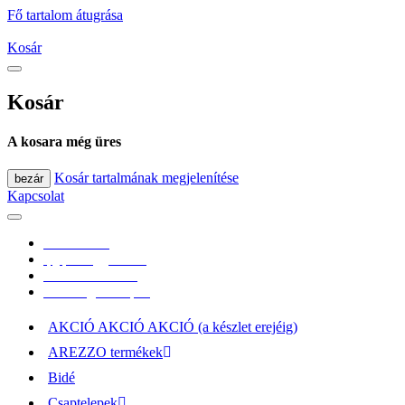
Fő tartalom átugrása
Kosár
Kosár
A kosara még üres
Kosár tartalmának megjelenítése
bezár
Kapcsolat
0670/365-7619
epgepoutlet@gmail.com
Vásárlási információk
Elérhetőség, átvételi pont
AKCIÓ AKCIÓ AKCIÓ (a készlet erejéig)
AREZZO termékek
Bidé
Csaptelepek