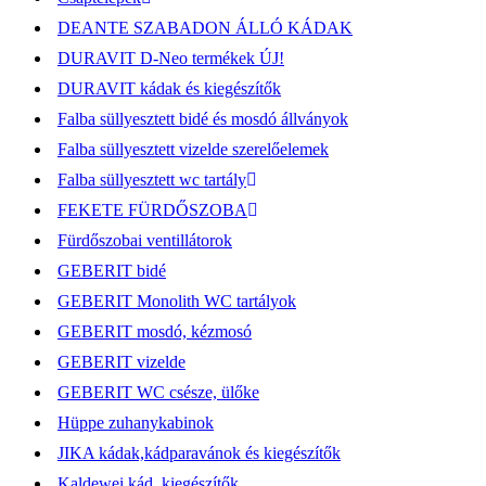
DEANTE SZABADON ÁLLÓ KÁDAK
DURAVIT D-Neo termékek ÚJ!
DURAVIT kádak és kiegészítők
Falba süllyesztett bidé és mosdó állványok
Falba süllyesztett vizelde szerelőelemek
Falba süllyesztett wc tartály
FEKETE FÜRDŐSZOBA
Fürdőszobai ventillátorok
GEBERIT bidé
GEBERIT Monolith WC tartályok
GEBERIT mosdó, kézmosó
GEBERIT vizelde
GEBERIT WC csésze, ülőke
Hüppe zuhanykabinok
JIKA kádak,kádparavánok és kiegészítők
Kaldewei kád, kiegészítők