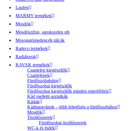
Laufen
MARMY termékek
Mosdók
Mosdószifon, sarokszelep stb
Mosogatómedencék,tálcák
Radeco termékek
Radiátorok
RAVAK termékek
Csaptelep kiegészítők
Csaptelepek
Fürdőszobabútor
Fürdőszobai kiegészítők
Fürdőszobai kiegészítők minden enteriőrhöz
Kád melletti asztalkák
Kádak
Kádparavánok – több lehetőség a fürdőszobához
Mosdók
Tisztítószerek
Fürdőszobai tisztítószerek
WC-k és bidék