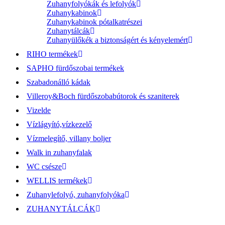
Zuhanyfolyókák és lefolyók
Zuhanykabinok
Zuhanykabinok pótalkatrészei
Zuhanytálcák
Zuhanyülőkék a biztonságért és kényelemért
RIHO termékek
SAPHO fürdőszobai termékek
Szabadonálló kádak
Villeroy&Boch fürdőszobabútorok és szaniterek
Vizelde
Vízlágyító,vízkezelő
Vízmelegítő, villany boljer
Walk in zuhanyfalak
WC csésze
WELLIS termékek
Zuhanylefolyó, zuhanyfolyóka
ZUHANYTÁLCÁK