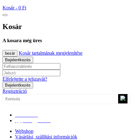
Kosár -
0 Ft
Kosár
A kosara még üres
Kosár tartalmának megjelenítése
bezár
Bejelentkezés
Elfelejtette a jelszavát?
Bejelentkezés
Regisztráció
0670/365-7619
epgepoutlet@gmail.com
Webshop
Vásárlási, szállítási információk