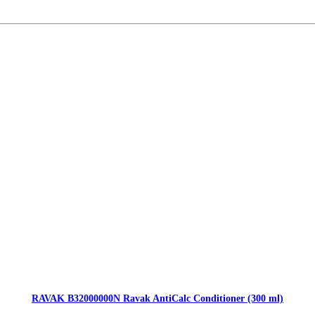
RAVAK B32000000N Ravak AntiCalc Conditioner (300 ml)