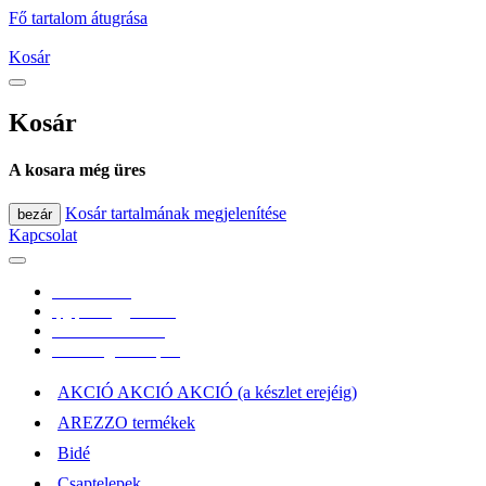
Fő tartalom átugrása
Kosár
Kosár
A kosara még üres
Kosár tartalmának megjelenítése
bezár
Kapcsolat
0670/365-7619
epgepoutlet@gmail.com
Vásárlási információk
Elérhetőség, átvételi pont
AKCIÓ AKCIÓ AKCIÓ (a készlet erejéig)
AREZZO termékek
Bidé
Csaptelepek