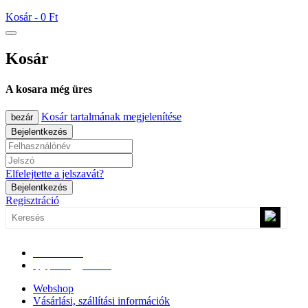
Kosár -
0 Ft
Kosár
A kosara még üres
Kosár tartalmának megjelenítése
bezár
Bejelentkezés
Elfelejtette a jelszavát?
Bejelentkezés
Regisztráció
0670/365-7619
epgepoutlet@gmail.com
Webshop
Vásárlási, szállítási információk