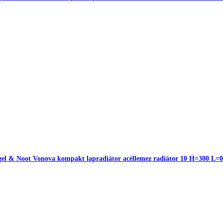
el & Noot Vonova kompakt lapradiátor acéllemez radiátor 10 H=300 L=