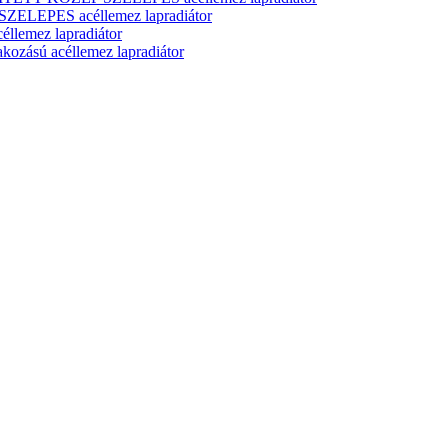
ELEPES acéllemez lapradiátor
lemez lapradiátor
zású acéllemez lapradiátor