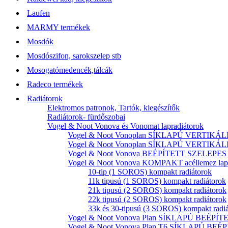
Laufen
MARMY termékek
Mosdók
Mosdószifon, sarokszelep stb
Mosogatómedencék,tálcák
Radeco termékek
Radiátorok
Elektromos patronok, Tartók, kiegészítők
Radiátorok- fürdőszobai
Vogel & Noot Vonova és Vonomat lapradiátorok
Vogel & Noot Vonoplan SÍKLAPÚ VERTIKÁLIS k
Vogel & Noot Vonoplan SÍKLAPÚ VERTIKÁLIS kö
Vogel & Noot Vonova BEÉPÍTETT SZELEPES acé
Vogel & Noot Vonova KOMPAKT acéllemez lapr
10-tip (1 SOROS) kompakt radiátorok
11k tipusú (1 SOROS) kompakt radiátorok
21k tipusú (2 SOROS) kompakt radiátorok
22k tipusú (2 SOROS) kompakt radiátorok
33k és 30-tipusú (3 SOROS) kompakt radi
Vogel & Noot Vonova Plan SÍKLAPÚ BEÉPÍTET
Vogel & Noot Vonova Plan T6 SÍKLAPÚ BEÉP