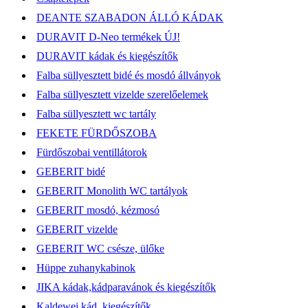
DEANTE SZABADON ÁLLÓ KÁDAK
DURAVIT D-Neo termékek ÚJ!
DURAVIT kádak és kiegészítők
Falba süllyesztett bidé és mosdó állványok
Falba süllyesztett vizelde szerelőelemek
Falba süllyesztett wc tartály
FEKETE FÜRDŐSZOBA
Fürdőszobai ventillátorok
GEBERIT bidé
GEBERIT Monolith WC tartályok
GEBERIT mosdó, kézmosó
GEBERIT vizelde
GEBERIT WC csésze, ülőke
Hüppe zuhanykabinok
JIKA kádak,kádparavánok és kiegészítők
Kaldewei kád, kiegészítők