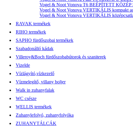
Vogel & Noot Vonova T6 BEÉPÍTETT KÖZÉP SZ
Vogel & Noot Vonova VERTIKÁLIS kompakt acél
Vogel & Noot Vonova VERTIKÁLIS középcsatlako
RAVAK termékek
RIHO termékek
SAPHO fürdőszobai termékek
Szabadonálló kádak
Villeroy&Boch fürdőszobabútorok és szaniterek
Vizelde
Vízlágyító,vízkezelő
Vízmelegítő, villany boljer
Walk in zuhanyfalak
WC csésze
WELLIS termékek
Zuhanylefolyó, zuhanyfolyóka
ZUHANYTÁLCÁK