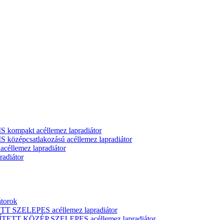
ompakt acéllemez lapradiátor
zépcsatlakozású acéllemez lapradiátor
llemez lapradiátor
adiátor
átorok
T SZELEPES acéllemez lapradiátor
ÍTETT KÖZÉP SZELEPES acéllemez lapradiátor