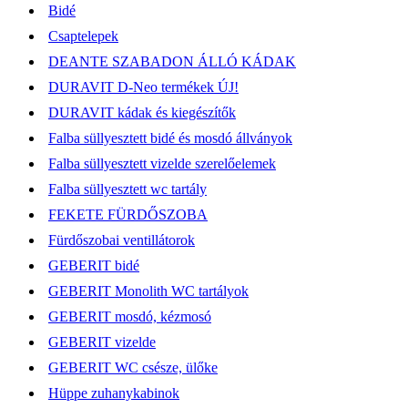
Bidé
Csaptelepek
DEANTE SZABADON ÁLLÓ KÁDAK
DURAVIT D-Neo termékek ÚJ!
DURAVIT kádak és kiegészítők
Falba süllyesztett bidé és mosdó állványok
Falba süllyesztett vizelde szerelőelemek
Falba süllyesztett wc tartály
FEKETE FÜRDŐSZOBA
Fürdőszobai ventillátorok
GEBERIT bidé
GEBERIT Monolith WC tartályok
GEBERIT mosdó, kézmosó
GEBERIT vizelde
GEBERIT WC csésze, ülőke
Hüppe zuhanykabinok