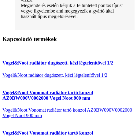
Megrendelés esetén kérjük a feltüntetett pontos típust
vegye figyelembe ami megegyezik a gyártó által
használt típus megjelölésével.
Kapcsolódó termékek
Vogel&Noot radiátor dugószett, kézi légtelenítővel 1/2
Vogel&Noot radiátor dugószett, kézi légtelenítővel 1/2
Vogel&Noot Vonomat radiátor tartó konzol
AZ0BW090V0002000 Vogel Noot 900 mm
Vogel&Noot Vonomat radiátor tartó konzol AZ0BW090V0002000
Vogel Noot 900 mm
Vogel&Noot Vonomat radiátor tartó konzol