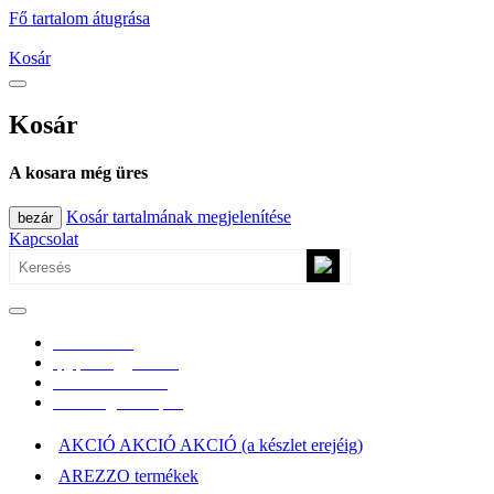
Fő tartalom átugrása
Kosár
Kosár
A kosara még üres
Kosár tartalmának megjelenítése
bezár
Kapcsolat
0670/365-7619
epgepoutlet@gmail.com
Vásárlási információk
Elérhetőség, átvételi pont
AKCIÓ AKCIÓ AKCIÓ (a készlet erejéig)
AREZZO termékek