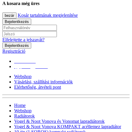
A kosara még üres
Kosár tartalmának megjelenítése
bezár
Bejelentkezés
Elfelejtette a jelszavát?
Bejelentkezés
Regisztráció
0670/365-7619
epgepoutlet@gmail.com
Webshop
Vásárlási, szállítási információk
Elérhetőség, átvételi pont
Home
Webshop
Radiátorok
Vogel & Noot Vonova és Vonomat lapradiátorok
Vogel & Noot Vonova KOMPAKT acéllemez lapradiátor
10-tip (1 SOROS) kompakt radiátorok