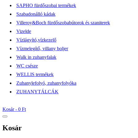
SAPHO fürdőszobai termékek
Szabadonálló kádak
Villeroy&Boch fürdőszobabútorok és szaniterek
Vizelde
Vízlágyító,vízkezelő
Vízmelegítő, villany boljer
Walk in zuhanyfalak
WC csésze
WELLIS termékek
Zuhanylefolyó, zuhanyfolyóka
ZUHANYTÁLCÁK
Kosár -
0 Ft
Kosár