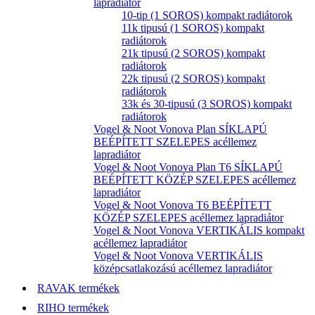
lapradiátor
10-tip (1 SOROS) kompakt radiátorok
11k tipusú (1 SOROS) kompakt
radiátorok
21k tipusú (2 SOROS) kompakt
radiátorok
22k tipusú (2 SOROS) kompakt
radiátorok
33k és 30-tipusú (3 SOROS) kompakt
radiátorok
Vogel & Noot Vonova Plan SÍKLAPÚ
BEÉPÍTETT SZELEPES acéllemez
lapradiátor
Vogel & Noot Vonova Plan T6 SÍKLAPÚ
BEÉPÍTETT KÖZÉP SZELEPES acéllemez
lapradiátor
Vogel & Noot Vonova T6 BEÉPÍTETT
KÖZÉP SZELEPES acéllemez lapradiátor
Vogel & Noot Vonova VERTIKÁLIS kompakt
acéllemez lapradiátor
Vogel & Noot Vonova VERTIKÁLIS
középcsatlakozású acéllemez lapradiátor
RAVAK termékek
RIHO termékek