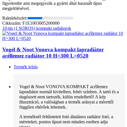
figyelembe ami megegyezik a gyártó által használt típus
megjelölésével.
Raktárkészlet:
Cikkszám: F1E1003005200000
10-tip (1 SOROS) kompakt radiátorok
Vogel & Noot Vonova kompakt lapradiátor
acéllemez radiátor 10 H=300 L=0520
Termék leírás
Vogel & Noot VONOVA KOMPAKT acéllemez
lapradiátor normál kivitelben, fehér színben. A tartó és a
dugószett nem tartozék, külön rendelhető! A kép
illusztráció, a valóságban a termék arányai a mérettől
függően eltérőek lehetnek.
A terméknél feltűntetett fotó általános radiátor fotó, a
méreteket, pontos típust nem minden esetben adja
vissza.