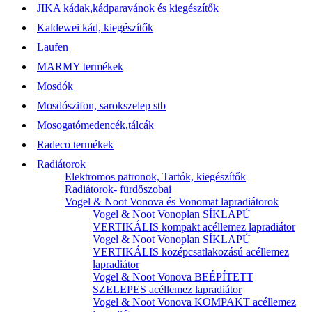
JIKA kádak,kádparavánok és kiegészítők
Kaldewei kád, kiegészítők
Laufen
MARMY termékek
Mosdók
Mosdószifon, sarokszelep stb
Mosogatómedencék,tálcák
Radeco termékek
Radiátorok
Elektromos patronok, Tartók, kiegészítők
Radiátorok- fürdőszobai
Vogel & Noot Vonova és Vonomat lapradiátorok
Vogel & Noot Vonoplan SÍKLAPÚ
VERTIKÁLIS kompakt acéllemez lapradiátor
Vogel & Noot Vonoplan SÍKLAPÚ
VERTIKÁLIS középcsatlakozású acéllemez
lapradiátor
Vogel & Noot Vonova BEÉPÍTETT
SZELEPES acéllemez lapradiátor
Vogel & Noot Vonova KOMPAKT acéllemez