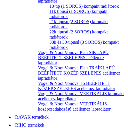
lapradiátor
10-tip (1 SOROS) kompakt radiátorok
11k tipusú (1 SOROS) kompakt
radiátorok
21k tipusú (2 SOROS) kompakt
radiátorok
22k tipusú (2 SOROS) kompakt
radiátorok
33k és 30-tipusú (3 SOROS) kompakt
radiátorok
Vogel & Noot Vonova Plan SÍKLAPÚ
BEÉPÍTETT SZELEPES acéllemez
lapradiátor
Vogel & Noot Vonova Plan T6 SÍKLAPÚ
BEÉPÍTETT KÖZÉP SZELEPES acéllemez
lapradiátor
Vogel & Noot Vonova T6 BEÉPÍTETT
KÖZÉP SZELEPES acéllemez lapradiátor
Vogel & Noot Vonova VERTIKÁLIS kompakt
acéllemez lapradiátor
Vogel & Noot Vonova VERTIKÁLIS
középcsatlakozású acéllemez lapradiátor
RAVAK termékek
RIHO termékek