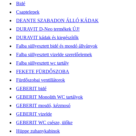
Bidé
Csaptelepek
DEANTE SZABADON ÁLLÓ KÁDAK
DURAVIT D-Neo termékek ÚJ!
DURAVIT kádak és kiegészítők
Falba süllyesztett bidé és mosdó állványok
Falba süllyesztett vizelde szerelőelemek
Falba süllyesztett wc tartály
FEKETE FÜRDŐSZOBA
Fürdőszobai ventillátorok
GEBERIT bidé
GEBERIT Monolith WC tartályok
GEBERIT mosdó, kézmosó
GEBERIT vizelde
GEBERIT WC csésze, ülőke
Hüppe zuhanykabinok