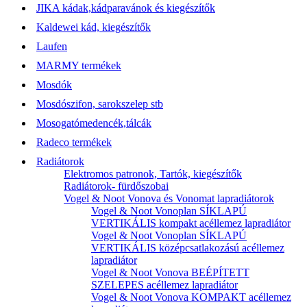
JIKA kádak,kádparavánok és kiegészítők
Kaldewei kád, kiegészítők
Laufen
MARMY termékek
Mosdók
Mosdószifon, sarokszelep stb
Mosogatómedencék,tálcák
Radeco termékek
Radiátorok
Elektromos patronok, Tartók, kiegészítők
Radiátorok- fürdőszobai
Vogel & Noot Vonova és Vonomat lapradiátorok
Vogel & Noot Vonoplan SÍKLAPÚ
VERTIKÁLIS kompakt acéllemez lapradiátor
Vogel & Noot Vonoplan SÍKLAPÚ
VERTIKÁLIS középcsatlakozású acéllemez
lapradiátor
Vogel & Noot Vonova BEÉPÍTETT
SZELEPES acéllemez lapradiátor
Vogel & Noot Vonova KOMPAKT acéllemez