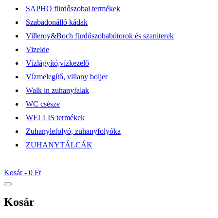
SAPHO fürdőszobai termékek
Szabadonálló kádak
Villeroy&Boch fürdőszobabútorok és szaniterek
Vizelde
Vízlágyító,vízkezelő
Vízmelegítő, villany boljer
Walk in zuhanyfalak
WC csésze
WELLIS termékek
Zuhanylefolyó, zuhanyfolyóka
ZUHANYTÁLCÁK
Kosár -
0 Ft
Kosár