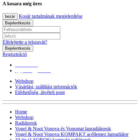
A kosara még üres
Kosár tartalmának megjelenítése
bezár
Bejelentkezés
Elfelejtette a jelszavát?
Bejelentkezés
Regisztráció
0670/365-7619
epgepoutlet@gmail.com
Webshop
Vásárlási, szállítási információk
Elérhetőség, átvételi pont
Home
Webshop
Radiátorok
Vogel & Noot Vonova és Vonomat lapradiátorok
Vogel & Noot Vonova KOMPAKT acéllemez lapradiátor
10-tip (1 SOROS) kompakt radiátorok