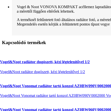
Vogel & Noot VONOVA KOMPAKT acéllemez lapradiátor normál 
a mérettől függően eltérőek lehetnek.
A terméknél feltűntetett fotó általános radiátor fotó, a mére
Megrendelés esetén kérjük a feltüntetett pontos típust vegye
Kapcsolódó termékek
Vogel&Noot radiátor dugószett, kézi légtelenítővel 1/2
Vogel&Noot radiátor dugószett, kézi légtelenítővel 1/2
Vogel&Noot Vonomat radiátor tartó konzol AZ0BW090V0002000
Vogel&Noot Vonomat radiátor tartó konzol AZ0BW090V0002000 Vo
Vogel&Noot Vonomat radiátor tartó konzol AZ0BW060V0002000