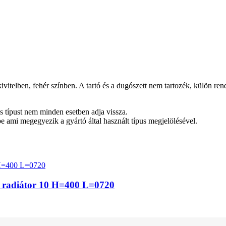
n, fehér színben. A tartó és a dugószett nem tartozék, külön rendelh
tos típust nem minden esetben adja vissza.
be ami megegyezik a gyártó által használt típus megjelölésével.
z radiátor 10 H=400 L=0720