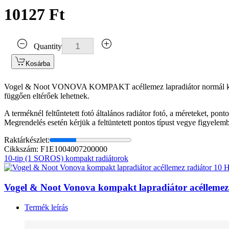
10127 Ft
Quantity
Kosárba
Vogel & Noot VONOVA KOMPAKT acéllemez lapradiátor normál kivitelbe
függően eltérőek lehetnek.
A terméknél feltűntetett fotó általános radiátor fotó, a méreteket, pon
Megrendelés esetén kérjük a feltüntetett pontos típust vegye figyelem
Raktárkészlet:
Cikkszám: F1E1004007200000
10-tip (1 SOROS) kompakt radiátorok
Vogel & Noot Vonova kompakt lapradiátor acélleme
Termék leírás