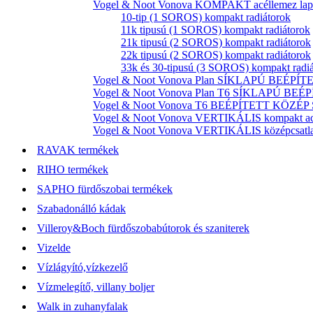
Vogel & Noot Vonova KOMPAKT acéllemez lapr
10-tip (1 SOROS) kompakt radiátorok
11k tipusú (1 SOROS) kompakt radiátorok
21k tipusú (2 SOROS) kompakt radiátorok
22k tipusú (2 SOROS) kompakt radiátorok
33k és 30-tipusú (3 SOROS) kompakt radi
Vogel & Noot Vonova Plan SÍKLAPÚ BEÉPÍTET
Vogel & Noot Vonova Plan T6 SÍKLAPÚ BEÉP
Vogel & Noot Vonova T6 BEÉPÍTETT KÖZÉP SZ
Vogel & Noot Vonova VERTIKÁLIS kompakt acél
Vogel & Noot Vonova VERTIKÁLIS középcsatlako
RAVAK termékek
RIHO termékek
SAPHO fürdőszobai termékek
Szabadonálló kádak
Villeroy&Boch fürdőszobabútorok és szaniterek
Vizelde
Vízlágyító,vízkezelő
Vízmelegítő, villany boljer
Walk in zuhanyfalak