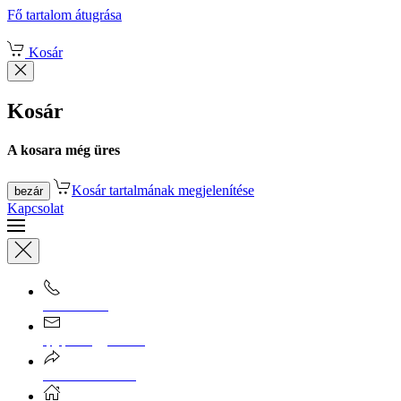
Fő tartalom átugrása
Kosár
Kosár
A kosara még üres
Kosár tartalmának megjelenítése
bezár
Kapcsolat
0670/365-7619
epgepoutlet@gmail.com
Vásárlási információk