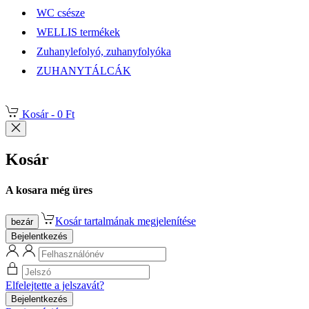
WC csésze
WELLIS termékek
Zuhanylefolyó, zuhanyfolyóka
ZUHANYTÁLCÁK
Kosár -
0 Ft
Kosár
A kosara még üres
Kosár tartalmának megjelenítése
bezár
Bejelentkezés
Elfelejtette a jelszavát?
Bejelentkezés