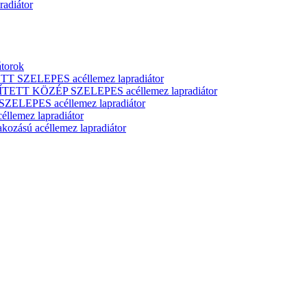
adiátor
átorok
T SZELEPES acéllemez lapradiátor
ÍTETT KÖZÉP SZELEPES acéllemez lapradiátor
ELEPES acéllemez lapradiátor
lemez lapradiátor
zású acéllemez lapradiátor