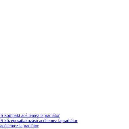
ompakt acéllemez lapradiátor
zépcsatlakozású acéllemez lapradiátor
llemez lapradiátor