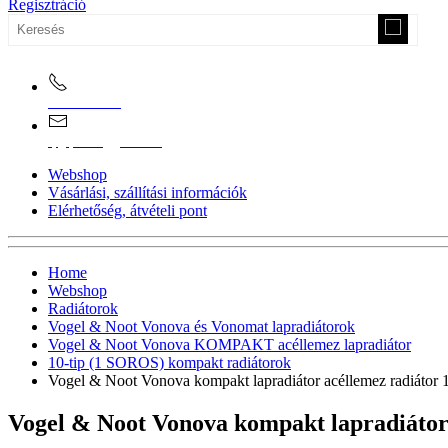
Regisztráció
0670/365-7619
epgepoutlet@gmail.com
Webshop
Vásárlási, szállítási információk
Elérhetőség, átvételi pont
Home
Webshop
Radiátorok
Vogel & Noot Vonova és Vonomat lapradiátorok
Vogel & Noot Vonova KOMPAKT acéllemez lapradiátor
10-tip (1 SOROS) kompakt radiátorok
Vogel & Noot Vonova kompakt lapradiátor acéllemez radiáto
Vogel & Noot Vonova kompakt lapradiátor