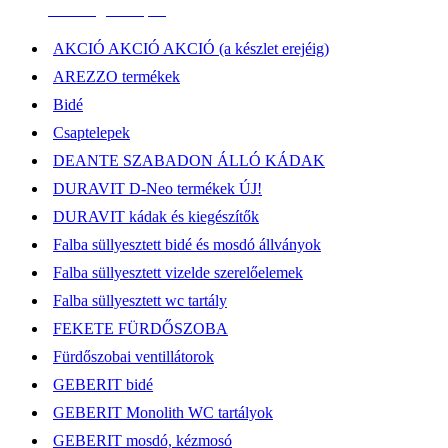
Elérhetőség, átvételi pont
AKCIÓ AKCIÓ AKCIÓ (a készlet erejéig)
AREZZO termékek
Bidé
Csaptelepek
DEANTE SZABADON ÁLLÓ KÁDAK
DURAVIT D-Neo termékek ÚJ!
DURAVIT kádak és kiegészítők
Falba süllyesztett bidé és mosdó állványok
Falba süllyesztett vizelde szerelőelemek
Falba süllyesztett wc tartály
FEKETE FÜRDŐSZOBA
Fürdőszobai ventillátorok
GEBERIT bidé
GEBERIT Monolith WC tartályok
GEBERIT mosdó, kézmosó