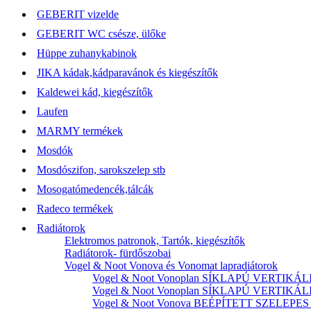
GEBERIT vizelde
GEBERIT WC csésze, ülőke
Hüppe zuhanykabinok
JIKA kádak,kádparavánok és kiegészítők
Kaldewei kád, kiegészítők
Laufen
MARMY termékek
Mosdók
Mosdószifon, sarokszelep stb
Mosogatómedencék,tálcák
Radeco termékek
Radiátorok
Elektromos patronok, Tartók, kiegészítők
Radiátorok- fürdőszobai
Vogel & Noot Vonova és Vonomat lapradiátorok
Vogel & Noot Vonoplan SÍKLAPÚ VERTIKÁLIS k
Vogel & Noot Vonoplan SÍKLAPÚ VERTIKÁLIS kö
Vogel & Noot Vonova BEÉPÍTETT SZELEPES acé