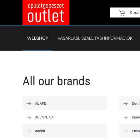
Kosá
Fő tartalom átugrása
WEBSHOP
VÁSÁRLÁSI, SZÁLLÍTÁSI INFORMÁCIÓK
All our brands
ALAPE
Dorn
ALCAPLAST
Durav
Alföldi
Emc