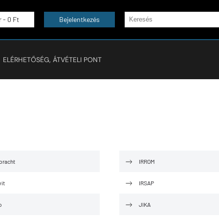
r -
0 Ft
Bejelentkezés
ELÉRHETŐSÉG, ÁTVÉTELI PONT
bracht
IRROM
it
IRSAP
o
JIKA