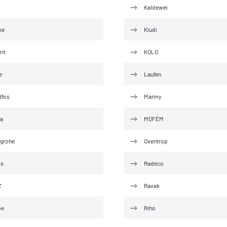
Kaldewei
ke
Kludi
rit
KOLO
e
Laufen
dfos
Marmy
a
MOFÉM
grohe
Oventrop
os
Radeco
Z
Ravak
pe
Riho