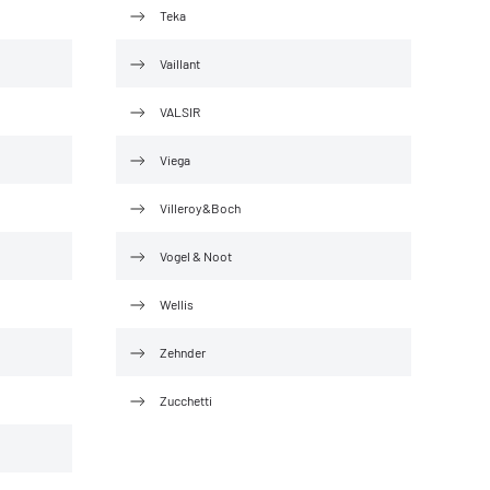
Teka
Vaillant
VALSIR
Viega
Villeroy&Boch
Vogel & Noot
Wellis
Zehnder
Zucchetti