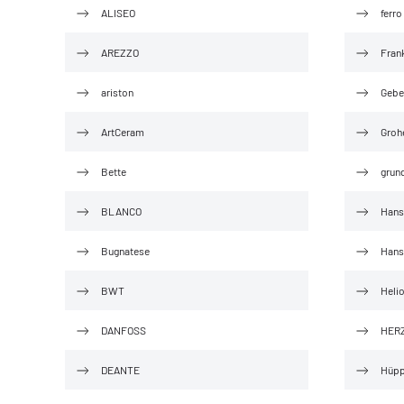
ALISEO
ferro
AREZZO
Fran
ariston
Gebe
ArtCeram
Groh
Bette
grun
BLANCO
Hans
Bugnatese
Hans
BWT
Heli
DANFOSS
HER
DEANTE
Hüp