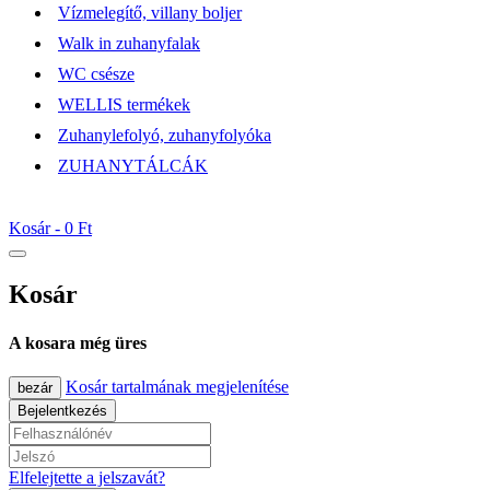
Vízmelegítő, villany boljer
Walk in zuhanyfalak
WC csésze
WELLIS termékek
Zuhanylefolyó, zuhanyfolyóka
ZUHANYTÁLCÁK
Kosár -
0 Ft
Kosár
A kosara még üres
Kosár tartalmának megjelenítése
bezár
Bejelentkezés
Elfelejtette a jelszavát?