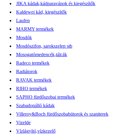
JIKA kádak,kádparavánok és kiegészítők
Kaldewei kád, kiegészítők
Laufen
MARMY termékek
Mosdók
Mosdószifon, sarokszelep stb
Mosogatómedencék,tálcák
Radeco termékek
Radiátorok
RAVAK termékek
RIHO termékek
SAPHO fürdőszobai termékek
Szabadonálló kádak
Villeroy&Boch fürdőszobabútorok és szaniterek
Vizelde
Vízlágyító,vízkezelő