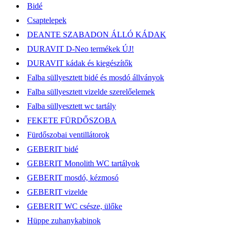
Bidé
Csaptelepek
DEANTE SZABADON ÁLLÓ KÁDAK
DURAVIT D-Neo termékek ÚJ!
DURAVIT kádak és kiegészítők
Falba süllyesztett bidé és mosdó állványok
Falba süllyesztett vizelde szerelőelemek
Falba süllyesztett wc tartály
FEKETE FÜRDŐSZOBA
Fürdőszobai ventillátorok
GEBERIT bidé
GEBERIT Monolith WC tartályok
GEBERIT mosdó, kézmosó
GEBERIT vizelde
GEBERIT WC csésze, ülőke
Hüppe zuhanykabinok