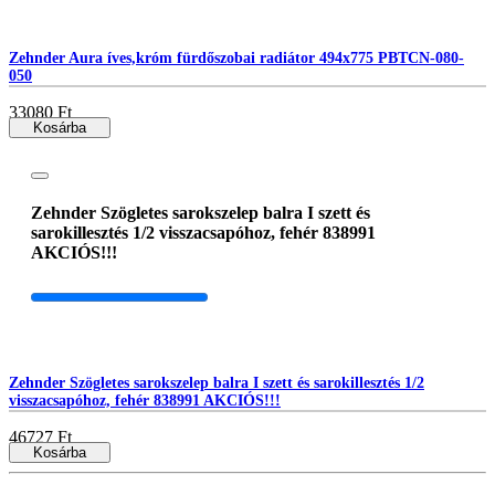
Zehnder Aura íves,króm fürdőszobai radiátor 494x775 PBTCN-080-
050
33080 Ft
Kosárba
Zehnder Szögletes sarokszelep balra I szett és
sarokillesztés 1/2 visszacsapóhoz, fehér 838991
AKCIÓS!!!
Zehnder Szögletes sarokszelep balra I szett és sarokillesztés 1/2
visszacsapóhoz, fehér 838991 AKCIÓS!!!
46727 Ft
Kosárba