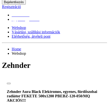
Bejelentkezés
Regisztráció
0670/365-7619
epgepoutlet@gmail.com
Webshop
Vásárlási, szállítási információk
Elérhetőség, átvételi pont
Home
Webshop
Zehnder
Zehnder Aura Black Elektromos, egyenes, fürdőszobai
radiátor FEKETE 500x1200 PBEBZ-120-050/MQ
AKCIÓS!!!