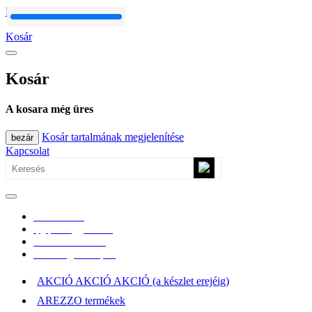
Fő tartalom átugrása
Kosár
Kosár
A kosara még üres
Kosár tartalmának megjelenítése
bezár
Kapcsolat
0670/365-7619
epgepoutlet@gmail.com
Vásárlási információk
Elérhetőség, átvételi pont
AKCIÓ AKCIÓ AKCIÓ (a készlet erejéig)
AREZZO termékek