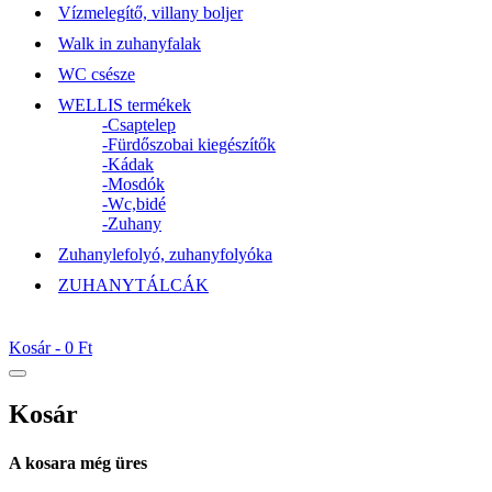
Vízmelegítő, villany boljer
Walk in zuhanyfalak
WC csésze
WELLIS termékek
-Csaptelep
-Fürdőszobai kiegészítők
-Kádak
-Mosdók
-Wc,bidé
-Zuhany
Zuhanylefolyó, zuhanyfolyóka
ZUHANYTÁLCÁK
Kosár -
0 Ft
Kosár
A kosara még üres