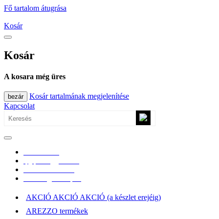
Fő tartalom átugrása
Kosár
Kosár
A kosara még üres
Kosár tartalmának megjelenítése
bezár
Kapcsolat
0670/365-7619
epgepoutlet@gmail.com
Vásárlási információk
Elérhetőség, átvételi pont
AKCIÓ AKCIÓ AKCIÓ (a készlet erejéig)
AREZZO termékek