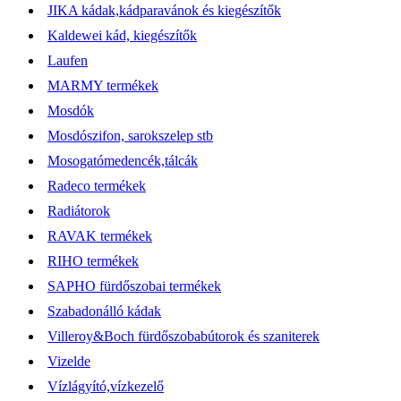
JIKA kádak,kádparavánok és kiegészítők
Kaldewei kád, kiegészítők
Laufen
MARMY termékek
Mosdók
Mosdószifon, sarokszelep stb
Mosogatómedencék,tálcák
Radeco termékek
Radiátorok
RAVAK termékek
RIHO termékek
SAPHO fürdőszobai termékek
Szabadonálló kádak
Villeroy&Boch fürdőszobabútorok és szaniterek
Vizelde
Vízlágyító,vízkezelő