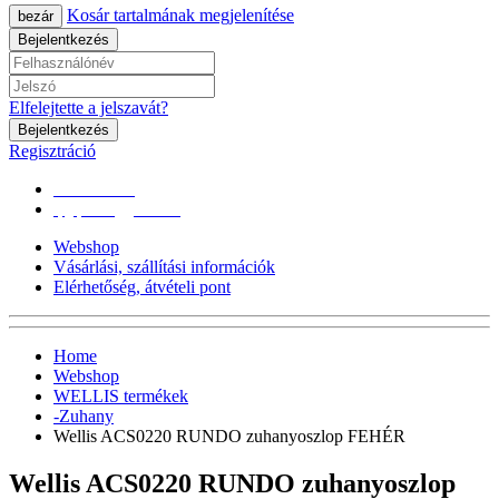
Kosár tartalmának megjelenítése
bezár
Bejelentkezés
Elfelejtette a jelszavát?
Bejelentkezés
Regisztráció
0670/365-7619
epgepoutlet@gmail.com
Webshop
Vásárlási, szállítási információk
Elérhetőség, átvételi pont
Home
Webshop
WELLIS termékek
-Zuhany
Wellis ACS0220 RUNDO zuhanyoszlop FEHÉR
Wellis ACS0220 RUNDO zuhanyoszlop