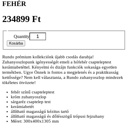
FEHÉR
234899 Ft
Quantity
Kosárba
Rundo prémium kollekciónk újabb csodás darabja!
Zuhanyoszlopunk igényességét emeli a hófehér csapteleptest
kerámiabetéttel. Kényelmi és dizájn funkciók sokasága egyetlen
termékben. Ugye Önnek is fontos a megjelenés és a praktikusság
kettőssége? Nem kell választania, a Rundo zuhanyoszlop mindezek
tökéletes ötvözete!
fehér színű csapteleptest
króm zuhanyoszlop
sárgaréz csaptelep test
kerámiabetét
állítható magasságú kézitus tartó
állítható magasságú és dőlésszögű trópusi fejzuhany
Méret: 300x400x1305 mm