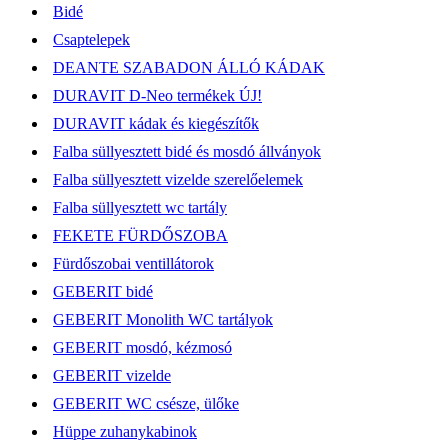
Bidé
Csaptelepek
DEANTE SZABADON ÁLLÓ KÁDAK
DURAVIT D-Neo termékek ÚJ!
DURAVIT kádak és kiegészítők
Falba süllyesztett bidé és mosdó állványok
Falba süllyesztett vizelde szerelőelemek
Falba süllyesztett wc tartály
FEKETE FÜRDŐSZOBA
Fürdőszobai ventillátorok
GEBERIT bidé
GEBERIT Monolith WC tartályok
GEBERIT mosdó, kézmosó
GEBERIT vizelde
GEBERIT WC csésze, ülőke
Hüppe zuhanykabinok