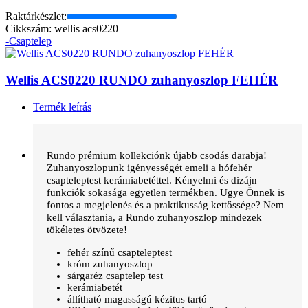
Raktárkészlet:
Cikkszám: wellis acs0220
-Csaptelep
Wellis ACS0220 RUNDO zuhanyoszlop FEHÉR
Termék leírás
Rundo prémium kollekciónk újabb csodás darabja!
Zuhanyoszlopunk igényességét emeli a hófehér
csapteleptest kerámiabetéttel. Kényelmi és dizájn
funkciók sokasága egyetlen termékben. Ugye Önnek is
fontos a megjelenés és a praktikusság kettőssége? Nem
kell választania, a Rundo zuhanyoszlop mindezek
tökéletes ötvözete!
fehér színű csapteleptest
króm zuhanyoszlop
sárgaréz csaptelep test
kerámiabetét
állítható magasságú kézitus tartó