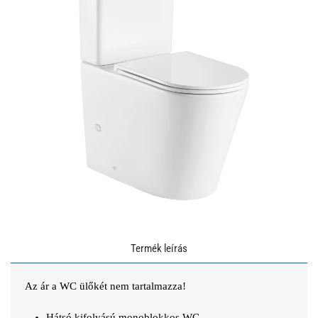
Termék leírás
Az ár a WC ülőkét nem tartalmazza!
Hátsó kifolyású monoblokkos WC