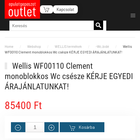
Kapcsolat
Fő tartalom átugrása
Home
Webshop
WELLIS termékek
-Wc,bidé
Wellis
WF00110 Clement monoblokkos Wc csésze KÉRJE EGYEDI ÁRAJÁNLATUNKAT!
Wellis WF00110 Clement
monoblokkos Wc csésze KÉRJE EGYEDI
ÁRAJÁNLATUNKAT!
85400 Ft
Kosárba