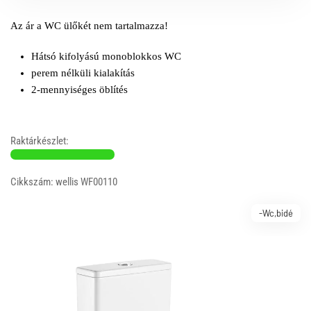
Az ár a WC ülőkét nem tartalmazza!
Hátsó kifolyású monoblokkos WC
perem nélküli kialakítás
2-mennyiséges öblítés
Raktárkészlet:
Cikkszám: wellis WF00110
-Wc,bidé