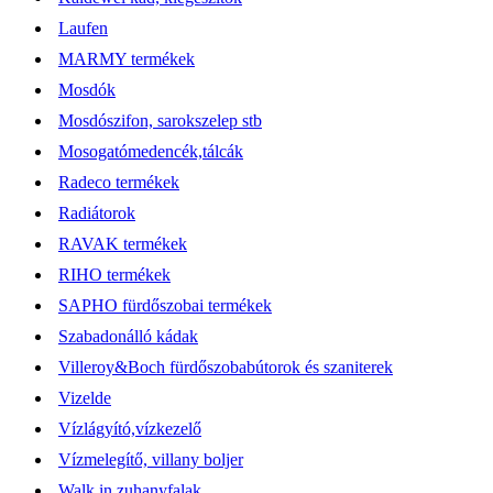
Laufen
MARMY termékek
Mosdók
Mosdószifon, sarokszelep stb
Mosogatómedencék,tálcák
Radeco termékek
Radiátorok
RAVAK termékek
RIHO termékek
SAPHO fürdőszobai termékek
Szabadonálló kádak
Villeroy&Boch fürdőszobabútorok és szaniterek
Vizelde
Vízlágyító,vízkezelő
Vízmelegítő, villany boljer
Walk in zuhanyfalak