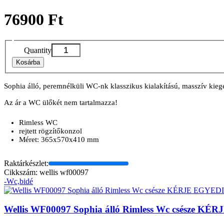
76900 Ft
Quantity
Kosárba
Sophia álló, peremnélküli WC-nk klasszikus kialakítású, masszív kiegé
Az ár a WC ülőkét nem tartalmazza!
Rimless WC
rejtett rögzítőkonzol
Méret: 365x570x410 mm
Raktárkészlet:
Cikkszám: wellis wf00097
-Wc,bidé
Wellis WF00097 Sophia álló Rimless Wc csész