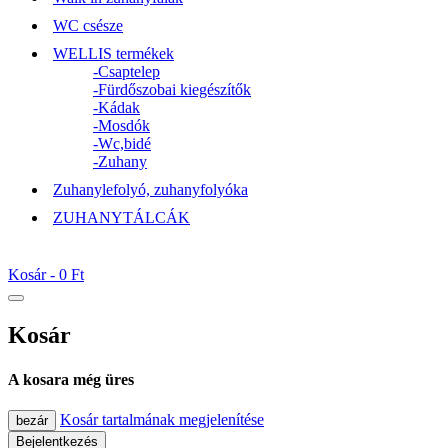
WC csésze
WELLIS termékek
-Csaptelep
-Fürdőszobai kiegészítők
-Kádak
-Mosdók
-Wc,bidé
-Zuhany
Zuhanylefolyó, zuhanyfolyóka
ZUHANYTÁLCÁK
Kosár -
0 Ft
Kosár
A kosara még üres
Kosár tartalmának megjelenítése
bezár
Bejelentkezés