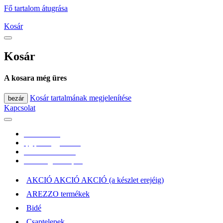
Fő tartalom átugrása
Kosár
Kosár
A kosara még üres
Kosár tartalmának megjelenítése
bezár
Kapcsolat
0670/365-7619
epgepoutlet@gmail.com
Vásárlási információk
Elérhetőség, átvételi pont
AKCIÓ AKCIÓ AKCIÓ (a készlet erejéig)
AREZZO termékek
Bidé
Csaptelepek