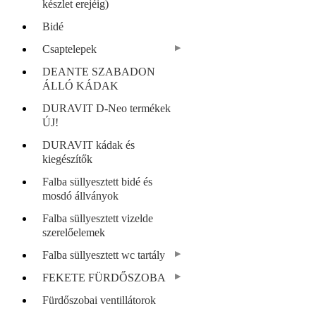
készlet erejéig)
Bidé
Csaptelepek
DEANTE SZABADON
ÁLLÓ KÁDAK
DURAVIT D-Neo termékek
ÚJ!
DURAVIT kádak és
kiegészítők
Falba süllyesztett bidé és
mosdó állványok
Falba süllyesztett vizelde
szerelőelemek
Falba süllyesztett wc tartály
FEKETE FÜRDŐSZOBA
Fürdőszobai ventillátorok