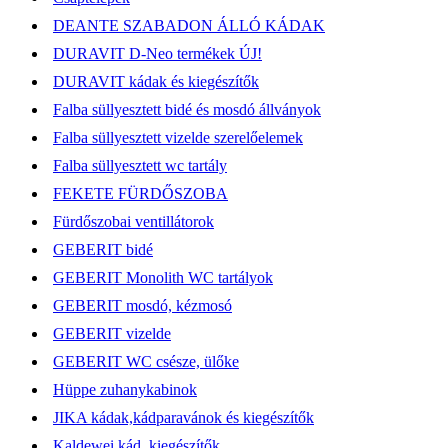
DEANTE SZABADON ÁLLÓ KÁDAK
DURAVIT D-Neo termékek ÚJ!
DURAVIT kádak és kiegészítők
Falba süllyesztett bidé és mosdó állványok
Falba süllyesztett vizelde szerelőelemek
Falba süllyesztett wc tartály
FEKETE FÜRDŐSZOBA
Fürdőszobai ventillátorok
GEBERIT bidé
GEBERIT Monolith WC tartályok
GEBERIT mosdó, kézmosó
GEBERIT vizelde
GEBERIT WC csésze, ülőke
Hüppe zuhanykabinok
JIKA kádak,kádparavánok és kiegészítők
Kaldewei kád, kiegészítők