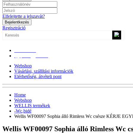
Elfelejtette a jelszavát?
Bejelentkezés
Regisztráció
0670/365-7619
epgepoutlet@gmail.com
Webshop
Vásárlási, szállítási információk
Elérhetőség, átvételi pont
Home
Webshop
WELLIS termékek
-Wc,bidé
Wellis WF00097 Sophia álló Rimless Wc csésze KÉRJE
Wellis WF00097 Sophia álló Rimless 