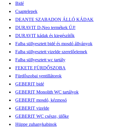
Bidé
Csaptelepek
DEANTE SZABADON ÁLLÓ KÁDAK
DURAVIT D-Neo termékek ÚJ!
DURAVIT kádak és kiegészítők
Falba süllyesztett bidé és mosdó állványok
Falba süllyesztett vizelde szerelőelemek
Falba süllyesztett wc tartály
FEKETE FÜRDŐSZOBA
Fürdőszobai ventillátorok
GEBERIT bidé
GEBERIT Monolith WC tartályok
GEBERIT mosdó, kézmosó
GEBERIT vizelde
GEBERIT WC csésze, ülőke
Hüppe zuhanykabinok