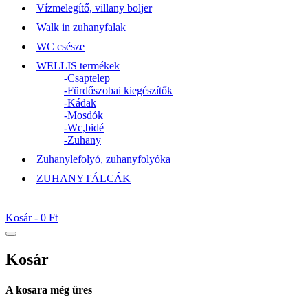
Vízmelegítő, villany boljer
Walk in zuhanyfalak
WC csésze
WELLIS termékek
-Csaptelep
-Fürdőszobai kiegészítők
-Kádak
-Mosdók
-Wc,bidé
-Zuhany
Zuhanylefolyó, zuhanyfolyóka
ZUHANYTÁLCÁK
Kosár -
0 Ft
Kosár
A kosara még üres