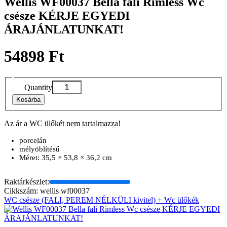
Wellis WF00037 Bella fali Rimless Wc
csésze KÉRJE EGYEDI
ÁRAJÁNLATUNKAT!
54898 Ft
Quantity
Kosárba
Az ár a WC ülőkét nem tartalmazza!
porcelán
mélyöblítésű
Méret: 35,5 × 53,8 × 36,2 cm
Raktárkészlet:
Cikkszám: wellis wf00037
WC csésze (FALI, PEREM NÉLKÜLI kivitel) + Wc ülőkék