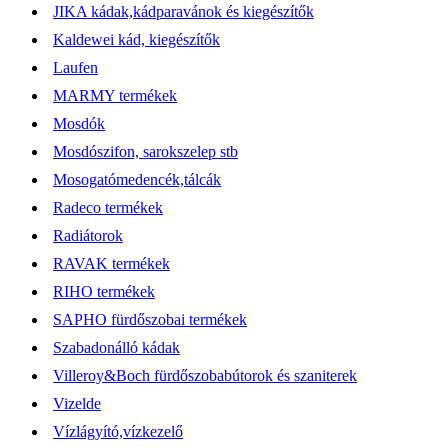
JIKA kádak,kádparavánok és kiegészítők
Kaldewei kád, kiegészítők
Laufen
MARMY termékek
Mosdók
Mosdószifon, sarokszelep stb
Mosogatómedencék,tálcák
Radeco termékek
Radiátorok
RAVAK termékek
RIHO termékek
SAPHO fürdőszobai termékek
Szabadonálló kádak
Villeroy&Boch fürdőszobabútorok és szaniterek
Vizelde
Vízlágyító,vízkezelő