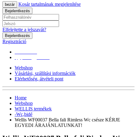
Kosár tartalmának megjelenítése
bezár
Bejelentkezés
Elfelejtette a jelszavát?
Bejelentkezés
Regisztráció
0670/365-7619
epgepoutlet@gmail.com
Webshop
Vásárlási, szállítási információk
Elérhetőség, átvételi pont
Home
Webshop
WELLIS termékek
-Wc,bidé
Wellis WF00037 Bella fali Rimless Wc csésze KÉRJE
EGYEDI ÁRAJÁNLATUNKAT!