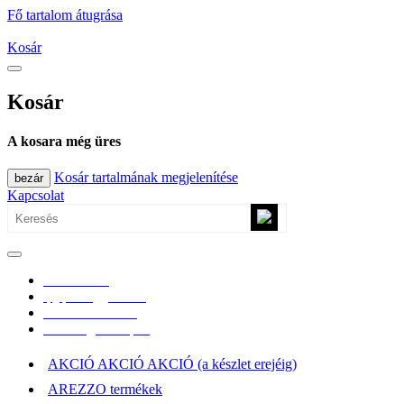
Fő tartalom átugrása
Kosár
Kosár
A kosara még üres
Kosár tartalmának megjelenítése
bezár
Kapcsolat
0670/365-7619
epgepoutlet@gmail.com
Vásárlási információk
Elérhetőség, átvételi pont
AKCIÓ AKCIÓ AKCIÓ (a készlet erejéig)
AREZZO termékek