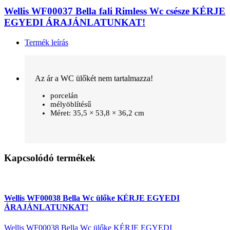
Wellis WF00037 Bella fali Rimless Wc csésze KÉRJE
EGYEDI ÁRAJÁNLATUNKAT!
Termék leírás
Az ár a WC ülőkét nem tartalmazza!
porcelán
mélyöblítésű
Méret: 35,5 × 53,8 × 36,2 cm
Kapcsolódó termékek
Wellis WF00038 Bella Wc ülőke KÉRJE EGYEDI
ÁRAJÁNLATUNKAT!
Wellis WF00038 Bella Wc ülőke KÉRJE EGYEDI