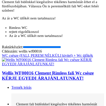
Clement fali bidénkkel kiegészítve tökéletes harmóniát érhet el a
fürdőszobájában. Válassza Ön is peremnélküli fali WC-nket fehér
színben!
Az ár a WC ülőkét nem tartalmazza!
Rimless WC
rejtett rögzítőkonzol
Az ár a WC ülőkét nem tartalmazza!
Raktárkészlet:
Cikkszám: wellis wf00016
WC csésze (FALI, PEREM NÉLKÜLI kivitel) + Wc ülőkék
Wellis WF00016 Clement Rimless fali Wc csésze
KÉRJE EGYEDI ÁRAJÁNLATUNKAT!
Termék leírás
Clement fali bidénkkel kiegészítve tökéletes harmóniát