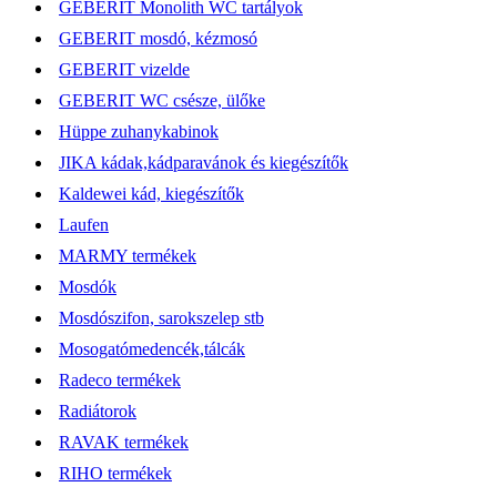
GEBERIT Monolith WC tartályok
GEBERIT mosdó, kézmosó
GEBERIT vizelde
GEBERIT WC csésze, ülőke
Hüppe zuhanykabinok
JIKA kádak,kádparavánok és kiegészítők
Kaldewei kád, kiegészítők
Laufen
MARMY termékek
Mosdók
Mosdószifon, sarokszelep stb
Mosogatómedencék,tálcák
Radeco termékek
Radiátorok
RAVAK termékek
RIHO termékek