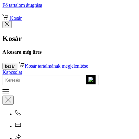
Fő tartalom átugrása
Kosár
Kosár
A kosara még üres
Kosár tartalmának megjelenítése
bezár
Kapcsolat
0670/365-7619
epgepoutlet@gmail.com