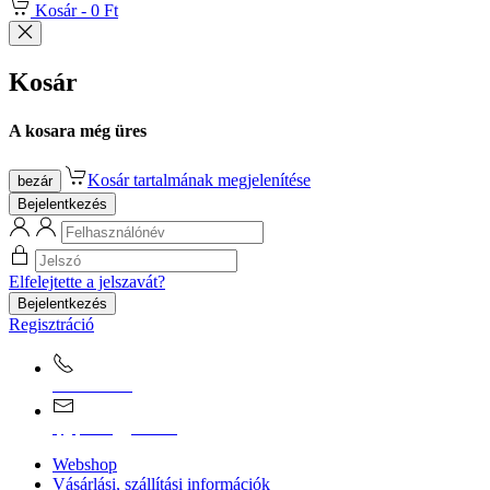
Kosár -
0 Ft
Kosár
A kosara még üres
Kosár tartalmának megjelenítése
bezár
Bejelentkezés
Elfelejtette a jelszavát?
Bejelentkezés
Regisztráció
0670/365-7619
epgepoutlet@gmail.com
Webshop
Vásárlási, szállítási információk