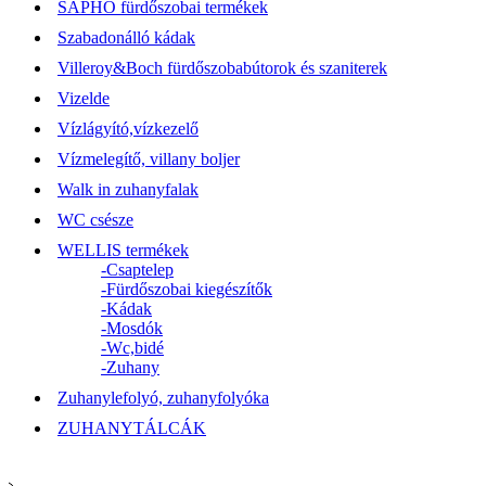
SAPHO fürdőszobai termékek
Szabadonálló kádak
Villeroy&Boch fürdőszobabútorok és szaniterek
Vizelde
Vízlágyító,vízkezelő
Vízmelegítő, villany boljer
Walk in zuhanyfalak
WC csésze
WELLIS termékek
-Csaptelep
-Fürdőszobai kiegészítők
-Kádak
-Mosdók
-Wc,bidé
-Zuhany
Zuhanylefolyó, zuhanyfolyóka
ZUHANYTÁLCÁK