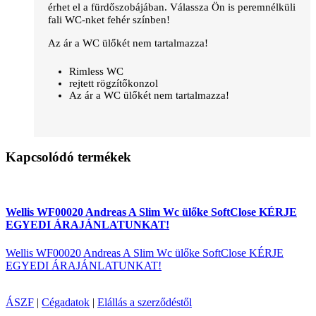
érhet el a fürdőszobájában. Válassza Ön is peremnélküli
fali WC-nket fehér színben!
Az ár a WC ülőkét nem tartalmazza!
Rimless WC
rejtett rögzítőkonzol
Az ár a WC ülőkét nem tartalmazza!
Kapcsolódó termékek
Wellis WF00020 Andreas A Slim Wc ülőke SoftClose KÉRJE
EGYEDI ÁRAJÁNLATUNKAT!
Wellis WF00020 Andreas A Slim Wc ülőke SoftClose KÉRJE
EGYEDI ÁRAJÁNLATUNKAT!
ÁSZF
|
Cégadatok
|
Elállás a szerződéstől
Árukereső.hu