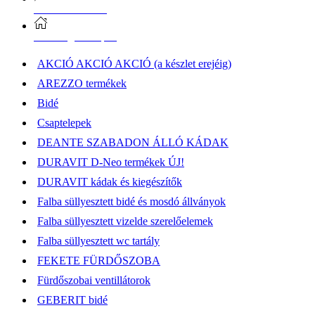
Vásárlási információk
Elérhetőség, átvételi pont
AKCIÓ AKCIÓ AKCIÓ (a készlet erejéig)
AREZZO termékek
Bidé
Csaptelepek
DEANTE SZABADON ÁLLÓ KÁDAK
DURAVIT D-Neo termékek ÚJ!
DURAVIT kádak és kiegészítők
Falba süllyesztett bidé és mosdó állványok
Falba süllyesztett vizelde szerelőelemek
Falba süllyesztett wc tartály
FEKETE FÜRDŐSZOBA
Fürdőszobai ventillátorok
GEBERIT bidé