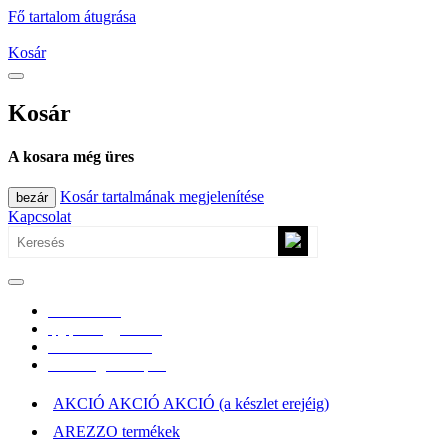
Fő tartalom átugrása
Kosár
Kosár
A kosara még üres
Kosár tartalmának megjelenítése
bezár
Kapcsolat
0670/365-7619
epgepoutlet@gmail.com
Vásárlási információk
Elérhetőség, átvételi pont
AKCIÓ AKCIÓ AKCIÓ (a készlet erejéig)
AREZZO termékek