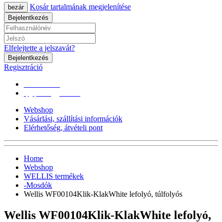
Kosár tartalmának megjelenítése
bezár
Bejelentkezés
Elfelejtette a jelszavát?
Bejelentkezés
Regisztráció
0670/365-7619
epgepoutlet@gmail.com
Webshop
Vásárlási, szállítási információk
Elérhetőség, átvételi pont
Home
Webshop
WELLIS termékek
-Mosdók
Wellis WF00104Klik-KlakWhite lefolyó, túlfolyós
Wellis WF00104Klik-KlakWhite lefolyó,