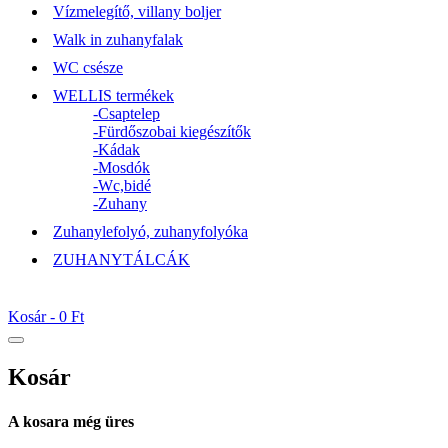
Vízmelegítő, villany boljer
Walk in zuhanyfalak
WC csésze
WELLIS termékek
-Csaptelep
-Fürdőszobai kiegészítők
-Kádak
-Mosdók
-Wc,bidé
-Zuhany
Zuhanylefolyó, zuhanyfolyóka
ZUHANYTÁLCÁK
Kosár -
0 Ft
Kosár
A kosara még üres