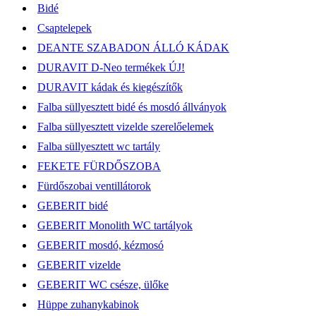
Bidé
Csaptelepek
DEANTE SZABADON ÁLLÓ KÁDAK
DURAVIT D-Neo termékek ÚJ!
DURAVIT kádak és kiegészítők
Falba süllyesztett bidé és mosdó állványok
Falba süllyesztett vizelde szerelőelemek
Falba süllyesztett wc tartály
FEKETE FÜRDŐSZOBA
Fürdőszobai ventillátorok
GEBERIT bidé
GEBERIT Monolith WC tartályok
GEBERIT mosdó, kézmosó
GEBERIT vizelde
GEBERIT WC csésze, ülőke
Hüppe zuhanykabinok