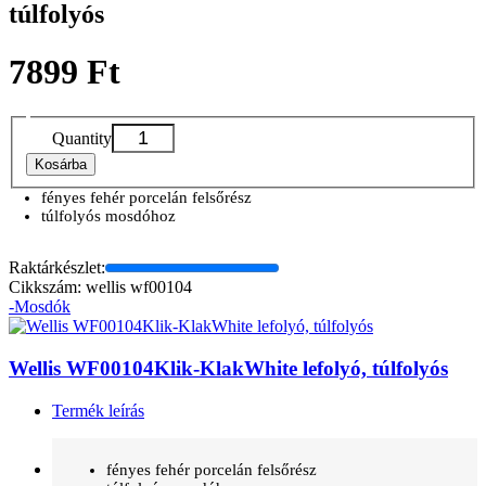
túlfolyós
7899 Ft
Quantity
Kosárba
fényes fehér porcelán felsőrész
túlfolyós mosdóhoz
Raktárkészlet:
Cikkszám: wellis wf00104
-Mosdók
Wellis WF00104Klik-KlakWhite lefolyó, túlfolyós
Termék leírás
fényes fehér porcelán felsőrész