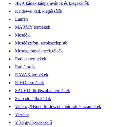
JIKA kádak,kádparavánok és kiegészítők
Kaldewei kád, kiegészítők
Laufen
MARMY termékek
Mosdók
Mosdószifon, sarokszelep stb
Mosogatómedencék,tálcák
Radeco termékek
Radiátorok
RAVAK termékek
RIHO termékek
SAPHO fürdőszobai termékek
Szabadonálló kádak
Villeroy&Boch fürdőszobabútorok és szaniterek
Vizelde
Vízlágyító,vízkezelő