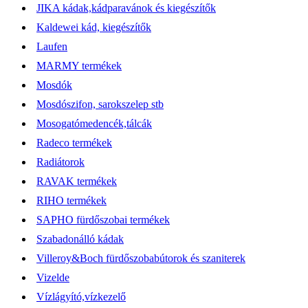
JIKA kádak,kádparavánok és kiegészítők
Kaldewei kád, kiegészítők
Laufen
MARMY termékek
Mosdók
Mosdószifon, sarokszelep stb
Mosogatómedencék,tálcák
Radeco termékek
Radiátorok
RAVAK termékek
RIHO termékek
SAPHO fürdőszobai termékek
Szabadonálló kádak
Villeroy&Boch fürdőszobabútorok és szaniterek
Vizelde
Vízlágyító,vízkezelő