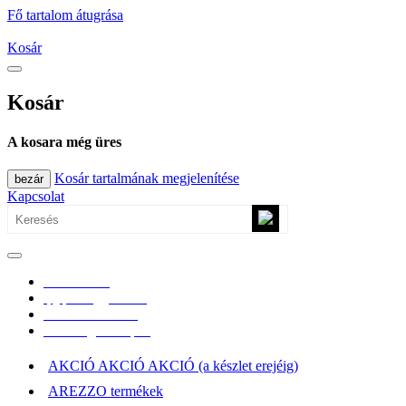
Fő tartalom átugrása
Kosár
Kosár
A kosara még üres
Kosár tartalmának megjelenítése
bezár
Kapcsolat
0670/365-7619
epgepoutlet@gmail.com
Vásárlási információk
Elérhetőség, átvételi pont
AKCIÓ AKCIÓ AKCIÓ (a készlet erejéig)
AREZZO termékek