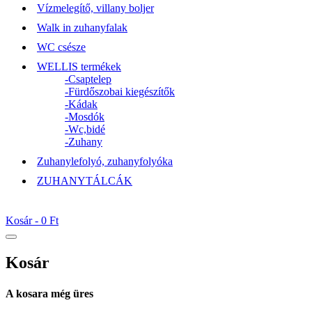
Vízmelegítő, villany boljer
Walk in zuhanyfalak
WC csésze
WELLIS termékek
-Csaptelep
-Fürdőszobai kiegészítők
-Kádak
-Mosdók
-Wc,bidé
-Zuhany
Zuhanylefolyó, zuhanyfolyóka
ZUHANYTÁLCÁK
Kosár -
0 Ft
Kosár
A kosara még üres