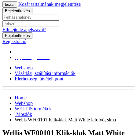
Kosár tartalmának megjelenítése
bezár
Bejelentkezés
Elfelejtette a jelszavát?
Bejelentkezés
Regisztráció
0670/365-7619
epgepoutlet@gmail.com
Webshop
Vásárlási, szállítási információk
Elérhetőség, átvételi pont
Home
Webshop
WELLIS termékek
-Mosdók
Wellis WF00101 Klik-klak Matt White lefolyó, sima
Wellis WF00101 Klik-klak Matt White