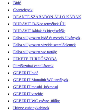
Bidé
Csaptelepek
DEANTE SZABADON ÁLLÓ KÁDAK
DURAVIT D-Neo termékek ÚJ!
DURAVIT kádak és kiegészítők
Falba süllyesztett bidé és mosdó állványok
Falba süllyesztett vizelde szerelőelemek
Falba süllyesztett wc tartály
FEKETE FÜRDŐSZOBA
Fürdőszobai ventillátorok
GEBERIT bidé
GEBERIT Monolith WC tartályok
GEBERIT mosdó, kézmosó
GEBERIT vizelde
GEBERIT WC csésze, ülőke
Hüppe zuhanykabinok