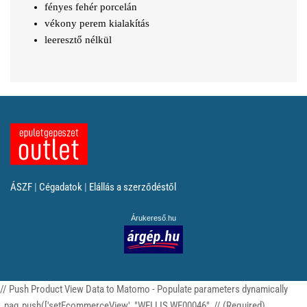
fényes fehér porcelán
vékony perem kialakítás
leeresztő nélkül
ÁSZF
|
Cégadatok
|
Elállás a szerződéstől
Árukereső.hu
// Push Product View Data to Matomo - Populate parameters dynamically
_paq.push(['setEcommerceView', "WELLIS WF00046", // (Required)