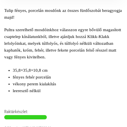
Tulip fényes, porcelán mosdónk az összes fürdőszobát beragyogja
majd!
Pultra szerelhető mosdóinkhoz válasszon egyre bővülő magasított
csaptelep kínálatunkból, illetve ajánljuk hozzá Klikk-Klakk
lefolyóinkat, melyek túlfolyós, és túlfolyó nélküli változatban
kaphatók, króm, fehér, illetve fekete porcelán felső résszel matt
vagy fényes kivitelben.
35,8×35,8×10,8 cm
fényes fehér porcelán
vékony perem kialakítás
leeresztő nélkül
Raktárkészlet: