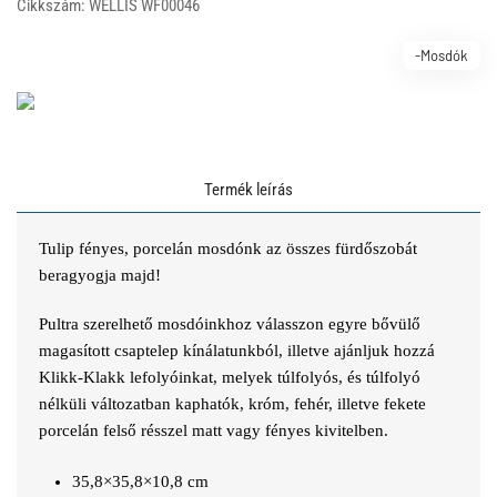
Cikkszám: WELLIS WF00046
-Mosdók
Termék leírás
Tulip fényes, porcelán mosdónk az összes fürdőszobát
beragyogja majd!
Pultra szerelhető mosdóinkhoz válasszon egyre bővülő
magasított csaptelep kínálatunkból, illetve ajánljuk hozzá
Klikk-Klakk lefolyóinkat, melyek túlfolyós, és túlfolyó
nélküli változatban kaphatók, króm, fehér, illetve fekete
porcelán felső résszel matt vagy fényes kivitelben.
35,8×35,8×10,8 cm