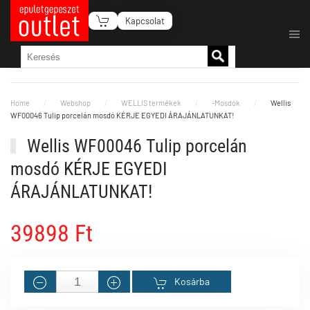
Kapcsolat
Fő tartalom átugrása
Home
Webshop
WELLIS termékek
-Mosdók
Wellis
WF00046 Tulip porcelán mosdó KÉRJE EGYEDI ÁRAJÁNLATUNKAT!
Wellis WF00046 Tulip porcelán
mosdó KÉRJE EGYEDI
ÁRAJÁNLATUNKAT!
39898 Ft
Kosárba