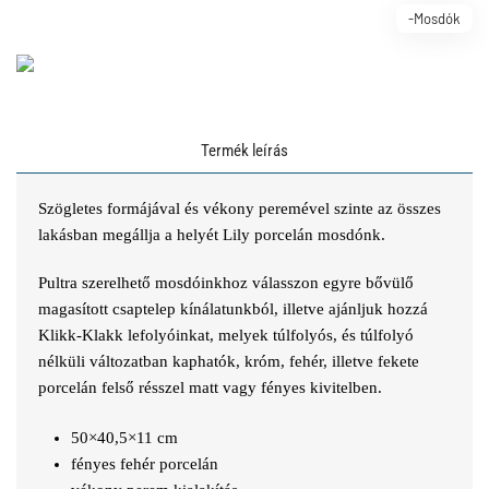
-Mosdók
Termék leírás
Szögletes formájával és vékony peremével szinte az összes
lakásban megállja a helyét Lily porcelán mosdónk.
Pultra szerelhető mosdóinkhoz válasszon egyre bővülő
magasított csaptelep kínálatunkból, illetve ajánljuk hozzá
Klikk-Klakk lefolyóinkat, melyek túlfolyós, és túlfolyó
nélküli változatban kaphatók, króm, fehér, illetve fekete
porcelán felső résszel matt vagy fényes kivitelben.
50×40,5×11 cm
fényes fehér porcelán