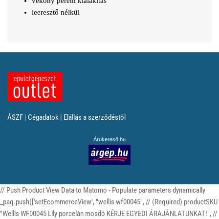
vékony perem kialakítás
leeresztő nélkül
ÁSZF
|
Cégadatok
|
Elállás a szerződéstől
Árukereső.hu
// Push Product View Data to Matomo - Populate parameters dynamically
_paq.push(['setEcommerceView', "wellis wf00045", // (Required) productSKU
"Wellis WF00045 Lily porcelán mosdó KÉRJE EGYEDI ÁRAJÁNLATUNKAT!", //