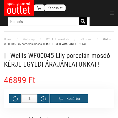
Kapcsolat
Fő tartalom átugrása
Home
Webshop
WELLIS termékek
-Mosdók
Wellis
WF00045 Lily porcelán mosdó KÉRJE EGYEDI ÁRAJÁNLATUNKAT!
Wellis WF00045 Lily porcelán mosdó
KÉRJE EGYEDI ÁRAJÁNLATUNKAT!
46899 Ft
Kosárba