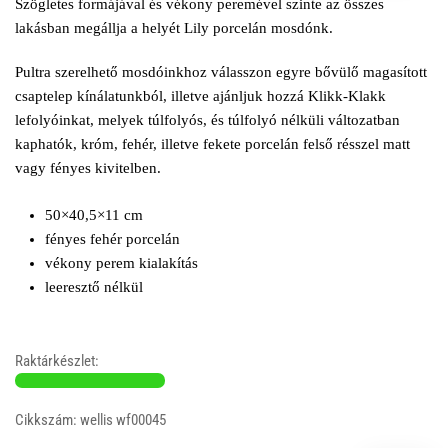
Szögletes formájával és vékony peremével szinte az összes
lakásban megállja a helyét Lily porcelán mosdónk.
Pultra szerelhető mosdóinkhoz válasszon egyre bővülő magasított
csaptelep kínálatunkból, illetve ajánljuk hozzá Klikk-Klakk
lefolyóinkat, melyek túlfolyós, és túlfolyó nélküli változatban
kaphatók, króm, fehér, illetve fekete porcelán felső résszel matt
vagy fényes kivitelben.
50×40,5×11 cm
fényes fehér porcelán
vékony perem kialakítás
leeresztő nélkül
Raktárkészlet:
Cikkszám: wellis wf00045