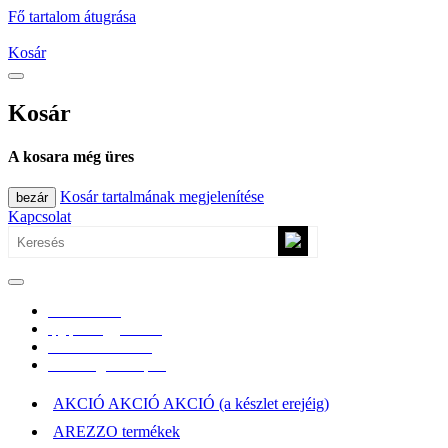
Fő tartalom átugrása
Kosár
Kosár
A kosara még üres
Kosár tartalmának megjelenítése
bezár
Kapcsolat
0670/365-7619
epgepoutlet@gmail.com
Vásárlási információk
Elérhetőség, átvételi pont
AKCIÓ AKCIÓ AKCIÓ (a készlet erejéig)
AREZZO termékek