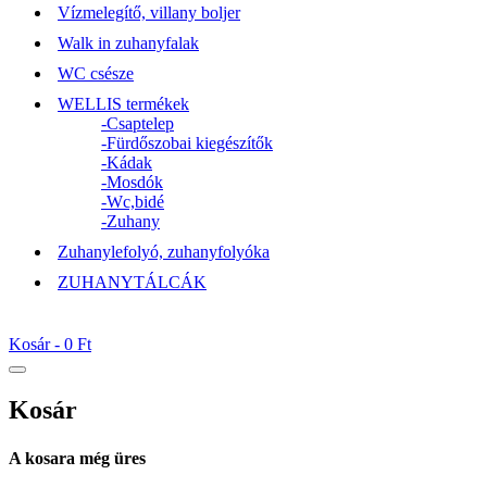
Vízmelegítő, villany boljer
Walk in zuhanyfalak
WC csésze
WELLIS termékek
-Csaptelep
-Fürdőszobai kiegészítők
-Kádak
-Mosdók
-Wc,bidé
-Zuhany
Zuhanylefolyó, zuhanyfolyóka
ZUHANYTÁLCÁK
Kosár -
0 Ft
Kosár
A kosara még üres