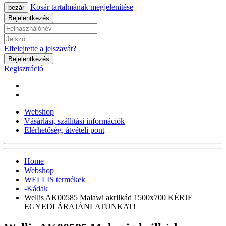
Kosár tartalmának megjelenítése
bezár
Bejelentkezés
Elfelejtette a jelszavát?
Bejelentkezés
Regisztráció
0670/365-7619
epgepoutlet@gmail.com
Webshop
Vásárlási, szállítási információk
Elérhetőség, átvételi pont
Home
Webshop
WELLIS termékek
-Kádak
Wellis AK00585 Malawi akrilkád 1500x700 KÉRJE
EGYEDI ÁRAJÁNLATUNKAT!