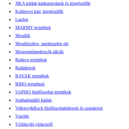
JIKA kádak,kádparavánok és kiegészítők
Kaldewei kád, kiegészítők
Laufen
MARMY termékek
Mosdók
Mosdószifon, sarokszelep stb
Mosogatómedencék,tálcák
Radeco termékek
Radiátorok
RAVAK termékek
RIHO termékek
SAPHO fürdőszobai termékek
Szabadonálló kádak
Villeroy&Boch fürdőszobabútorok és szaniterek
Vizelde
Vízlágyító,vízkezelő