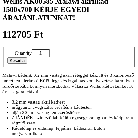
Wellis AK00585 Malawi akrilkád
1500x700 KÉRJE EGYEDI
ÁRAJÁNLATUNKAT!
112705 Ft
Quantity
Kosárba
Malawi kádunk 3,2 mm vastag akril réteggel készült és 3 különböző
méretben elérhető! Különleges és izgalmas vonalvezetése bármilyen
fürdőszobába könnyen illeszkedik. Válassza Wellis kádtesteinket 10
év test garanciával!
3,2 mm vastag akril kádtest
műgyanta-üvegszálas erősítés a kádtesten
alján 20 mm vastag lemezerősítéssel
AJÁNDÉK
: szintező láb külön egységcsomagban és kádperem
rögzítő szett
Kádelőlap és oldallap, fejpárna, kádszifon külön
megvásárolható!