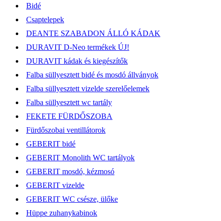
Bidé
Csaptelepek
DEANTE SZABADON ÁLLÓ KÁDAK
DURAVIT D-Neo termékek ÚJ!
DURAVIT kádak és kiegészítők
Falba süllyesztett bidé és mosdó állványok
Falba süllyesztett vizelde szerelőelemek
Falba süllyesztett wc tartály
FEKETE FÜRDŐSZOBA
Fürdőszobai ventillátorok
GEBERIT bidé
GEBERIT Monolith WC tartályok
GEBERIT mosdó, kézmosó
GEBERIT vizelde
GEBERIT WC csésze, ülőke
Hüppe zuhanykabinok