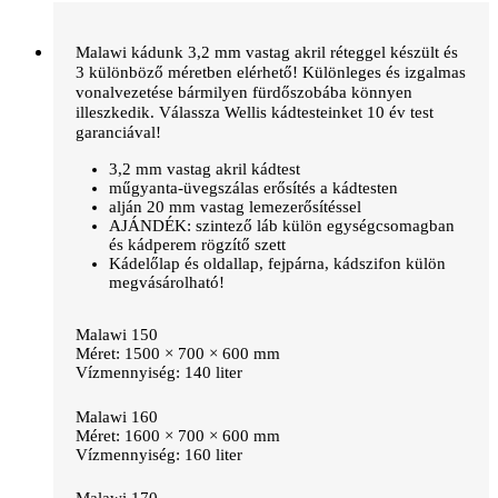
Malawi kádunk 3,2 mm vastag akril réteggel készült és
3 különböző méretben elérhető! Különleges és izgalmas
vonalvezetése bármilyen fürdőszobába könnyen
illeszkedik. Válassza Wellis kádtesteinket 10 év test
garanciával!
3,2 mm vastag akril kádtest
műgyanta-üvegszálas erősítés a kádtesten
alján 20 mm vastag lemezerősítéssel
AJÁNDÉK
: szintező láb külön egységcsomagban
és kádperem rögzítő szett
Kádelőlap és oldallap, fejpárna, kádszifon külön
megvásárolható!
Malawi 150
Méret: 1500 × 700 × 600 mm
Vízmennyiség: 140 liter
Malawi 160
Méret: 1600 × 700 × 600 mm
Vízmennyiség: 160 liter