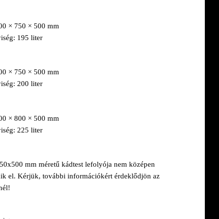
600 × 750 × 500 mm
ség: 195 liter
700 × 750 × 500 mm
ség: 200 liter
800 × 800 × 500 mm
ség: 225 liter
0x500 mm méretű kádtest lefolyója nem középen
ik el.
Kérjük, további információkért érdeklődjön az
nél!