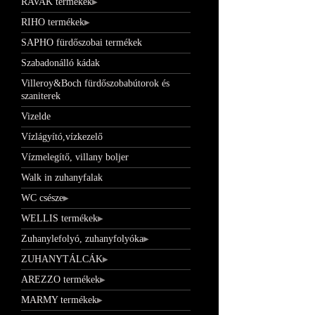
RAVAK termékek
RIHO termékek
SAPHO fürdőszobai termékek
Szabadonálló kádak
Villeroy&Boch fürdőszobabútorok és
szaniterek
Vizelde
Vízlágyító,vízkezelő
Vízmelegítő, villany boljer
Walk in zuhanyfalak
WC csésze
WELLIS termékek
Zuhanylefolyó, zuhanyfolyóka
ZUHANYTÁLCÁK
AREZZO termékek
MARMY termékek