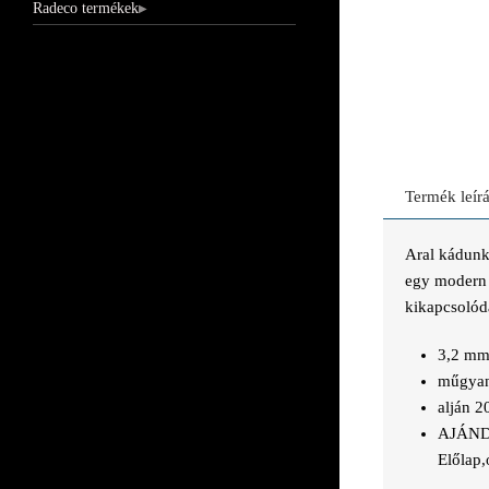
Radeco termékek
Termék leír
Aral kádunkr
egy modern s
kikapcsolódá
3,2 mm 
műgyant
alján 2
AJÁN
Előlap,