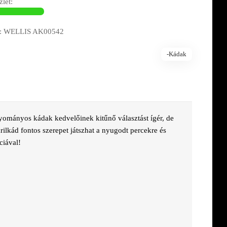
let:
: WELLIS AK00542
-Kádak
gyományos kádak kedvelőinek kitűnő választást ígér, de
ilkád fontos szerepet játszhat a nyugodt percekre és
ciával!