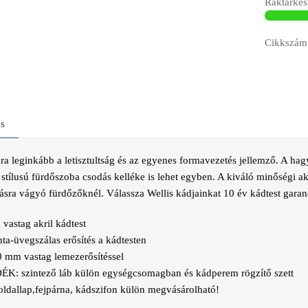
Raktárkész
Cikkszám
ás
a leginkább a letisztultság és az egyenes formavezetés jellemző. A ha
tílusú fürdőszoba csodás kelléke is lehet egyben. A kiváló minőségi akr
sra vágyó fürdőzőknél. Válassza Wellis kádjainkat 10 év kádtest garan
vastag akril kádtest
a-üvegszálas erősítés a kádtesten
0 mm vastag lemezerősítéssel
DÉK
: szintező láb külön egységcsomagban és kádperem rögzítő szett
oldallap,fejpárna, kádszifon külön megvásárolható!