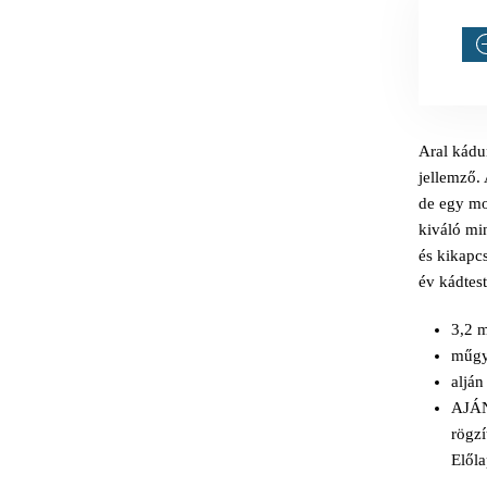
Aral kádu
jellemző.
de egy mo
kiváló min
és kikapc
év kádtest
3,2 m
műgya
alján
AJÁ
rögzí
Előla