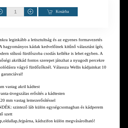
Kosárba
nkra leginkább a letisztultság és az egyenes formavezetés
 A hagyományos kádak kedvelőinek kitűnő választást ígér,
dern stílusú fürdőszoba csodás kelléke is lehet egyben. A
őségi akrilkád fontos szerepet játszhat a nyugodt percekre
solódásra vágyó fürdőzőknél. Válassza Wellis kádjainkat 10
 garanciával!
m vastag akril kádtest
nta-üvegszálas erősítés a kádtesten
 20 mm vastag lemezerősítéssel
NDÉK
: szintező láb külön egységcsomagban és kádperem
tő szett
p,oldallap,fejpárna, kádszifon külön megvásárolható!