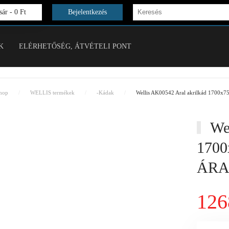
ár -
0 Ft
Bejelentkezés
K
ELÉRHETŐSÉG, ÁTVÉTELI PONT
hop
WELLIS termékek
-Kádak
Wellis AK00542 Aral akrilkád 17
Wel
170
ÁRA
126