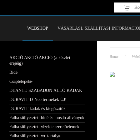
Kos
Fő tartalom átugrása
WEBSHOP
VÁSÁRLÁSI, SZÁLLÍTÁSI INFORMÁCIÓ
Home
Webs
AKCIÓ AKCIÓ AKCIÓ (a készlet
erejéig)
Bidé
Csaptelepek
DEANTE SZABADON ÁLLÓ KÁDAK
DURAVIT D-Neo termékek ÚJ!
DURAVIT kádak és kiegészítők
Falba süllyesztett bidé és mosdó állványok
Falba süllyesztett vizelde szerelőelemek
Falba süllyesztett wc tartály