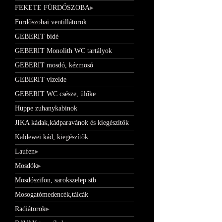
FEKETE FÜRDŐSZOBA
Fürdőszobai ventillátorok
GEBERIT bidé
GEBERIT Monolith WC tartályok
GEBERIT mosdó, kézmosó
GEBERIT vizelde
GEBERIT WC csésze, ülőke
Hüppe zuhanykabinok
JIKA kádak,kádparavánok és kiegészítők
Kaldewei kád, kiegészítők
Laufen
Mosdók
Mosdószifon, sarokszelep stb
Mosogatómedencék,tálcák
Radiátorok