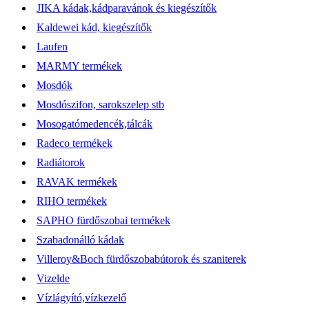
JIKA kádak,kádparavánok és kiegészítők
Kaldewei kád, kiegészítők
Laufen
MARMY termékek
Mosdók
Mosdószifon, sarokszelep stb
Mosogatómedencék,tálcák
Radeco termékek
Radiátorok
RAVAK termékek
RIHO termékek
SAPHO fürdőszobai termékek
Szabadonálló kádak
Villeroy&Boch fürdőszobabútorok és szaniterek
Vizelde
Vízlágyító,vízkezelő