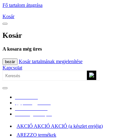
Fő tartalom átugrása
Kosár
Kosár
A kosara még üres
Kosár tartalmának megjelenítése
bezár
Kapcsolat
0670/365-7619
epgepoutlet@gmail.com
Vásárlási információk
Elérhetőség, átvételi pont
AKCIÓ AKCIÓ AKCIÓ (a készlet erejéig)
AREZZO termékek