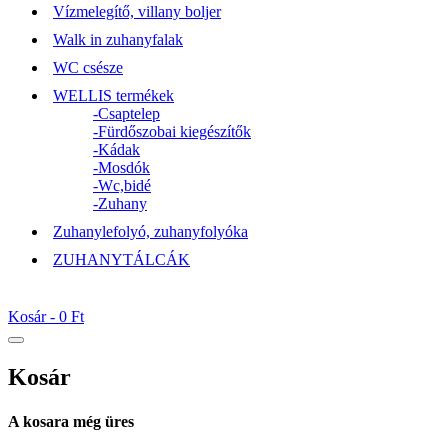
Vízmelegítő, villany boljer
Walk in zuhanyfalak
WC csésze
WELLIS termékek
-Csaptelep
-Fürdőszobai kiegészítők
-Kádak
-Mosdók
-Wc,bidé
-Zuhany
Zuhanylefolyó, zuhanyfolyóka
ZUHANYTÁLCÁK
Kosár -
0 Ft
Kosár
A kosara még üres