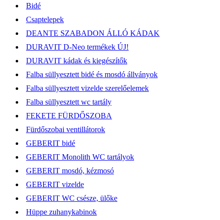
Bidé
Csaptelepek
DEANTE SZABADON ÁLLÓ KÁDAK
DURAVIT D-Neo termékek ÚJ!
DURAVIT kádak és kiegészítők
Falba süllyesztett bidé és mosdó állványok
Falba süllyesztett vizelde szerelőelemek
Falba süllyesztett wc tartály
FEKETE FÜRDŐSZOBA
Fürdőszobai ventillátorok
GEBERIT bidé
GEBERIT Monolith WC tartályok
GEBERIT mosdó, kézmosó
GEBERIT vizelde
GEBERIT WC csésze, ülőke
Hüppe zuhanykabinok