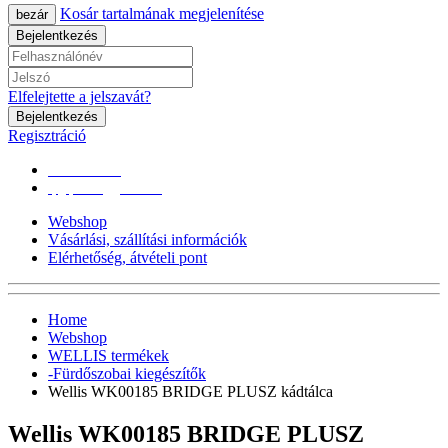
Kosár tartalmának megjelenítése
bezár
Bejelentkezés
Elfelejtette a jelszavát?
Bejelentkezés
Regisztráció
0670/365-7619
epgepoutlet@gmail.com
Webshop
Vásárlási, szállítási információk
Elérhetőség, átvételi pont
Home
Webshop
WELLIS termékek
-Fürdőszobai kiegészítők
Wellis WK00185 BRIDGE PLUSZ kádtálca
Wellis WK00185 BRIDGE PLUSZ