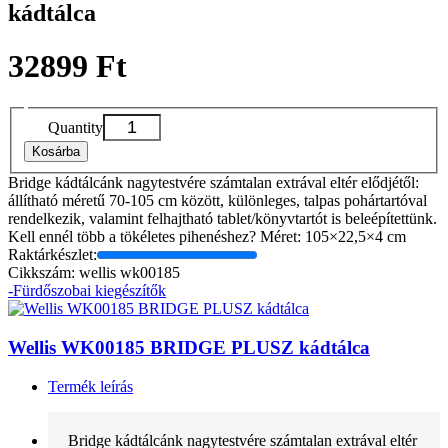
kádtálca
32899 Ft
Quantity
Kosárba
Bridge kádtálcánk nagytestvére számtalan extrával eltér elődjétől:
állítható méretű 70-105 cm között, különleges, talpas pohártartóval
rendelkezik, valamint felhajtható tablet/könyvtartót is beleépítettünk.
Kell ennél több a tökéletes pihenéshez? Méret: 105×22,5×4 cm
Raktárkészlet:
Cikkszám: wellis wk00185
-Fürdőszobai kiegészítők
Wellis WK00185 BRIDGE PLUSZ kádtálca
Termék leírás
Bridge kádtálcánk nagytestvére számtalan extrával eltér