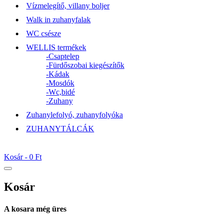
Vízmelegítő, villany boljer
Walk in zuhanyfalak
WC csésze
WELLIS termékek
-Csaptelep
-Fürdőszobai kiegészítők
-Kádak
-Mosdók
-Wc,bidé
-Zuhany
Zuhanylefolyó, zuhanyfolyóka
ZUHANYTÁLCÁK
Kosár -
0 Ft
Kosár
A kosara még üres