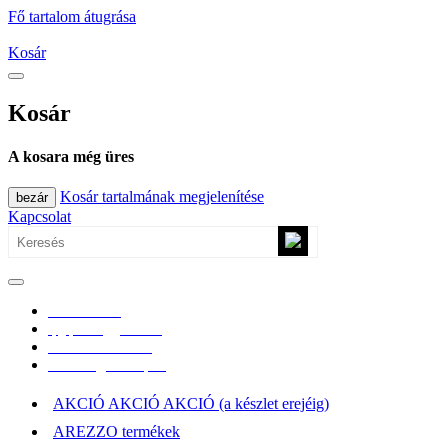
Fő tartalom átugrása
Kosár
Kosár
A kosara még üres
Kosár tartalmának megjelenítése
bezár
Kapcsolat
0670/365-7619
epgepoutlet@gmail.com
Vásárlási információk
Elérhetőség, átvételi pont
AKCIÓ AKCIÓ AKCIÓ (a készlet erejéig)
AREZZO termékek