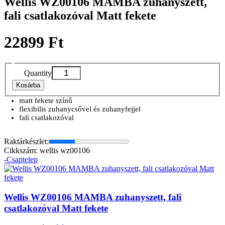
Wellis WZ00106 MAMBA zuhanyszett,
fali csatlakozóval Matt fekete
22899 Ft
Quantity
Kosárba
matt fekete színű
flexibilis zuhanycsővel és zuhanyfejjel
fali csatlakozóval
Raktárkészlet:
Cikkszám: wellis wz00106
-Csaptelep
Wellis WZ00106 MAMBA zuhanyszett, fali
csatlakozóval Matt fekete