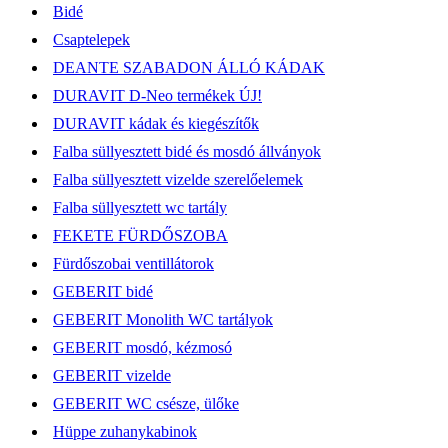
Bidé
Csaptelepek
DEANTE SZABADON ÁLLÓ KÁDAK
DURAVIT D-Neo termékek ÚJ!
DURAVIT kádak és kiegészítők
Falba süllyesztett bidé és mosdó állványok
Falba süllyesztett vizelde szerelőelemek
Falba süllyesztett wc tartály
FEKETE FÜRDŐSZOBA
Fürdőszobai ventillátorok
GEBERIT bidé
GEBERIT Monolith WC tartályok
GEBERIT mosdó, kézmosó
GEBERIT vizelde
GEBERIT WC csésze, ülőke
Hüppe zuhanykabinok