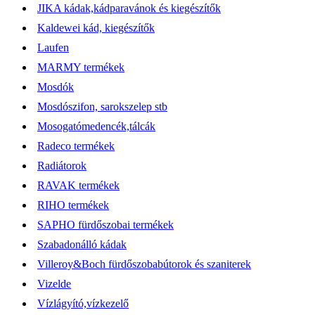
JIKA kádak,kádparavánok és kiegészítők
Kaldewei kád, kiegészítők
Laufen
MARMY termékek
Mosdók
Mosdószifon, sarokszelep stb
Mosogatómedencék,tálcák
Radeco termékek
Radiátorok
RAVAK termékek
RIHO termékek
SAPHO fürdőszobai termékek
Szabadonálló kádak
Villeroy&Boch fürdőszobabútorok és szaniterek
Vizelde
Vízlágyító,vízkezelő