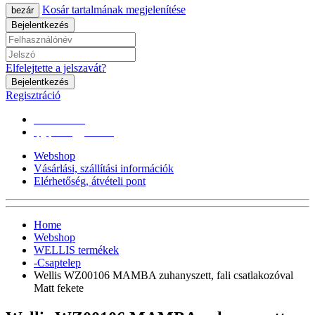
Kosár tartalmának megjelenítése
bezár
Bejelentkezés
Elfelejtette a jelszavát?
Bejelentkezés
Regisztráció
0670/365-7619
epgepoutlet@gmail.com
Webshop
Vásárlási, szállítási információk
Elérhetőség, átvételi pont
Home
Webshop
WELLIS termékek
-Csaptelep
Wellis WZ00106 MAMBA zuhanyszett, fali csatlakozóval
Matt fekete