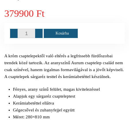
379900 Ft
Kosárba
A króm csaptelepektől való eltérés a legfrissebb fürdőszobai
trendek közé tartozik. Az aranyszínű Aurum csaptelep család nem
csak színével, hanem izgalmas formavilágával is a jövőt képviseli.
A csaptelepek sárgaréz testtel és kerámiabetéttel készülnek.
Fényes, arany színű felület, magas kivitelezéssel
Alapjuk egy sárgaréz csapteleptest
Kerámiabetéttel ellátva
Gégecsővel és zuhanyfejjel együtt
Méret: 280×810 mm