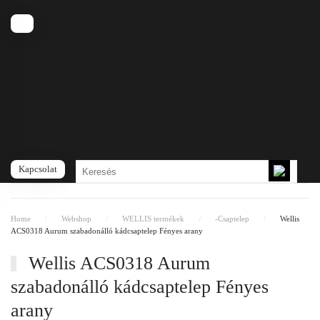
A kosara még üres
Fő tartalom átugrása
Kapcsolat
Home
Webshop
WELLIS termékek
-Csaptelep
Wellis
ACS0318 Aurum szabadonálló kádcsaptelep Fényes arany
Wellis ACS0318 Aurum
szabadonálló kádcsaptelep Fényes
arany