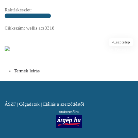
Raktárkészlet:
Cikkszám: wellis acs0318
-Csaptelep
Termék leírás
ÁSZF
|
Cégadatok
|
Elállás a szerződéstől
Árukereső.hu