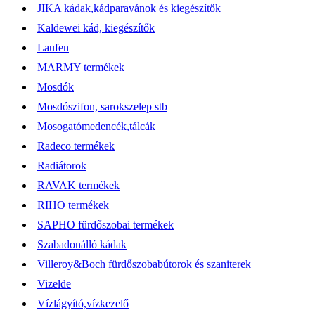
JIKA kádak,kádparavánok és kiegészítők
Kaldewei kád, kiegészítők
Laufen
MARMY termékek
Mosdók
Mosdószifon, sarokszelep stb
Mosogatómedencék,tálcák
Radeco termékek
Radiátorok
RAVAK termékek
RIHO termékek
SAPHO fürdőszobai termékek
Szabadonálló kádak
Villeroy&Boch fürdőszobabútorok és szaniterek
Vizelde
Vízlágyító,vízkezelő