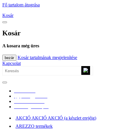
Fő tartalom átugrása
Kosár
Kosár
A kosara még üres
Kosár tartalmának megjelenítése
bezár
Kapcsolat
0670/365-7619
epgepoutlet@gmail.com
Vásárlási információk
Elérhetőség, átvételi pont
AKCIÓ AKCIÓ AKCIÓ (a készlet erejéig)
AREZZO termékek