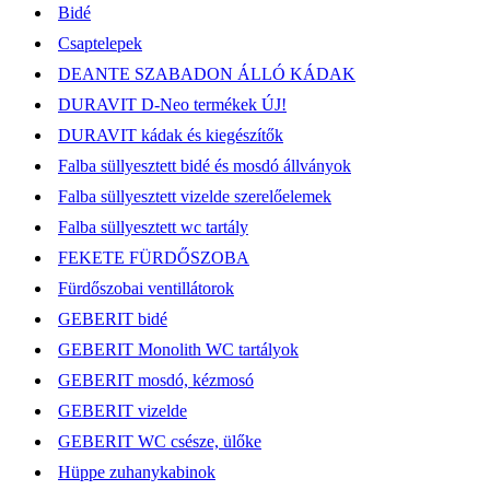
Bidé
Csaptelepek
DEANTE SZABADON ÁLLÓ KÁDAK
DURAVIT D-Neo termékek ÚJ!
DURAVIT kádak és kiegészítők
Falba süllyesztett bidé és mosdó állványok
Falba süllyesztett vizelde szerelőelemek
Falba süllyesztett wc tartály
FEKETE FÜRDŐSZOBA
Fürdőszobai ventillátorok
GEBERIT bidé
GEBERIT Monolith WC tartályok
GEBERIT mosdó, kézmosó
GEBERIT vizelde
GEBERIT WC csésze, ülőke
Hüppe zuhanykabinok