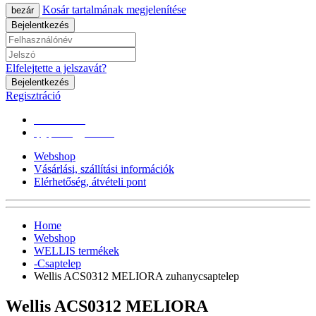
Kosár tartalmának megjelenítése
bezár
Bejelentkezés
Elfelejtette a jelszavát?
Bejelentkezés
Regisztráció
0670/365-7619
epgepoutlet@gmail.com
Webshop
Vásárlási, szállítási információk
Elérhetőség, átvételi pont
Home
Webshop
WELLIS termékek
-Csaptelep
Wellis ACS0312 MELIORA zuhanycsaptelep
Wellis ACS0312 MELIORA