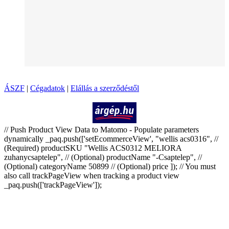
ÁSZF
|
Cégadatok
|
Elállás a szerződéstől
Árukereső.hu
// Push Product View Data to Matomo - Populate parameters
dynamically _paq.push(['setEcommerceView', "wellis acs0316", //
(Required) productSKU "Wellis ACS0312 MELIORA
zuhanycsaptelep", // (Optional) productName "-Csaptelep", //
(Optional) categoryName 50899 // (Optional) price ]); // You must
also call trackPageView when tracking a product view
_paq.push(['trackPageView']);