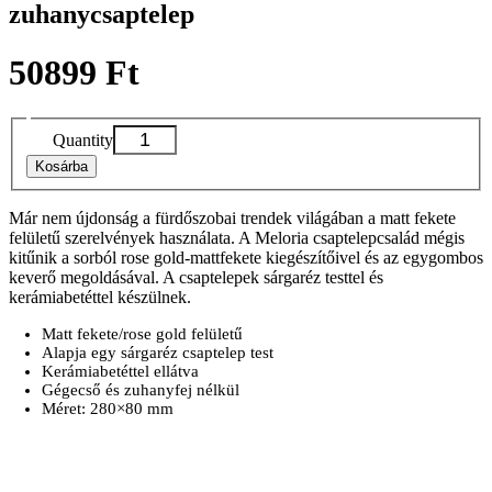
zuhanycsaptelep
50899 Ft
Quantity
Kosárba
Már nem újdonság a fürdőszobai trendek világában a matt fekete
felületű szerelvények használata. A Meloria csaptelepcsalád mégis
kitűnik a sorból rose gold-mattfekete kiegészítőivel és az egygombos
keverő megoldásával. A csaptelepek sárgaréz testtel és
kerámiabetéttel készülnek.
Matt fekete/rose gold felületű
Alapja egy sárgaréz csaptelep test
Kerámiabetéttel ellátva
Gégecső és zuhanyfej nélkül
Méret: 280×80 mm