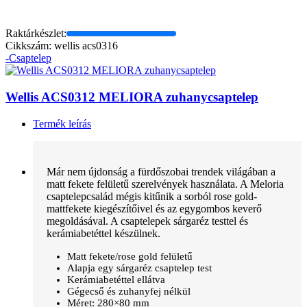
Raktárkészlet:
Cikkszám: wellis acs0316
-Csaptelep
Wellis ACS0312 MELIORA zuhanycsaptelep
Termék leírás
Már nem újdonság a fürdőszobai trendek világában a
matt fekete felületű szerelvények használata. A Meloria
csaptelepcsalád mégis kitűnik a sorból rose gold-
mattfekete kiegészítőivel és az egygombos keverő
megoldásával. A csaptelepek sárgaréz testtel és
kerámiabetéttel készülnek.
Matt fekete/rose gold felületű
Alapja egy sárgaréz csaptelep test
Kerámiabetéttel ellátva
Gégecső és zuhanyfej nélkül
Méret: 280×80 mm