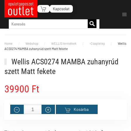
Kapcsolat
Fő tartalom átugrása
Home
Webshop
WELLIS termékek
-Csaptelep
Wellis
ACS0274 MAMBA zuhanyrúd szett Matt fekete
Wellis ACS0274 MAMBA zuhanyrúd
szett Matt fekete
39900 Ft
Kosárba