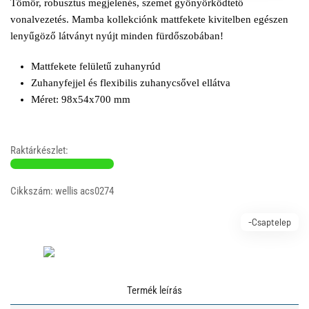
Tömör, robusztus megjelenés, szemet gyönyörködtető
vonalvezetés. Mamba kollekciónk mattfekete kivitelben egészen
lenyűgöző látványt nyújt minden fürdőszobában!
Mattfekete felületű zuhanyrúd
Zuhanyfejjel és flexibilis zuhanycsővel ellátva
Méret: 98x54x700 mm
Raktárkészlet:
Cikkszám: wellis acs0274
-Csaptelep
Termék leírás