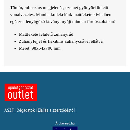
Tömör, robusztus megjelenés, szemet gyönyörködtető
vonalvezetés. Mamba kollekciónk mattfekete kivitelben
egészen lenyűgöző látványt nyújt minden fürdőszobában!
Mattfekete felületű zuhanyrúd
Zuhanyfejjel és flexibilis zuhanycsővel ellátva
Méret: 98x54x700 mm
ÁSZF
|
Cégadatok
|
Elállás a szerződéstől
Árukereső.hu