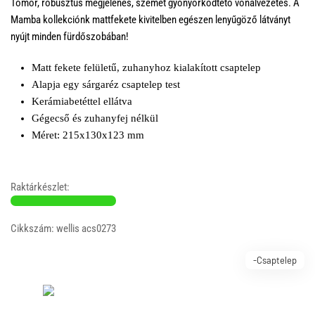
Tömör, robusztus megjelenés, szemet gyönyörködtető vonalvezetés. A
Mamba kollekciónk mattfekete kivitelben egészen lenyűgöző látványt
nyújt minden fürdőszobában!
Matt fekete felületű, zuhanyhoz kialakított csaptelep
Alapja egy sárgaréz csaptelep test
Kerámiabetéttel ellátva
Gégecső és zuhanyfej nélkül
Méret: 215x130x123 mm
Raktárkészlet:
Cikkszám: wellis acs0273
-Csaptelep