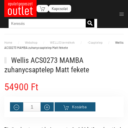
Kapcsolat
Fő tartalom átugrása
Home
Webshop
WELLIS termékek
-Csaptelep
Wellis
ACS0273 MAMBA zuhanycsaptelep Matt fekete
Wellis ACS0273 MAMBA
zuhanycsaptelep Matt fekete
54900 Ft
Kosárba