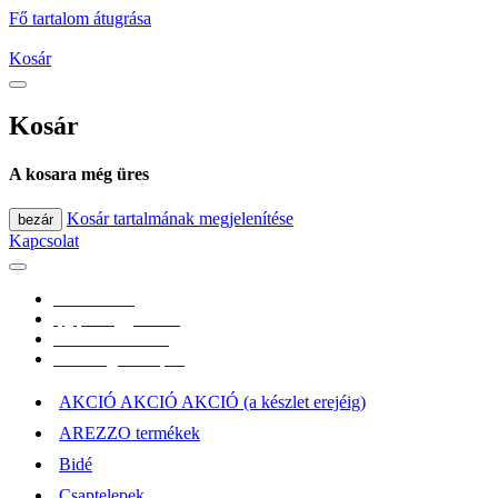
Fő tartalom átugrása
Kosár
Kosár
A kosara még üres
Kosár tartalmának megjelenítése
bezár
Kapcsolat
0670/365-7619
epgepoutlet@gmail.com
Vásárlási információk
Elérhetőség, átvételi pont
AKCIÓ AKCIÓ AKCIÓ (a készlet erejéig)
AREZZO termékek
Bidé
Csaptelepek