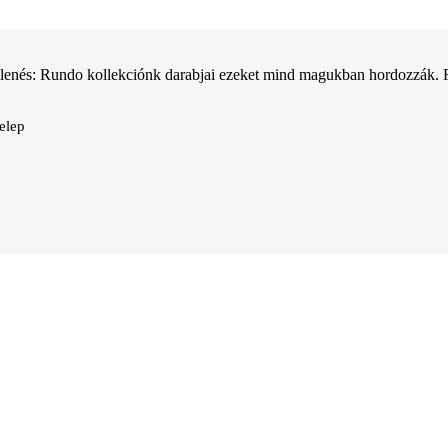
jelenés: Rundo kollekciónk darabjai ezeket mind magukban hordozzák. 
telep