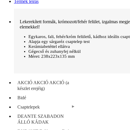
Termék leírás
Lekerekített formák, krómozott/fehér felület, izgalmas meg
elemekkel!
Egykaros, fali, fehér/króm felületű, kádhoz ideális csap
Alapja egy sárgaréz csaptelep test
Kerámiabetéttel ellátva
Gégecső és zuhanyfej nélkül
Méret: 238x223x135 mm
AKCIÓ AKCIÓ AKCIÓ (a
készlet erejéig)
Bidé
Csaptelepek
DEANTE SZABADON
ÁLLÓ KÁDAK