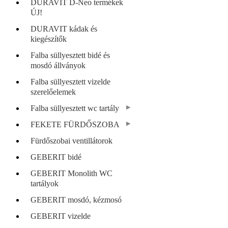
DURAVIT D-Neo termékek
ÚJ!
DURAVIT kádak és
kiegészítők
Falba süllyesztett bidé és
mosdó állványok
Falba süllyesztett vizelde
szerelőelemek
Falba süllyesztett wc tartály
FEKETE FÜRDŐSZOBA
Fürdőszobai ventillátorok
GEBERIT bidé
GEBERIT Monolith WC
tartályok
GEBERIT mosdó, kézmosó
GEBERIT vizelde