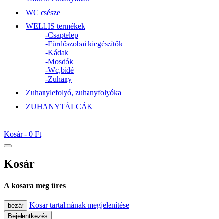
WC csésze
WELLIS termékek
-Csaptelep
-Fürdőszobai kiegészítők
-Kádak
-Mosdók
-Wc,bidé
-Zuhany
Zuhanylefolyó, zuhanyfolyóka
ZUHANYTÁLCÁK
Kosár -
0 Ft
Kosár
A kosara még üres
Kosár tartalmának megjelenítése
bezár
Bejelentkezés