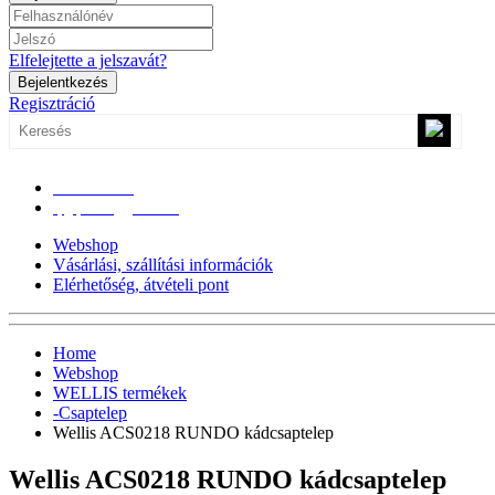
Elfelejtette a jelszavát?
Bejelentkezés
Regisztráció
0670/365-7619
epgepoutlet@gmail.com
Webshop
Vásárlási, szállítási információk
Elérhetőség, átvételi pont
Home
Webshop
WELLIS termékek
-Csaptelep
Wellis ACS0218 RUNDO kádcsaptelep
Wellis ACS0218 RUNDO kádcsaptelep