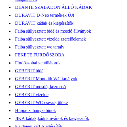
DEANTE SZABADON ÁLLÓ KÁDAK
DURAVIT D-Neo termékek ÚJ!
DURAVIT kádak és kiegészítők
Falba süllyesztett bidé és mosdó állványok
Falba süllyesztett vizelde szerelőelemek
Falba süllyesztett wc tartály
FEKETE FÜRDŐSZOBA
Fürdőszobai ventillátorok
GEBERIT bidé
GEBERIT Monolith WC tartályok
GEBERIT mosdó, kézmosó
GEBERIT vizelde
GEBERIT WC csésze, ülőke
Hüppe zuhanykabinok
JIKA kádak,kádparavánok és kiegészítők
Kaldewei kád, kiegészítők