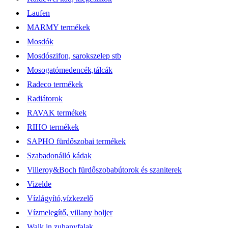
Laufen
MARMY termékek
Mosdók
Mosdószifon, sarokszelep stb
Mosogatómedencék,tálcák
Radeco termékek
Radiátorok
RAVAK termékek
RIHO termékek
SAPHO fürdőszobai termékek
Szabadonálló kádak
Villeroy&Boch fürdőszobabútorok és szaniterek
Vizelde
Vízlágyító,vízkezelő
Vízmelegítő, villany boljer
Walk in zuhanyfalak