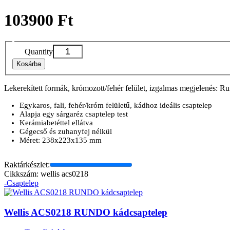
103900 Ft
Quantity
Kosárba
Lekerekített formák, krómozott/fehér felület, izgalmas megjelenés: 
Egykaros, fali, fehér/króm felületű, kádhoz ideális csaptelep
Alapja egy sárgaréz csaptelep test
Kerámiabetéttel ellátva
Gégecső és zuhanyfej nélkül
Méret: 238x223x135 mm
Raktárkészlet:
Cikkszám: wellis acs0218
-Csaptelep
Wellis ACS0218 RUNDO kádcsaptelep