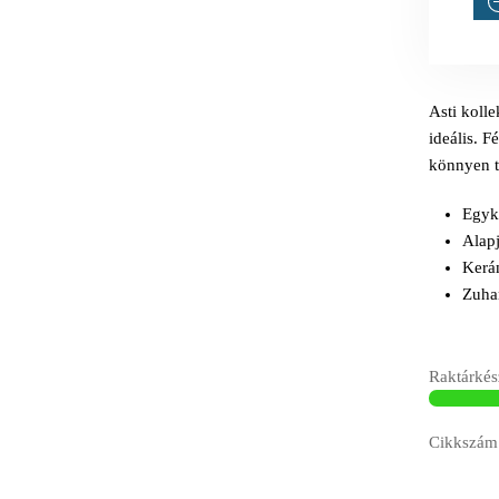
Asti koll
ideális. F
könnyen t
Egyka
Alapj
Kerám
Zuhan
Raktárkész
Cikkszám: