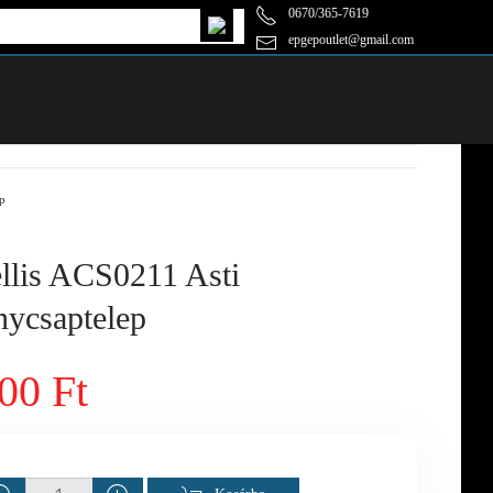
0670/365-7619
epgepoutlet@gmail.com
p
lis ACS0211 Asti
nycsaptelep
00 Ft