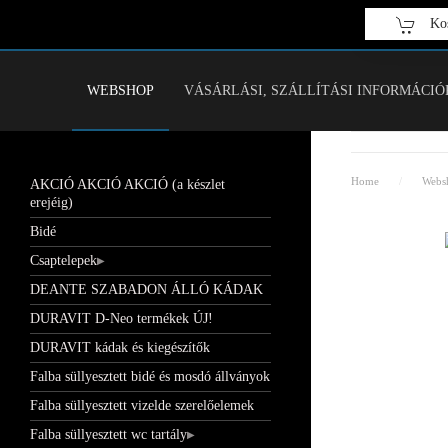
Kos
Fő tartalom átugrása
WEBSHOP
VÁSÁRLÁSI, SZÁLLÍTÁSI INFORMÁCIÓ
Home
Webs
AKCIÓ AKCIÓ AKCIÓ (a készlet
erejéig)
Bidé
Csaptelepek
DEANTE SZABADON ÁLLÓ KÁDAK
DURAVIT D-Neo termékek ÚJ!
DURAVIT kádak és kiegészítők
Falba süllyesztett bidé és mosdó állványok
Falba süllyesztett vizelde szerelőelemek
Falba süllyesztett wc tartály