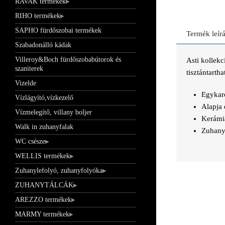
RAVAK termékek
RIHO termékek
SAPHO fürdőszobai termékek
Termék leír
Szabadonálló kádak
Villeroy&Boch fürdőszobabútorok és
Asti kollek
szaniterek
tisztántarth
Vizelde
Egykaro
Vízlágyító,vízkezelő
Alapja 
Vízmelegítő, villany boljer
Kerámia
Walk in zuhanyfalak
Zuhanyf
WC csésze
WELLIS termékek
Zuhanylefolyó, zuhanyfolyóka
ZUHANYTÁLCÁK
AREZZO termékek
MARMY termékek