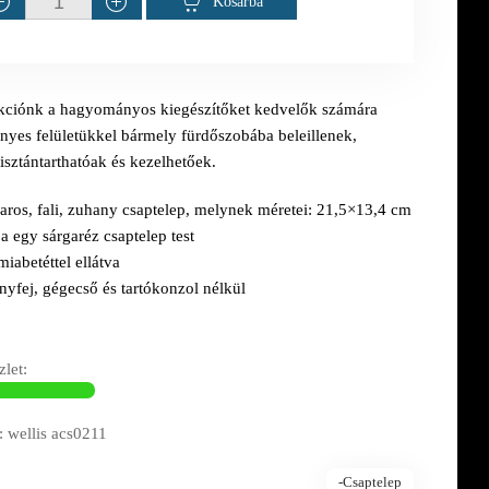
Kosárba
ekciónk a hagyományos kiegészítőket kedvelők számára
ényes felületükkel bármely fürdőszobába beleillenek,
isztántarthatóak és kezelhetőek.
ros, fali, zuhany csaptelep, melynek méretei: 21,5×13,4 cm
a egy sárgaréz csaptelep test
iabetéttel ellátva
yfej, gégecső és tartókonzol nélkül
let:
 wellis acs0211
-Csaptelep