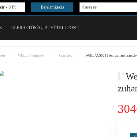
ár -
0 Ft
Bejelentkezés
K
ELÉRHETŐSÉG, ÁTVÉTELI PONT
hop
WELLIS termékek
-Csaptelep
Wellis ACS0211 Asti zuhanycsaptele
Wel
zuha
304