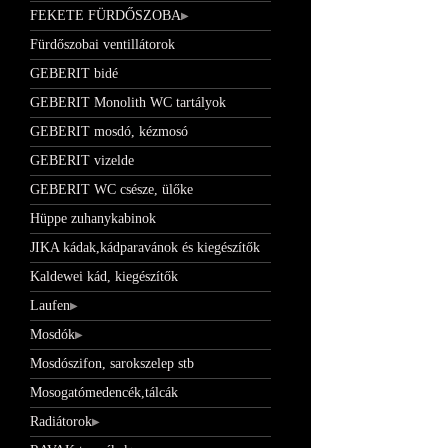
FEKETE FÜRDŐSZOBA
Fürdőszobai ventillátorok
GEBERIT bidé
GEBERIT Monolith WC tartályok
GEBERIT mosdó, kézmosó
GEBERIT vizelde
GEBERIT WC csésze, ülőke
Hüppe zuhanykabinok
JIKA kádak,kádparavánok és kiegészítők
Kaldewei kád, kiegészítők
Laufen
Mosdók
Mosdószifon, sarokszelep stb
Mosogatómedencék,tálcák
Radiátorok