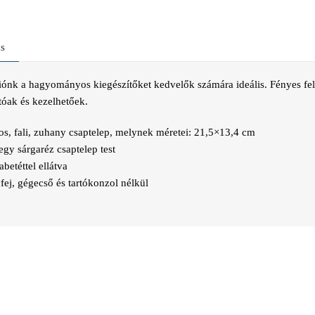
ás
ciónk a hagyományos kiegészítőket kedvelők számára ideális. Fényes fe
atóak és kezelhetőek.
s, fali, zuhany csaptelep, melynek méretei: 21,5×13,4 cm
egy sárgaréz csaptelep test
betéttel ellátva
ej, gégecső és tartókonzol nélkül