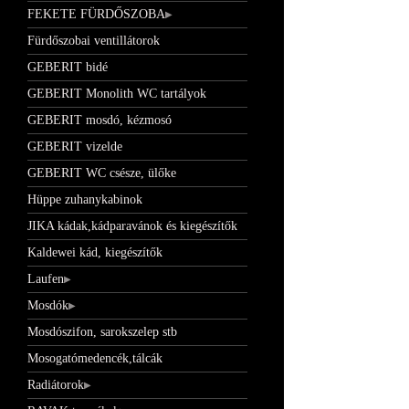
FEKETE FÜRDŐSZOBA
Fürdőszobai ventillátorok
GEBERIT bidé
GEBERIT Monolith WC tartályok
GEBERIT mosdó, kézmosó
GEBERIT vizelde
GEBERIT WC csésze, ülőke
Hüppe zuhanykabinok
JIKA kádak,kádparavánok és kiegészítők
Kaldewei kád, kiegészítők
Laufen
Mosdók
Mosdószifon, sarokszelep stb
Mosogatómedencék,tálcák
Radiátorok