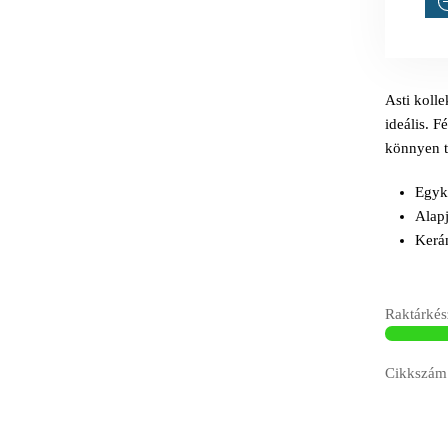
Asti koll
ideális. F
könnyen t
Egyk
Alapj
Kerám
Raktárkész
Cikkszám: