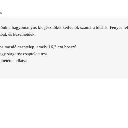
ás
ciónk a hagyományos kiegészítőket kedvelők számára ideális. Fényes fe
atóak és kezelhetőek.
os mosdó csaptelep, amely 16,3 cm hosszú
egy sárgaréz csaptelep test
betéttel ellátva