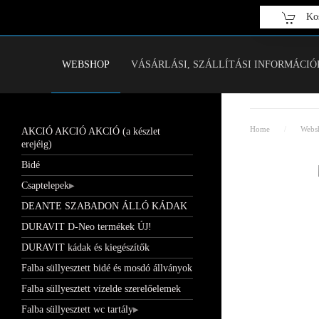
Kos
Fő tartalom átugrása
WEBSHOP
VÁSÁRLÁSI, SZÁLLÍTÁSI INFORMÁCIÓ
Home
Webs
AKCIÓ AKCIÓ AKCIÓ (a készlet
erejéig)
Bidé
Csaptelepek
DEANTE SZABADON ÁLLÓ KÁDAK
DURAVIT D-Neo termékek ÚJ!
DURAVIT kádak és kiegészítők
Falba süllyesztett bidé és mosdó állványok
Falba süllyesztett vizelde szerelőelemek
Falba süllyesztett wc tartály