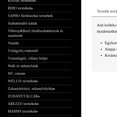
RAVAK termékek
RIHO termékek
Termék leír
SAPHO fürdőszobai termékek
Szabadonálló kádak
Asti kollek
Villeroy&Boch fürdőszobabútorok és
tisztántarth
szaniterek
Egykar
Vizelde
Alapja 
Vízlágyító,vízkezelő
Kerámia
Vízmelegítő, villany boljer
Walk in zuhanyfalak
WC csésze
WELLIS termékek
Zuhanylefolyó, zuhanyfolyóka
ZUHANYTÁLCÁK
AREZZO termékek
MARMY termékek