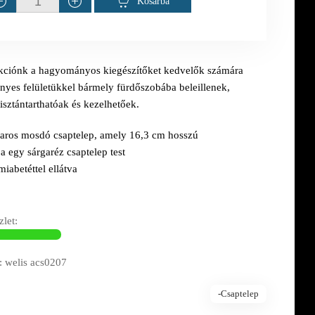
Kosárba
ekciónk a hagyományos kiegészítőket kedvelők számára
ényes felületükkel bármely fürdőszobába beleillenek,
isztántarthatóak és kezelhetőek.
aros mosdó csaptelep, amely 16,3 cm hosszú
a egy sárgaréz csaptelep test
iabetéttel ellátva
let:
 welis acs0207
-Csaptelep