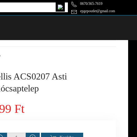
0670/365-7619
epgepoutlet@gmail.com
p
lis ACS0207 Asti
ócsaptelep
99 Ft