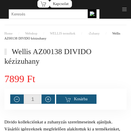
Kapcsolat
Fő tartalom átugrása
Home
Webshop
WELLIS termékek
-Zuhany
Wellis
AZ00138 DIVIDO kézizuhany
Wellis AZ00138 DIVIDO
kézizuhany
7899 Ft
Kosárba
Divido kollekciónkat a zuhanyzás szerelmeseinek ajánljuk.
Vásárlói igényeknek megfelelően alakítottuk ki a termékeinket,