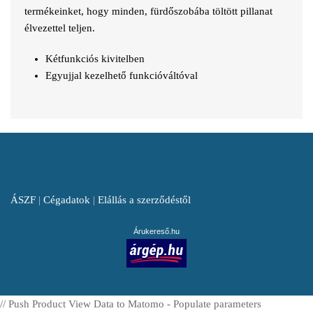
termékeinket, hogy minden, fürdőszobába töltött pillanat
élvezettel teljen.
Kétfunkciós kivitelben
Egyujjal kezelhető funkcióváltóval
ÁSZF
|
Cégadatok
|
Elállás a szerződéstől
Árukereső.hu
// Push Product View Data to Matomo - Populate parameters