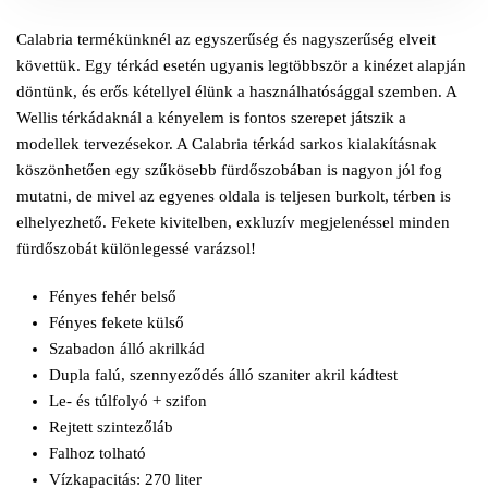
Calabria termékünknél az egyszerűség és nagyszerűség elveit
követtük. Egy térkád esetén ugyanis legtöbbször a kinézet alapján
döntünk, és erős kétellyel élünk a használhatósággal szemben. A
Wellis térkádaknál a kényelem is fontos szerepet játszik a
modellek tervezésekor. A Calabria térkád sarkos kialakításnak
köszönhetően egy szűkösebb fürdőszobában is nagyon jól fog
mutatni, de mivel az egyenes oldala is teljesen burkolt, térben is
elhelyezhető. Fekete kivitelben, exkluzív megjelenéssel minden
fürdőszobát különlegessé varázsol!
Fényes fehér belső
Fényes fekete külső
Szabadon álló akrilkád
Dupla falú, szennyeződés álló szaniter akril kádtest
Le- és túlfolyó + szifon
Rejtett szintezőláb
Falhoz tolható
Vízkapacitás: 270 liter