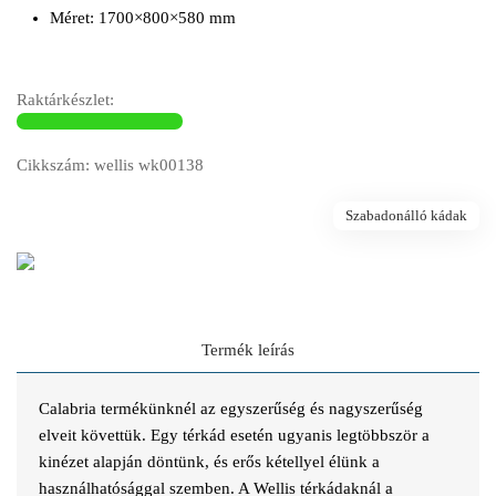
Méret: 1700×800×580 mm
Raktárkészlet:
Cikkszám: wellis wk00138
Szabadonálló kádak
Termék leírás
Calabria termékünknél az egyszerűség és nagyszerűség
elveit követtük. Egy térkád esetén ugyanis legtöbbször a
kinézet alapján döntünk, és erős kétellyel élünk a
használhatósággal szemben. A Wellis térkádaknál a