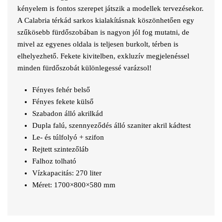
kényelem is fontos szerepet játszik a modellek tervezésekor.
A Calabria térkád sarkos kialakításnak köszönhetően egy
szűkösebb fürdőszobában is nagyon jól fog mutatni, de
mivel az egyenes oldala is teljesen burkolt, térben is
elhelyezhető. Fekete kivitelben, exkluzív megjelenéssel
minden fürdőszobát különlegessé varázsol!
Fényes fehér belső
Fényes fekete külső
Szabadon álló akrilkád
Dupla falú, szennyeződés álló szaniter akril kádtest
Le- és túlfolyó + szifon
Rejtett szintezőláb
Falhoz tolható
Vízkapacitás: 270 liter
Méret: 1700×800×580 mm