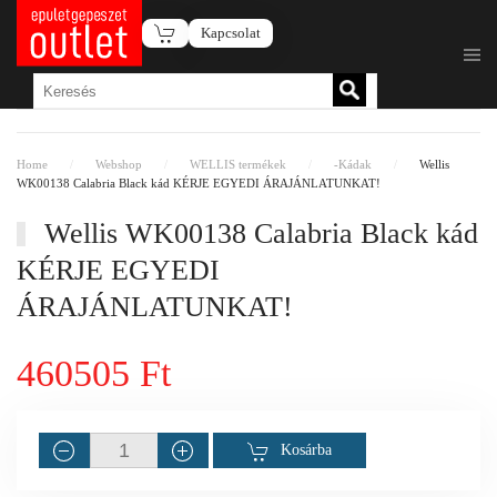
Kapcsolat
Fő tartalom átugrása
Home
Webshop
WELLIS termékek
-Kádak
Wellis
WK00138 Calabria Black kád KÉRJE EGYEDI ÁRAJÁNLATUNKAT!
Wellis WK00138 Calabria Black kád
KÉRJE EGYEDI
ÁRAJÁNLATUNKAT!
460505 Ft
Kosárba