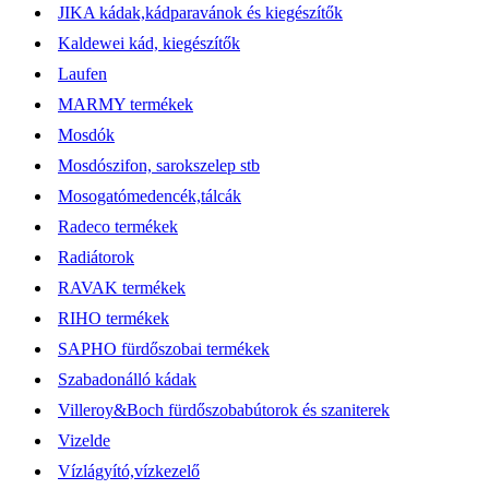
JIKA kádak,kádparavánok és kiegészítők
Kaldewei kád, kiegészítők
Laufen
MARMY termékek
Mosdók
Mosdószifon, sarokszelep stb
Mosogatómedencék,tálcák
Radeco termékek
Radiátorok
RAVAK termékek
RIHO termékek
SAPHO fürdőszobai termékek
Szabadonálló kádak
Villeroy&Boch fürdőszobabútorok és szaniterek
Vizelde
Vízlágyító,vízkezelő