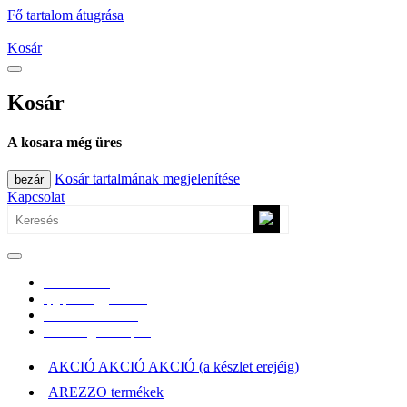
Fő tartalom átugrása
Kosár
Kosár
A kosara még üres
Kosár tartalmának megjelenítése
bezár
Kapcsolat
0670/365-7619
epgepoutlet@gmail.com
Vásárlási információk
Elérhetőség, átvételi pont
AKCIÓ AKCIÓ AKCIÓ (a készlet erejéig)
AREZZO termékek