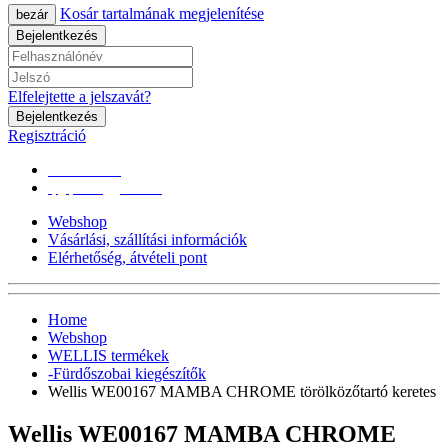
Kosár tartalmának megjelenítése
bezár
Bejelentkezés
Elfelejtette a jelszavát?
Bejelentkezés
Regisztráció
0670/365-7619
epgepoutlet@gmail.com
Webshop
Vásárlási, szállítási információk
Elérhetőség, átvételi pont
Home
Webshop
WELLIS termékek
-Fürdőszobai kiegészítők
Wellis WE00167 MAMBA CHROME törölközőtartó keretes
Wellis WE00167 MAMBA CHROME