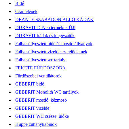
Bidé
Csaptelepek
DEANTE SZABADON ÁLLÓ KÁDAK
DURAVIT D-Neo termékek ÚJ!
DURAVIT kádak és kiegészítők
Falba süllyesztett bidé és mosdó állványok
Falba süllyesztett vizelde szerelőelemek
Falba süllyesztett wc tartály
FEKETE FÜRDŐSZOBA
Fürdőszobai ventillátorok
GEBERIT bidé
GEBERIT Monolith WC tartályok
GEBERIT mosdó, kézmosó
GEBERIT vizelde
GEBERIT WC csésze, ülőke
Hüppe zuhanykabinok