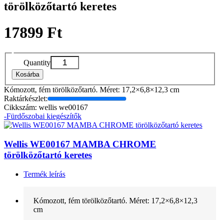
törölközőtartó keretes
17899 Ft
Quantity
Kosárba
Kómozott, fém törölközőtartó. Méret: 17,2×6,8×12,3 cm
Raktárkészlet:
Cikkszám: wellis we00167
-Fürdőszobai kiegészítők
Wellis WE00167 MAMBA CHROME
törölközőtartó keretes
Termék leírás
Kómozott, fém törölközőtartó. Méret: 17,2×6,8×12,3
cm