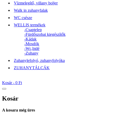
Vízmelegítő, villany boljer
Walk in zuhanyfalak
WC csésze
WELLIS termékek
-Csaptelep
-Fürdőszobai kiegészítők
-Kádak
-Mosdók
-Wc,bidé
-Zuhany
Zuhanylefolyó, zuhanyfolyóka
ZUHANYTÁLCÁK
Kosár -
0 Ft
Kosár
A kosara még üres