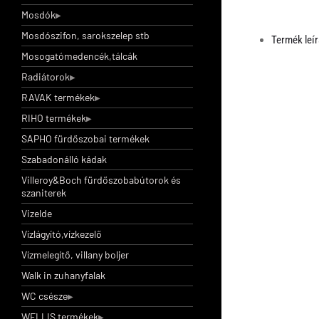
Mosdók
Mosdószifon, sarokszelep stb
Termék leí
Mosogatómedencék,tálcák
Radiátorok
RAVAK termékek
RIHO termékek
SAPHO fürdőszobai termékek
Szabadonálló kádak
Villeroy&Boch fürdőszobabútorok és
szaniterek
Vizelde
Vízlágyító,vízkezelő
Vízmelegítő, villany boljer
Walk in zuhanyfalak
WC csésze
WELLIS termékek