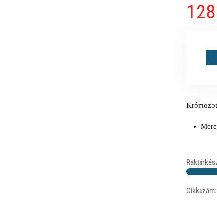
128
Krómozott
Méret
Raktárkész
Cikkszám: