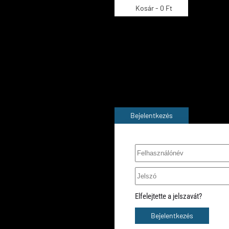
Kosár -
0 Ft
A kosara még üres
Bejelentkezés
Elfelejtette a jelszavát?
Bejelentkezés