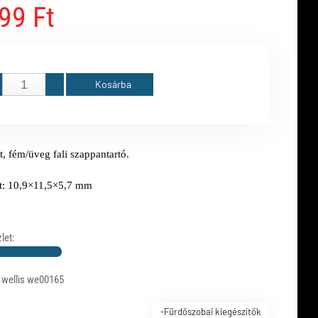
99 Ft
Kosárba
, fém/üveg fali szappantartó.
:
10,9×11,5×5,7 mm
let:
 wellis we00165
-Fürdőszobai kiegészítők