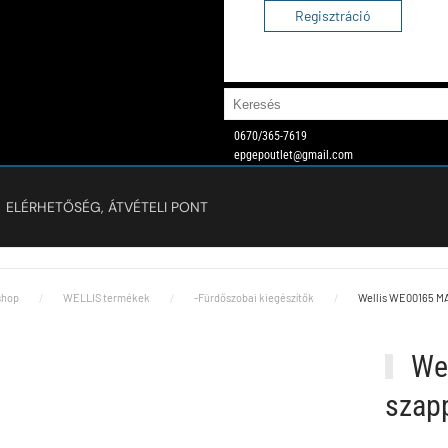
Regisztráció
0670/365-7619
epgepoutlet@gmail.com
ELÉRHETŐSÉG, ÁTVÉTELI PONT
hop
WELLIS termékek
-Fürdőszobai kiegészítők
Wellis WE00165 
We
szap