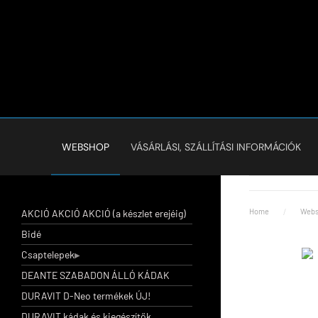
WEBSHOP
VÁSÁRLÁSI, SZÁLLÍTÁSI INFORMÁCIÓK
Home
Webs
AKCIÓ AKCIÓ AKCIÓ (a készlet erejéig)
Bidé
Csaptelepek
DEANTE SZABADON ÁLLÓ KÁDAK
DURAVIT D-Neo termékek ÚJ!
DURAVIT kádak és kiegészítők