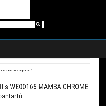
MAMBA CHROME szappantartó
llis WE00165 MAMBA CHROME
pantartó