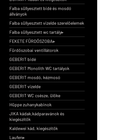
Falba süllyesztett bidé és mosdó
állványok
Falba süllyesztett vizelde szerelőelemek
Falba süllyesztett wc tartály
FEKETE FÜRDŐSZOBA
Fürdőszobai ventillátorok
GEBERIT bidé
GEBERIT Monolith WC tartályok
GEBERIT mosdó, kézmosó
GEBERIT vizelde
GEBERIT WC csésze, ülőke
Hüppe zuhanykabinok
JIKA kádak,kádparavánok és
kiegészítők
Kaldewei kád, kiegészítők
Laufen