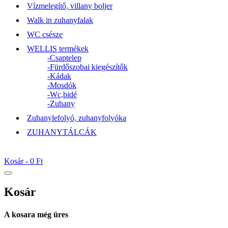
Vízmelegítő, villany boljer
Walk in zuhanyfalak
WC csésze
WELLIS termékek
-Csaptelep
-Fürdőszobai kiegészítők
-Kádak
-Mosdók
-Wc,bidé
-Zuhany
Zuhanylefolyó, zuhanyfolyóka
ZUHANYTÁLCÁK
Kosár -
0 Ft
Kosár
A kosara még üres