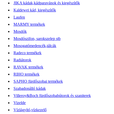
JIKA kádak,kádparavánok és kiegészítők
Kaldewei kád, kiegészítők
Laufen
MARMY termékek
Mosdók
Mosdószifon, sarokszelep stb
Mosogatómedencék,tálcák
Radeco termékek
Radiátorok
RAVAK termékek
RIHO termékek
SAPHO fürdőszobai termékek
Szabadonálló kádak
Villeroy&Boch fürdőszobabútorok és szaniterek
Vizelde
Vízlágyító,vízkezelő