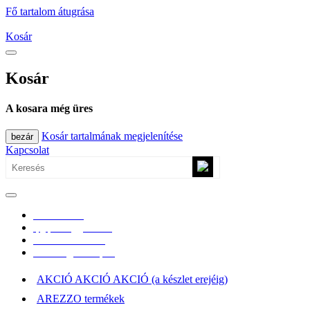
Fő tartalom átugrása
Kosár
Kosár
A kosara még üres
Kosár tartalmának megjelenítése
bezár
Kapcsolat
0670/365-7619
epgepoutlet@gmail.com
Vásárlási információk
Elérhetőség, átvételi pont
AKCIÓ AKCIÓ AKCIÓ (a készlet erejéig)
AREZZO termékek