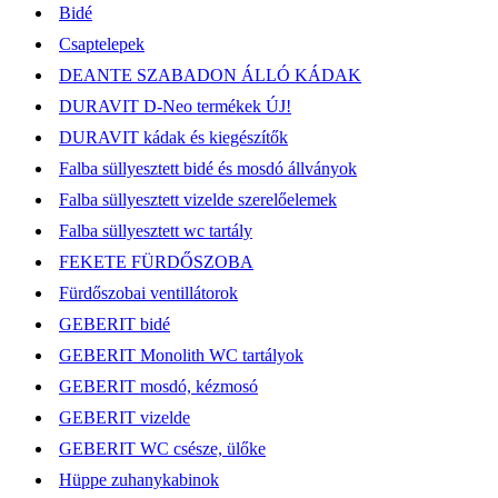
Bidé
Csaptelepek
DEANTE SZABADON ÁLLÓ KÁDAK
DURAVIT D-Neo termékek ÚJ!
DURAVIT kádak és kiegészítők
Falba süllyesztett bidé és mosdó állványok
Falba süllyesztett vizelde szerelőelemek
Falba süllyesztett wc tartály
FEKETE FÜRDŐSZOBA
Fürdőszobai ventillátorok
GEBERIT bidé
GEBERIT Monolith WC tartályok
GEBERIT mosdó, kézmosó
GEBERIT vizelde
GEBERIT WC csésze, ülőke
Hüppe zuhanykabinok