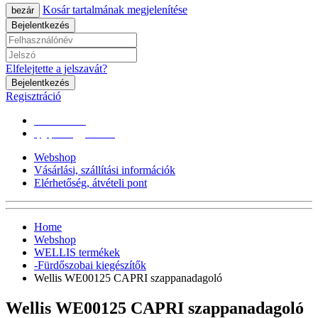
Kosár tartalmának megjelenítése
bezár
Bejelentkezés
Elfelejtette a jelszavát?
Bejelentkezés
Regisztráció
0670/365-7619
epgepoutlet@gmail.com
Webshop
Vásárlási, szállítási információk
Elérhetőség, átvételi pont
Home
Webshop
WELLIS termékek
-Fürdőszobai kiegészítők
Wellis WE00125 CAPRI szappanadagoló
Wellis WE00125 CAPRI szappanadagoló