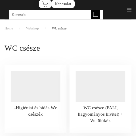
Kapcsolat
Fő tartalom átugrása
Home
Webshop
WC csésze
WC csésze
-Higiéniai és bidés Wc
WC csésze (FALI,
csészék
hagyományos kivitel) +
Wc ülőkék