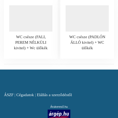
WC csésze (FALI,
WC csésze (PADLÓN
PEREM NÉLKÜLI
ÁLLÓ kivitel) + WC
kivitel) + Wc ülőkék
ülőkék
ÁSZF
|
Cégadatok
|
Elállás a szerződéstől
Árukereső.hu