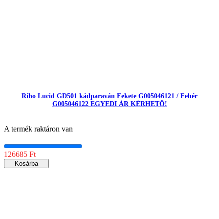
Riho Lucid GD501 kádparaván Fekete G005046121 / Fehér
G005046122 EGYEDI ÁR KÉRHETŐ!
A termék raktáron van
126685 Ft
Kosárba