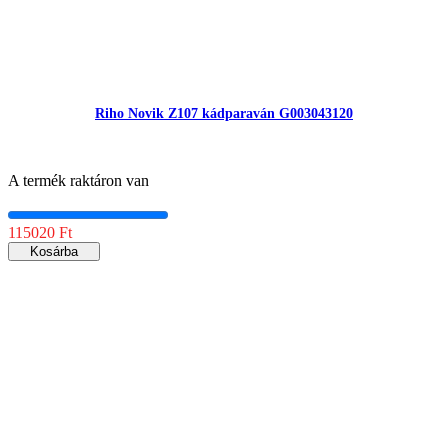
Riho Novik Z107 kádparaván G003043120
A termék raktáron van
115020 Ft
Kosárba