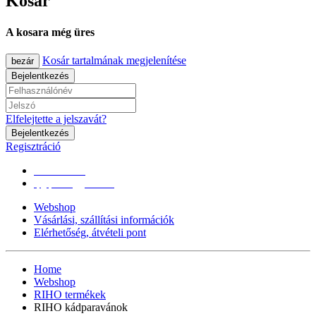
Kosár
A kosara még üres
Kosár tartalmának megjelenítése
bezár
Bejelentkezés
Elfelejtette a jelszavát?
Bejelentkezés
Regisztráció
0670/365-7619
epgepoutlet@gmail.com
Webshop
Vásárlási, szállítási információk
Elérhetőség, átvételi pont
Home
Webshop
RIHO termékek
RIHO kádparavánok