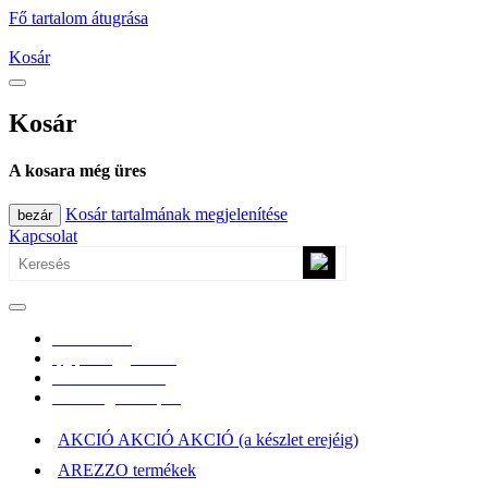
Fő tartalom átugrása
Kosár
Kosár
A kosara még üres
Kosár tartalmának megjelenítése
bezár
Kapcsolat
0670/365-7619
epgepoutlet@gmail.com
Vásárlási információk
Elérhetőség, átvételi pont
AKCIÓ AKCIÓ AKCIÓ (a készlet erejéig)
AREZZO termékek