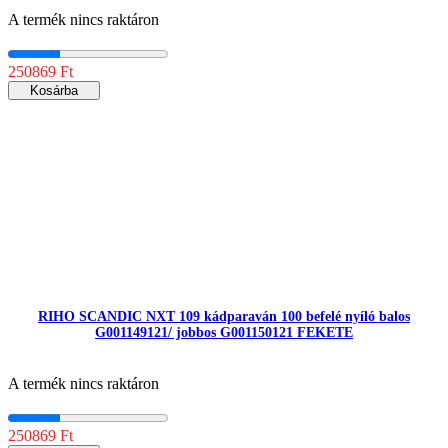
A termék nincs raktáron
250869 Ft
Kosárba
RIHO SCANDIC NXT 109 kádparaván 100 befelé nyíló balos
G001149121/ jobbos G001150121 FEKETE
A termék nincs raktáron
250869 Ft