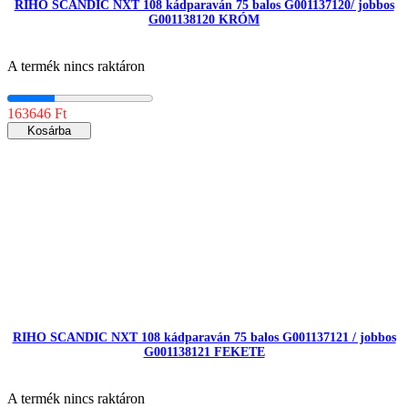
RIHO SCANDIC NXT 108 kádparaván 75 balos G001137120/ jobbos
G001138120 KRÓM
A termék nincs raktáron
163646 Ft
Kosárba
RIHO SCANDIC NXT 108 kádparaván 75 balos G001137121 / jobbos
G001138121 FEKETE
A termék nincs raktáron