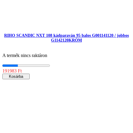
RIHO SCANDIC NXT 108 kádparaván 95 balos G001141120 / jobbos
G1142120KRÓM
A termék nincs raktáron
191983 Ft
Kosárba