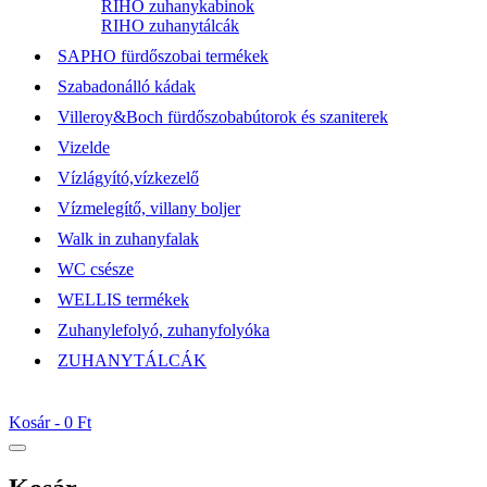
RIHO zuhanykabinok
RIHO zuhanytálcák
SAPHO fürdőszobai termékek
Szabadonálló kádak
Villeroy&Boch fürdőszobabútorok és szaniterek
Vizelde
Vízlágyító,vízkezelő
Vízmelegítő, villany boljer
Walk in zuhanyfalak
WC csésze
WELLIS termékek
Zuhanylefolyó, zuhanyfolyóka
ZUHANYTÁLCÁK
Kosár -
0 Ft