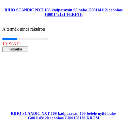
RIHO SCANDIC NXT 108 kádparaván 95 balos G001141121/ jobbos
G001142121 FEKETE
A termék nincs raktáron
191983 Ft
Kosárba
RIHO SCANDIC NXT 109 kádparaván 100 befelé nyíló balos
G001149120 / jobbos G001150120 KRÓM