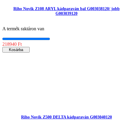
Riho Novik Z108 ARYL kádparaván bal G003038120/ jobb
G003039120
A termék raktáron van
218940 Ft
Kosárba
Riho Novik Z500 DELTA kádparaván G003040120