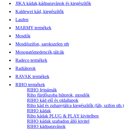
JIKA kádak,kádparavánok és kiegészítők
Kaldewei kád, kiegészítők
Laufen
MARMY termékek
Mosdók
Mosdószifon, sarokszelep stb
Mosogatómedencék,tálcák
Radeco termékek
Radiátorok
RAVAK termékek
RIHO termékek
RIHO fejpárnák
Riho fürdőszoba bútorok, mosdók
RIHO kád elő és oldallapok
Riho kád és zuhanytálca kiegészítők (láb, szifon stb.)
RIHO kádak
Riho kádak PLUG & PLAY kivitelben
RIHO kádak szabadon álló kivitel
RIHO kádparavánok