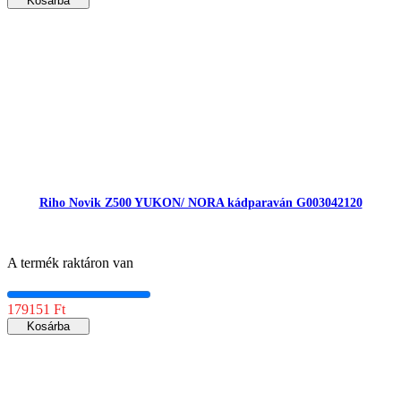
Kosárba
Riho Novik Z500 YUKON/ NORA kádparaván G003042120
A termék raktáron van
179151 Ft
Kosárba