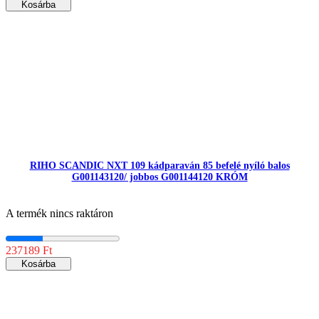
Kosárba
RIHO SCANDIC NXT 109 kádparaván 85 befelé nyíló balos
G001143120/ jobbos G001144120 KRÓM
A termék nincs raktáron
237189 Ft
Kosárba