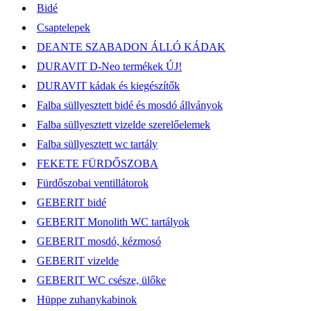
Bidé
Csaptelepek
DEANTE SZABADON ÁLLÓ KÁDAK
DURAVIT D-Neo termékek ÚJ!
DURAVIT kádak és kiegészítők
Falba süllyesztett bidé és mosdó állványok
Falba süllyesztett vizelde szerelőelemek
Falba süllyesztett wc tartály
FEKETE FÜRDŐSZOBA
Fürdőszobai ventillátorok
GEBERIT bidé
GEBERIT Monolith WC tartályok
GEBERIT mosdó, kézmosó
GEBERIT vizelde
GEBERIT WC csésze, ülőke
Hüppe zuhanykabinok