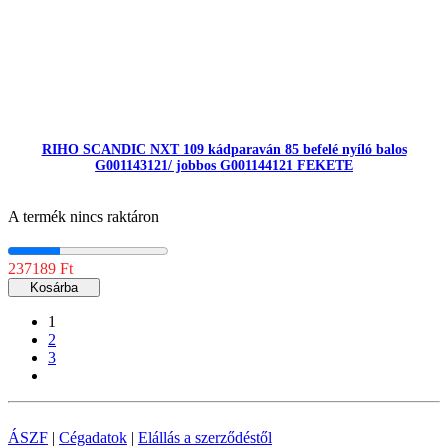
RIHO SCANDIC NXT 109 kádparaván 85 befelé nyíló balos
G001143121/ jobbos G001144121 FEKETE
A termék nincs raktáron
237189 Ft
Kosárba
1
2
3
ÁSZF
|
Cégadatok
|
Elállás a szerződéstől