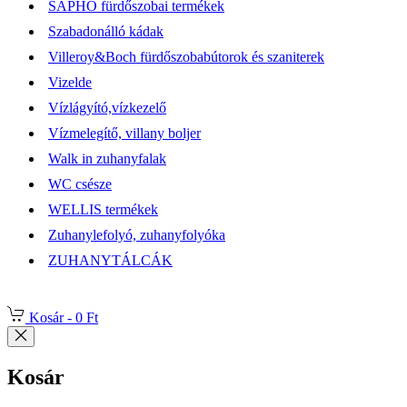
SAPHO fürdőszobai termékek
Szabadonálló kádak
Villeroy&Boch fürdőszobabútorok és szaniterek
Vizelde
Vízlágyító,vízkezelő
Vízmelegítő, villany boljer
Walk in zuhanyfalak
WC csésze
WELLIS termékek
Zuhanylefolyó, zuhanyfolyóka
ZUHANYTÁLCÁK
Kosár -
0 Ft
Kosár