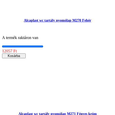
Alcaplast wc tartály nyomólap M270 Fehér
A termék raktáron van
12057 Ft
Kosárba
Alcaplast wc tartály nyomólap M271 Fényes króm