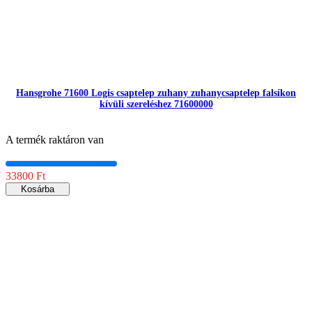
Hansgrohe 71600 Logis csaptelep zuhany zuhanycsaptelep falsíkon
kívüli szereléshez 71600000
A termék raktáron van
33800 Ft
Kosárba