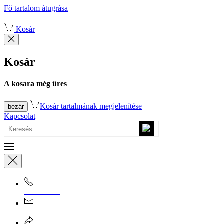
Fő tartalom átugrása
Kosár
Kosár
A kosara még üres
Kosár tartalmának megjelenítése
bezár
Kapcsolat
0670/365-7619
epgepoutlet@gmail.com