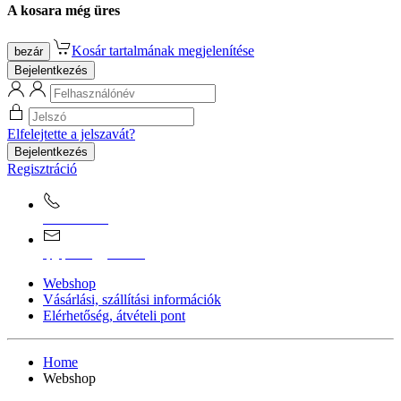
A kosara még üres
Kosár tartalmának megjelenítése
bezár
Bejelentkezés
Elfelejtette a jelszavát?
Bejelentkezés
Regisztráció
0670/365-7619
epgepoutlet@gmail.com
Webshop
Vásárlási, szállítási információk
Elérhetőség, átvételi pont
Home
Webshop