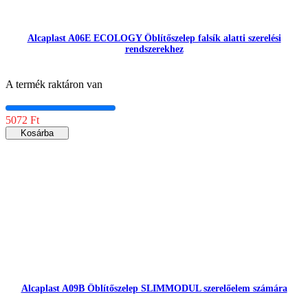
Alcaplast A06E ECOLOGY Öblítőszelep falsík alatti szerelési
rendszerekhez
A termék raktáron van
5072 Ft
Kosárba
Alcaplast A09B Öblítőszelep SLIMMODUL szerelőelem számára