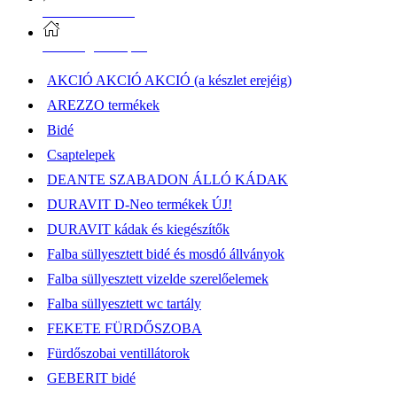
Vásárlási információk
Elérhetőség, átvételi pont
AKCIÓ AKCIÓ AKCIÓ (a készlet erejéig)
AREZZO termékek
Bidé
Csaptelepek
DEANTE SZABADON ÁLLÓ KÁDAK
DURAVIT D-Neo termékek ÚJ!
DURAVIT kádak és kiegészítők
Falba süllyesztett bidé és mosdó állványok
Falba süllyesztett vizelde szerelőelemek
Falba süllyesztett wc tartály
FEKETE FÜRDŐSZOBA
Fürdőszobai ventillátorok
GEBERIT bidé