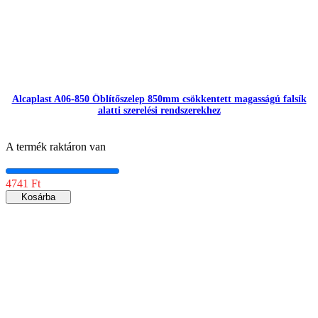
Alcaplast A06-850 Öblítőszelep 850mm csökkentett magasságú falsík
alatti szerelési rendszerekhez
A termék raktáron van
4741 Ft
Kosárba