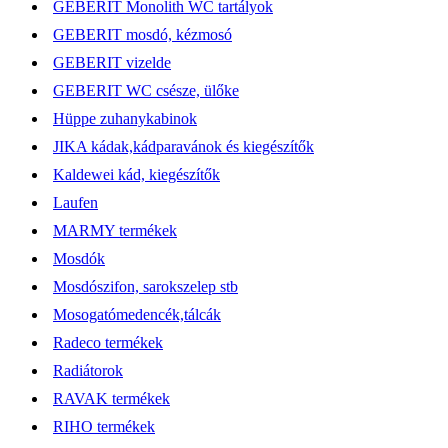
GEBERIT Monolith WC tartályok
GEBERIT mosdó, kézmosó
GEBERIT vizelde
GEBERIT WC csésze, ülőke
Hüppe zuhanykabinok
JIKA kádak,kádparavánok és kiegészítők
Kaldewei kád, kiegészítők
Laufen
MARMY termékek
Mosdók
Mosdószifon, sarokszelep stb
Mosogatómedencék,tálcák
Radeco termékek
Radiátorok
RAVAK termékek
RIHO termékek