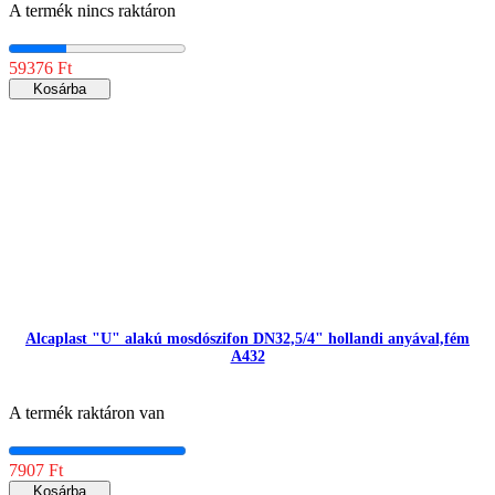
A termék nincs raktáron
59376 Ft
Kosárba
Alcaplast "U" alakú mosdószifon DN32,5/4" hollandi anyával,fém
A432
A termék raktáron van
7907 Ft
Kosárba