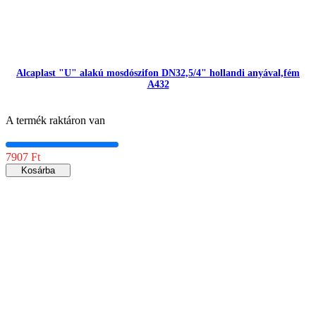
Alcaplast "U" alakú mosdószifon DN32,5/4" hollandi anyával,fém
A432
A termék raktáron van
7907 Ft
Kosárba