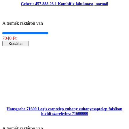
Geberit 457.888.26.1 Kombifix lábtámasz, normál
A termék raktáron van
7040 Ft
Kosárba
Hansgrohe 71600 Logis csaptelep zuhany zuhanycsaptelep falsíkon
kívüli szereléshez 71600000
A termék raktáron van