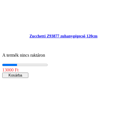
Zucchetti Z93877 zuhanygégecső 120cm
A termék nincs raktáron
13000 Ft
Kosárba