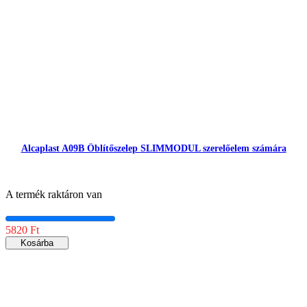
Alcaplast A09B Öblítőszelep SLIMMODUL szerelőelem számára
A termék raktáron van
5820 Ft
Kosárba