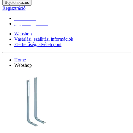
Bejelentkezés
Regisztráció
0670/365-7619
epgepoutlet@gmail.com
Webshop
Vásárlási, szállítási információk
Elérhetőség, átvételi pont
Home
Webshop