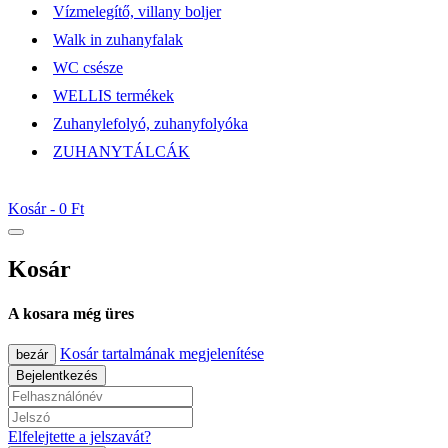
Vízmelegítő, villany boljer
Walk in zuhanyfalak
WC csésze
WELLIS termékek
Zuhanylefolyó, zuhanyfolyóka
ZUHANYTÁLCÁK
Kosár -
0 Ft
Kosár
A kosara még üres
Kosár tartalmának megjelenítése
bezár
Bejelentkezés
Elfelejtette a jelszavát?