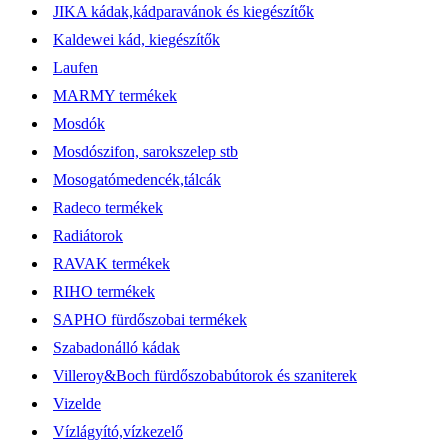
JIKA kádak,kádparavánok és kiegészítők
Kaldewei kád, kiegészítők
Laufen
MARMY termékek
Mosdók
Mosdószifon, sarokszelep stb
Mosogatómedencék,tálcák
Radeco termékek
Radiátorok
RAVAK termékek
RIHO termékek
SAPHO fürdőszobai termékek
Szabadonálló kádak
Villeroy&Boch fürdőszobabútorok és szaniterek
Vizelde
Vízlágyító,vízkezelő