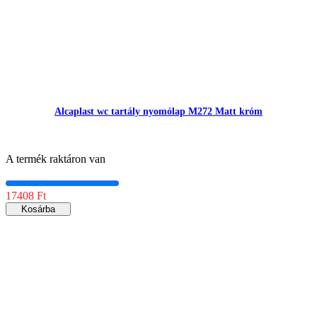
Alcaplast wc tartály nyomólap M272 Matt króm
A termék raktáron van
17408 Ft
Kosárba