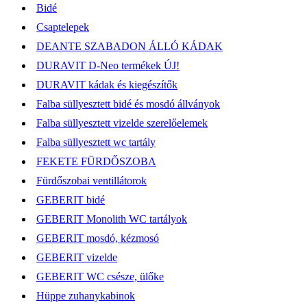
Bidé
Csaptelepek
DEANTE SZABADON ÁLLÓ KÁDAK
DURAVIT D-Neo termékek ÚJ!
DURAVIT kádak és kiegészítők
Falba süllyesztett bidé és mosdó állványok
Falba süllyesztett vizelde szerelőelemek
Falba süllyesztett wc tartály
FEKETE FÜRDŐSZOBA
Fürdőszobai ventillátorok
GEBERIT bidé
GEBERIT Monolith WC tartályok
GEBERIT mosdó, kézmosó
GEBERIT vizelde
GEBERIT WC csésze, ülőke
Hüppe zuhanykabinok