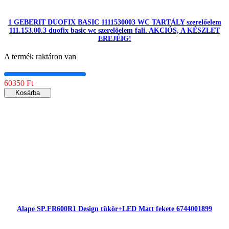
1 GEBERIT DUOFIX BASIC 1111530003 WC TARTÁLY szerelőelem
111.153.00.3 duofix basic wc szerelőelem fali. AKCIÓS, A KÉSZLET
EREJÉIG!
A termék raktáron van
60350 Ft
Kosárba
Alape SP.FR600R1 Design tükör+LED Matt fekete 6744001899