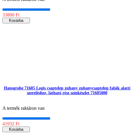
33800 Ft
Kosárba
Hansgrohe 71605 Logis csaptelep zuhany zuhanycsaptelep falsík alatti
szereléshez, látható rész színkészlet 71605000
A termék raktáron van
41932 Ft
Kosárba