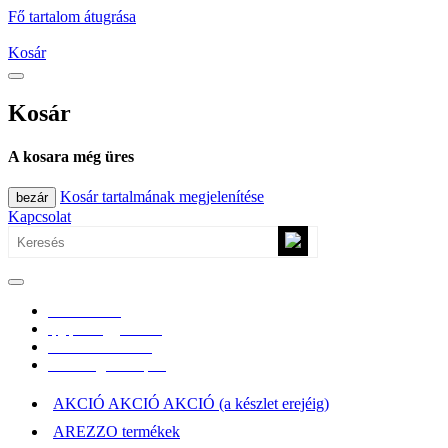
Fő tartalom átugrása
Kosár
Kosár
A kosara még üres
Kosár tartalmának megjelenítése
bezár
Kapcsolat
0670/365-7619
epgepoutlet@gmail.com
Vásárlási információk
Elérhetőség, átvételi pont
AKCIÓ AKCIÓ AKCIÓ (a készlet erejéig)
AREZZO termékek