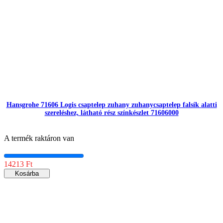
Hansgrohe 71606 Logis csaptelep zuhany zuhanycsaptelep falsík alatti
szereléshez, látható rész színkészlet 71606000
A termék raktáron van
14213 Ft
Kosárba