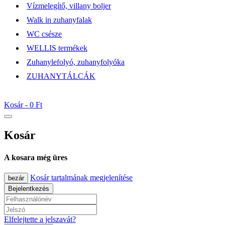
Vízmelegítő, villany boljer
Walk in zuhanyfalak
WC csésze
WELLIS termékek
Zuhanylefolyó, zuhanyfolyóka
ZUHANYTÁLCÁK
Kosár -
0 Ft
Kosár
A kosara még üres
Kosár tartalmának megjelenítése
bezár
Bejelentkezés
Elfelejtette a jelszavát?