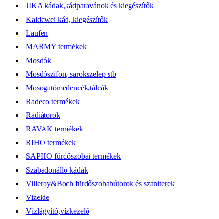
JIKA kádak,kádparavánok és kiegészítők
Kaldewei kád, kiegészítők
Laufen
MARMY termékek
Mosdók
Mosdószifon, sarokszelep stb
Mosogatómedencék,tálcák
Radeco termékek
Radiátorok
RAVAK termékek
RIHO termékek
SAPHO fürdőszobai termékek
Szabadonálló kádak
Villeroy&Boch fürdőszobabútorok és szaniterek
Vizelde
Vízlágyító,vízkezelő