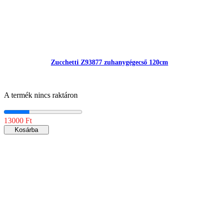
Zucchetti Z93877 zuhanygégecső 120cm
A termék nincs raktáron
13000 Ft
Kosárba