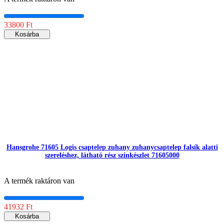
33800 Ft
Kosárba
Hansgrohe 71605 Logis csaptelep zuhany zuhanycsaptelep falsík alatti
szereléshez, látható rész színkészlet 71605000
A termék raktáron van
41932 Ft
Kosárba