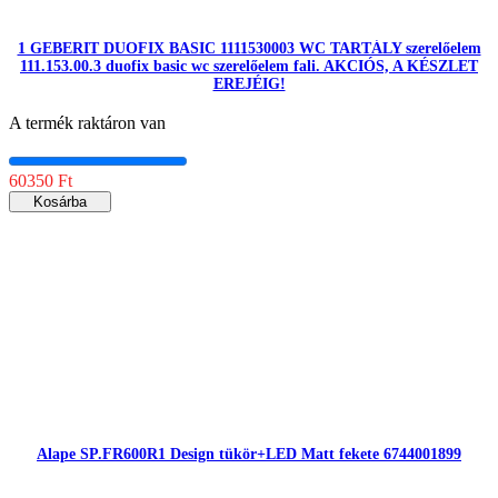
1 GEBERIT DUOFIX BASIC 1111530003 WC TARTÁLY szerelőelem
111.153.00.3 duofix basic wc szerelőelem fali. AKCIÓS, A KÉSZLET
EREJÉIG!
A termék raktáron van
60350 Ft
Kosárba
Alape SP.FR600R1 Design tükör+LED Matt fekete 6744001899