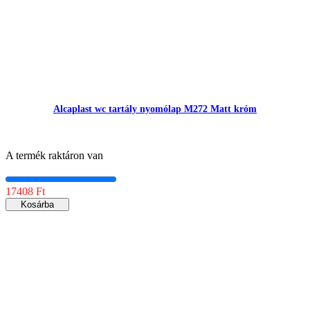
Alcaplast wc tartály nyomólap M272 Matt króm
A termék raktáron van
17408 Ft
Kosárba