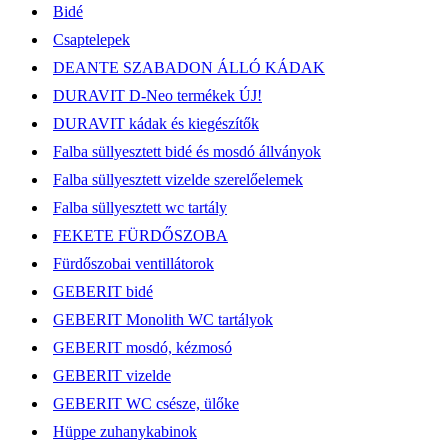
Bidé
Csaptelepek
DEANTE SZABADON ÁLLÓ KÁDAK
DURAVIT D-Neo termékek ÚJ!
DURAVIT kádak és kiegészítők
Falba süllyesztett bidé és mosdó állványok
Falba süllyesztett vizelde szerelőelemek
Falba süllyesztett wc tartály
FEKETE FÜRDŐSZOBA
Fürdőszobai ventillátorok
GEBERIT bidé
GEBERIT Monolith WC tartályok
GEBERIT mosdó, kézmosó
GEBERIT vizelde
GEBERIT WC csésze, ülőke
Hüppe zuhanykabinok