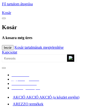
Fő tartalom átugrása
Kosár
Kosár
A kosara még üres
Kosár tartalmának megjelenítése
bezár
Kapcsolat
0670/365-7619
epgepoutlet@gmail.com
Vásárlási információk
Elérhetőség, átvételi pont
AKCIÓ AKCIÓ AKCIÓ (a készlet erejéig)
AREZZO termékek