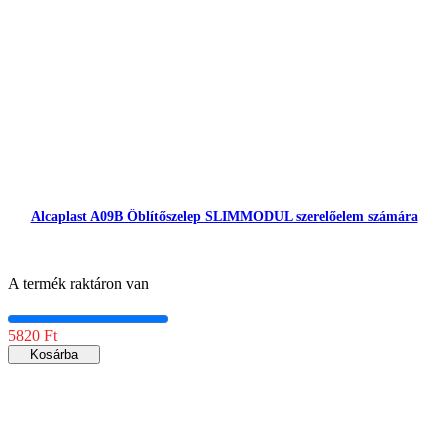
Alcaplast A09B Öblítőszelep SLIMMODUL szerelőelem számára
A termék raktáron van
5820 Ft
Kosárba