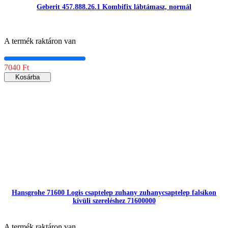
Geberit 457.888.26.1 Kombifix lábtámasz, normál
A termék raktáron van
7040 Ft
Kosárba
Hansgrohe 71600 Logis csaptelep zuhany zuhanycsaptelep falsíkon
kívüli szereléshez 71600000
A termék raktáron van