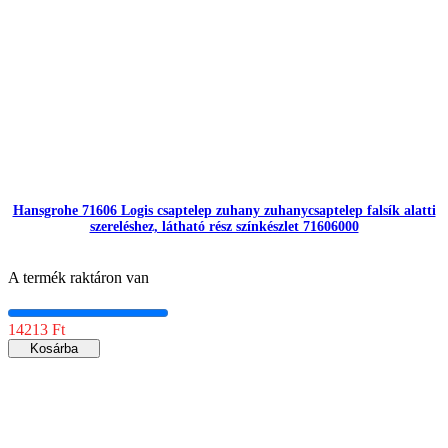
Hansgrohe 71606 Logis csaptelep zuhany zuhanycsaptelep falsík alatti
szereléshez, látható rész színkészlet 71606000
A termék raktáron van
14213 Ft
Kosárba