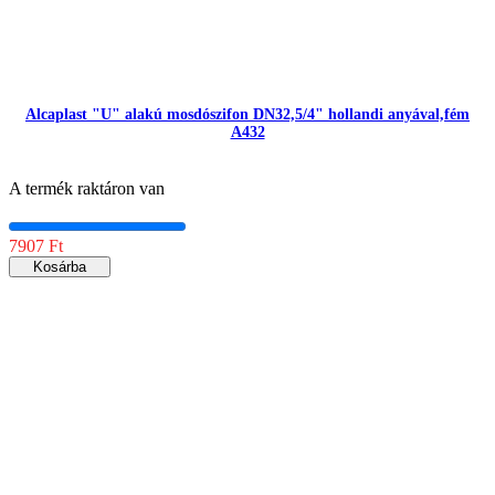
Alcaplast "U" alakú mosdószifon DN32,5/4" hollandi anyával,fém
A432
A termék raktáron van
7907 Ft
Kosárba