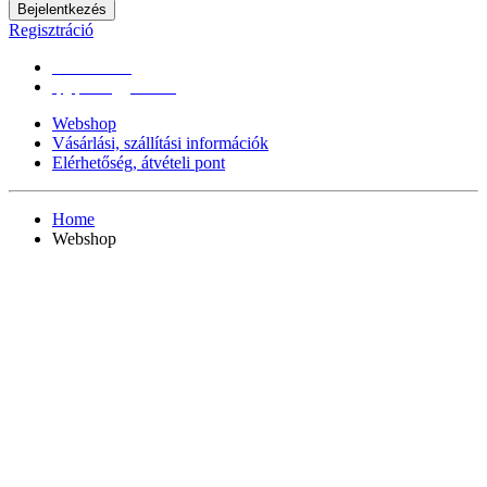
Bejelentkezés
Regisztráció
0670/365-7619
epgepoutlet@gmail.com
Webshop
Vásárlási, szállítási információk
Elérhetőség, átvételi pont
Home
Webshop