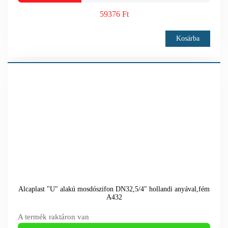
59376 Ft
Kosárba
Alcaplast "U" alakú mosdószifon DN32,5/4" hollandi anyával,fém
A432
A termék raktáron van