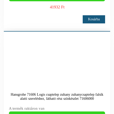
41932 Ft
Kosárba
Hansgrohe 71606 Logis csaptelep zuhany zuhanycsaptelep falsík
alatti szereléshez, látható rész színkészlet 71606000
A termék raktáron van