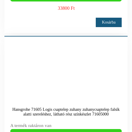
33800 Ft
Kosárba
Hansgrohe 71605 Logis csaptelep zuhany zuhanycsaptelep falsík
alatti szereléshez, látható rész színkészlet 71605000
A termék raktáron van