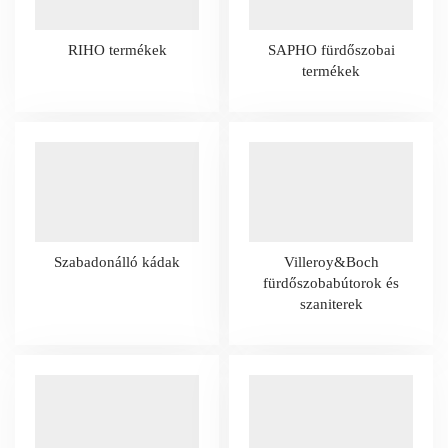
RIHO termékek
SAPHO fürdőszobai
termékek
Szabadonálló kádak
Villeroy&Boch
fürdőszobabútorok és
szaniterek