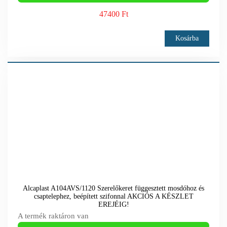
47400 Ft
Kosárba
Alcaplast A104AVS/1120 Szerelőkeret függesztett mosdóhoz és
csaptelephez, beépített szifonnal AKCIÓS A KÉSZLET
EREJÉIG!
A termék raktáron van