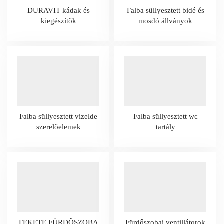
DURAVIT kádak és
Falba süllyesztett bidé és
kiegészítők
mosdó állványok
Falba süllyesztett vizelde
Falba süllyesztett wc
szerelőelemek
tartály
FEKETE FÜRDŐSZOBA
Fürdőszobai ventillátorok