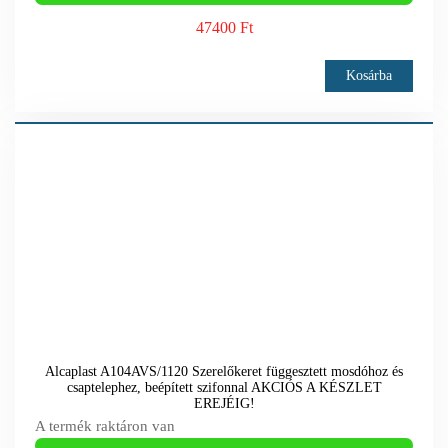
47400 Ft
Kosárba
Alcaplast A104AVS/1120 Szerelőkeret függesztett mosdóhoz és
csaptelephez, beépített szifonnal AKCIÓS A KÉSZLET
EREJÉIG!
A termék raktáron van