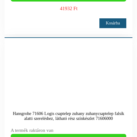
41932 Ft
Kosárba
Hansgrohe 71606 Logis csaptelep zuhany zuhanycsaptelep falsík
alatti szereléshez, látható rész színkészlet 71606000
A termék raktáron van