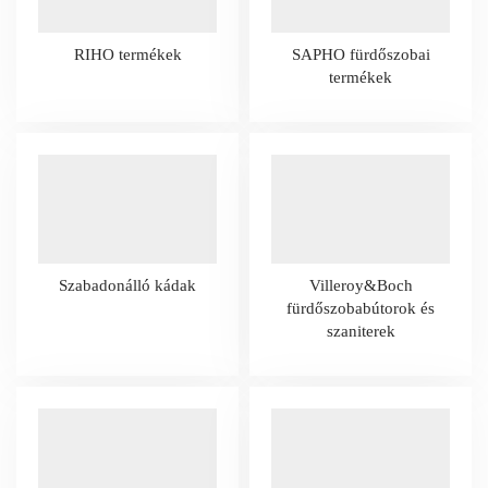
RIHO termékek
SAPHO fürdőszobai
termékek
Szabadonálló kádak
Villeroy&Boch
fürdőszobabútorok és
szaniterek