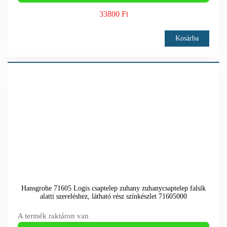
33800 Ft
Kosárba
Hansgrohe 71605 Logis csaptelep zuhany zuhanycsaptelep falsík
alatti szereléshez, látható rész színkészlet 71605000
A termék raktáron van