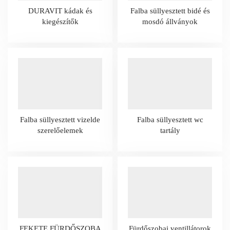
DURAVIT kádak és
Falba süllyesztett bidé és
kiegészítők
mosdó állványok
Falba süllyesztett vizelde
Falba süllyesztett wc
szerelőelemek
tartály
FEKETE FÜRDŐSZOBA
Fürdőszobai ventillátorok