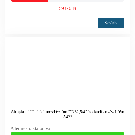
59376 Ft
Kosárba
Alcaplast "U" alakú mosdószifon DN32,5/4" hollandi anyával,fém
A432
A termék raktáron van