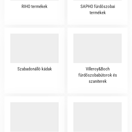
RIHO termékek
SAPHO fürdőszobai
termékek
Szabadonálló kádak
Villeroy&Boch
fürdőszobabútorok és
szaniterek