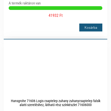
A termék raktáron van
41932 Ft
Kosárba
Hansgrohe 71606 Logis csaptelep zuhany zuhanycsaptelep falsík
alatti szereléshez, látható rész színkészlet 71606000