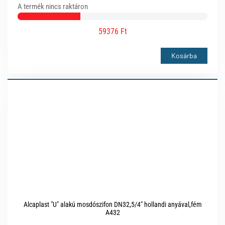
A termék nincs raktáron
59376 Ft
Kosárba
Alcaplast "U" alakú mosdószifon DN32,5/4" hollandi anyával,fém
A432