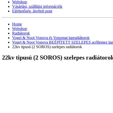
Webshop
Vásárlási, szállítási információk
Elérhetőség, átvételi pont
Home
Webshop
Radiátorok
Vogel & Noot Vonova és Vonomat lapradiátorok
Vogel & Noot Vonova BEÉPÍTETT SZELEPES acéllemez lapr
22kv tipusú (2 SOROS) szelepes radiátorok
22kv tipusú (2 SOROS) szelepes radiátoro