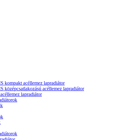
ompakt acéllemez lapradiátor
zépcsatlakozású acéllemez lapradiátor
llemez lapradiátor
adiátorok
ok
ok
k
adiátorok
adiátor