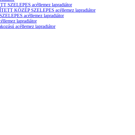
T SZELEPES acéllemez lapradiátor
ÍTETT KÖZÉP SZELEPES acéllemez lapradiátor
ELEPES acéllemez lapradiátor
lemez lapradiátor
zású acéllemez lapradiátor