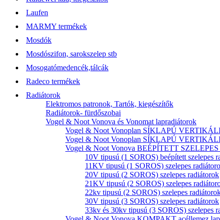
Laufen
MARMY termékek
Mosdók
Mosdószifon, sarokszelep stb
Mosogatómedencék,tálcák
Radeco termékek
Radiátorok
Elektromos patronok, Tartók, kiegészítők
Radiátorok- fürdőszobai
Vogel & Noot Vonova és Vonomat lapradiátorok
Vogel & Noot Vonoplan SÍKLAPÚ VERTIKÁLIS k
Vogel & Noot Vonoplan SÍKLAPÚ VERTIKÁLIS kö
Vogel & Noot Vonova BEÉPÍTETT SZELEPES acé
10V tipusú (1 SOROS) beépített szelepes r
11KV tipusú (1 SOROS) szelepes radiátor
20V tipusú (2 SOROS) szelepes radiátorok
21KV tipusú (2 SOROS) szelepes radiátor
22kv tipusú (2 SOROS) szelepes radiátoro
30V tipusú (3 SOROS) szelepes radiátorok
33kv és 30kv tipusú (3 SOROS) szelepes r
Vogel & Noot Vonova KOMPAKT acéllemez lapr