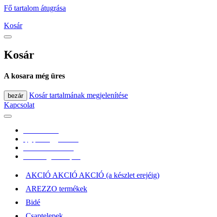
Fő tartalom átugrása
Kosár
Kosár
A kosara még üres
Kosár tartalmának megjelenítése
bezár
Kapcsolat
0670/365-7619
epgepoutlet@gmail.com
Vásárlási információk
Elérhetőség, átvételi pont
AKCIÓ AKCIÓ AKCIÓ (a készlet erejéig)
AREZZO termékek
Bidé
Csaptelepek