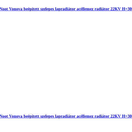
Noot Vonova beépített szelepes lapradiátor acéllemez radiátor 22KV H=3
Noot Vonova beépített szelepes lapradiátor acéllemez radiátor 22KV H=3