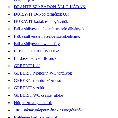
DEANTE SZABADON ÁLLÓ KÁDAK
DURAVIT D-Neo termékek ÚJ!
DURAVIT kádak és kiegészítők
Falba süllyesztett bidé és mosdó állványok
Falba süllyesztett vizelde szerelőelemek
Falba süllyesztett wc tartály
FEKETE FÜRDŐSZOBA
Fürdőszobai ventillátorok
GEBERIT bidé
GEBERIT Monolith WC tartályok
GEBERIT mosdó, kézmosó
GEBERIT vizelde
GEBERIT WC csésze, ülőke
Hüppe zuhanykabinok
JIKA kádak,kádparavánok és kiegészítők
Kaldewei kád, kiegészítők