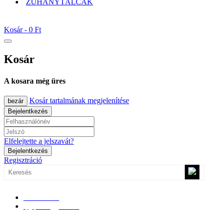
ZUHANYTÁLCÁK
Kosár -
0 Ft
Kosár
A kosara még üres
Kosár tartalmának megjelenítése
bezár
Bejelentkezés
Elfelejtette a jelszavát?
Bejelentkezés
Regisztráció
0670/365-7619
epgepoutlet@gmail.com