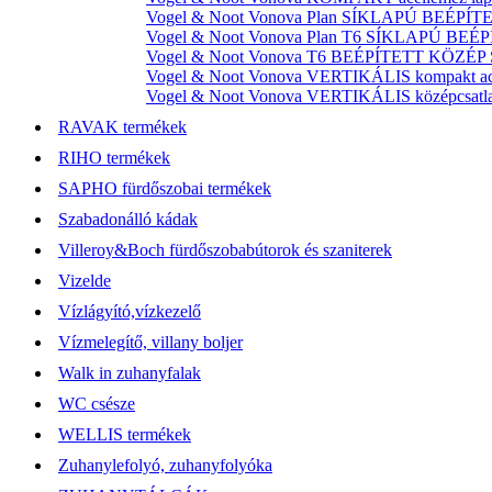
Vogel & Noot Vonova Plan SÍKLAPÚ BEÉPÍTET
Vogel & Noot Vonova Plan T6 SÍKLAPÚ BEÉP
Vogel & Noot Vonova T6 BEÉPÍTETT KÖZÉP SZ
Vogel & Noot Vonova VERTIKÁLIS kompakt acél
Vogel & Noot Vonova VERTIKÁLIS középcsatlako
RAVAK termékek
RIHO termékek
SAPHO fürdőszobai termékek
Szabadonálló kádak
Villeroy&Boch fürdőszobabútorok és szaniterek
Vizelde
Vízlágyító,vízkezelő
Vízmelegítő, villany boljer
Walk in zuhanyfalak
WC csésze
WELLIS termékek
Zuhanylefolyó, zuhanyfolyóka