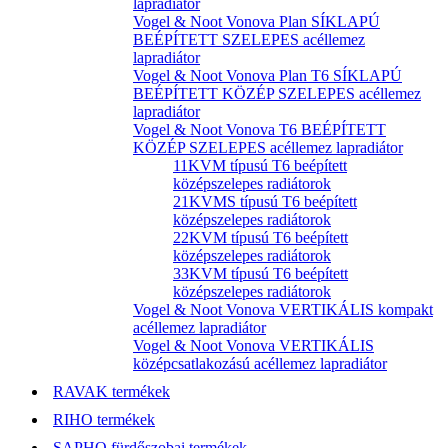
lapradiátor
Vogel & Noot Vonova Plan SÍKLAPÚ
BEÉPÍTETT SZELEPES acéllemez
lapradiátor
Vogel & Noot Vonova Plan T6 SÍKLAPÚ
BEÉPÍTETT KÖZÉP SZELEPES acéllemez
lapradiátor
Vogel & Noot Vonova T6 BEÉPÍTETT
KÖZÉP SZELEPES acéllemez lapradiátor
11KVM típusú T6 beépített
középszelepes radiátorok
21KVMS típusú T6 beépített
középszelepes radiátorok
22KVM típusú T6 beépített
középszelepes radiátorok
33KVM típusú T6 beépített
középszelepes radiátorok
Vogel & Noot Vonova VERTIKÁLIS kompakt
acéllemez lapradiátor
Vogel & Noot Vonova VERTIKÁLIS
középcsatlakozású acéllemez lapradiátor
RAVAK termékek
RIHO termékek
SAPHO fürdőszobai termékek