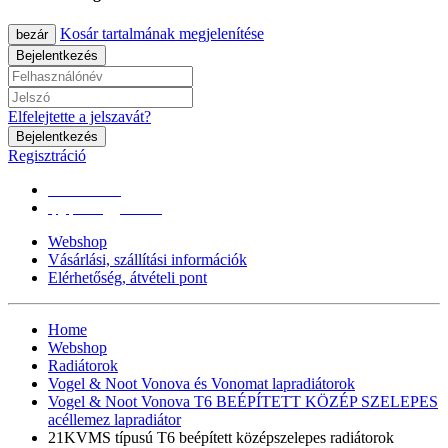
Kosár tartalmának megjelenítése
bezár
Bejelentkezés
Elfelejtette a jelszavát?
Bejelentkezés
Regisztráció
0670/365-7619
epgepoutlet@gmail.com
Webshop
Vásárlási, szállítási információk
Elérhetőség, átvételi pont
Home
Webshop
Radiátorok
Vogel & Noot Vonova és Vonomat lapradiátorok
Vogel & Noot Vonova T6 BEÉPÍTETT KÖZÉP SZELEPES
acéllemez lapradiátor
21KVMS típusú T6 beépített középszelepes radiátorok