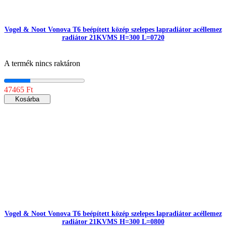
Vogel & Noot Vonova T6 beépített közép szelepes lapradiátor acéllemez
radiátor 21KVMS H=300 L=0720
A termék nincs raktáron
47465 Ft
Kosárba
Vogel & Noot Vonova T6 beépített közép szelepes lapradiátor acéllemez
radiátor 21KVMS H=300 L=0800