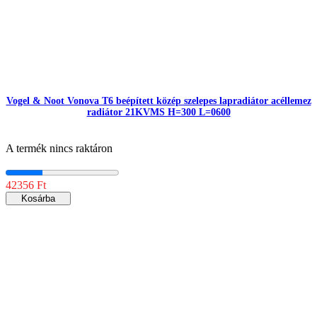
Vogel & Noot Vonova T6 beépített közép szelepes lapradiátor acéllemez
radiátor 21KVMS H=300 L=0600
A termék nincs raktáron
42356 Ft
Kosárba