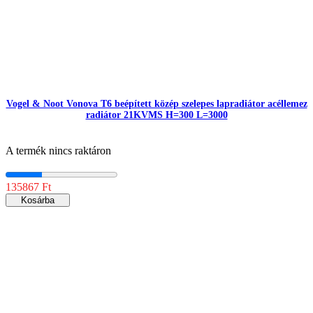
Vogel & Noot Vonova T6 beépített közép szelepes lapradiátor acéllemez
radiátor 21KVMS H=300 L=3000
A termék nincs raktáron
135867 Ft
Kosárba