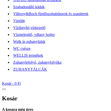
Szabadonálló kádak
Villeroy&Boch fürdőszobabútorok és szaniterek
Vizelde
Vízlágyító,vízkezelő
Vízmelegítő, villany boljer
Walk in zuhanyfalak
WC csésze
WELLIS termékek
Zuhanylefolyó, zuhanyfolyóka
ZUHANYTÁLCÁK
Kosár -
0 Ft
Kosár
A kosara még üres