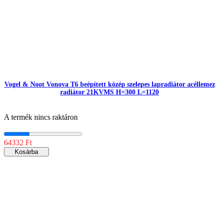
Vogel & Noot Vonova T6 beépített közép szelepes lapradiátor acéllemez
radiátor 21KVMS H=300 L=1120
A termék nincs raktáron
64332 Ft
Kosárba