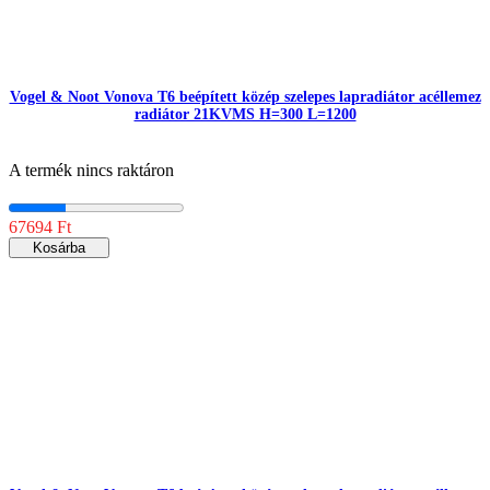
Vogel & Noot Vonova T6 beépített közép szelepes lapradiátor acéllemez
radiátor 21KVMS H=300 L=1200
A termék nincs raktáron
67694 Ft
Kosárba