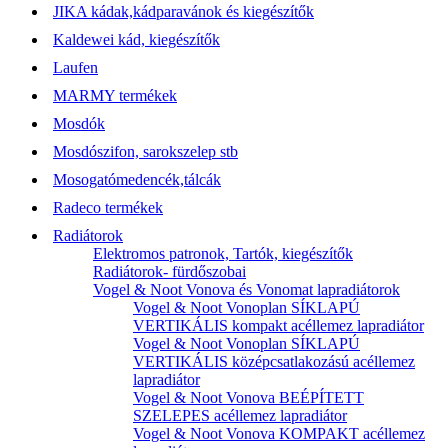
JIKA kádak,kádparavánok és kiegészítők
Kaldewei kád, kiegészítők
Laufen
MARMY termékek
Mosdók
Mosdószifon, sarokszelep stb
Mosogatómedencék,tálcák
Radeco termékek
Radiátorok
Elektromos patronok, Tartók, kiegészítők
Radiátorok- fürdőszobai
Vogel & Noot Vonova és Vonomat lapradiátorok
Vogel & Noot Vonoplan SÍKLAPÚ
VERTIKÁLIS kompakt acéllemez lapradiátor
Vogel & Noot Vonoplan SÍKLAPÚ
VERTIKÁLIS középcsatlakozású acéllemez
lapradiátor
Vogel & Noot Vonova BEÉPÍTETT
SZELEPES acéllemez lapradiátor
Vogel & Noot Vonova KOMPAKT acéllemez