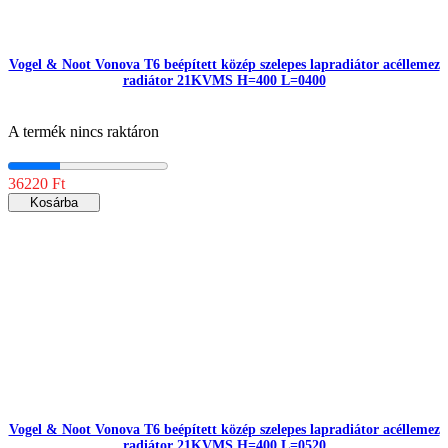
Vogel & Noot Vonova T6 beépített közép szelepes lapradiátor acéllemez
radiátor 21KVMS H=400 L=0400
A termék nincs raktáron
36220 Ft
Kosárba
Vogel & Noot Vonova T6 beépített közép szelepes lapradiátor acéllemez
radiátor 21KVMS H=400 L=0520