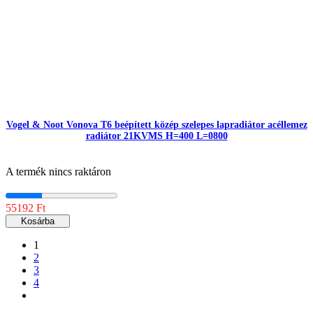
Vogel & Noot Vonova T6 beépített közép szelepes lapradiátor acéllemez
radiátor 21KVMS H=400 L=0800
A termék nincs raktáron
55192 Ft
Kosárba
1
2
3
4