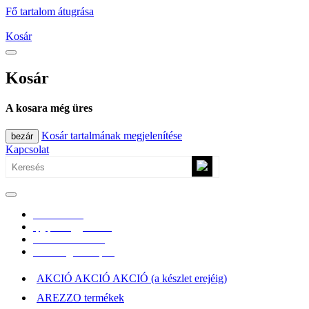
Fő tartalom átugrása
Kosár
Kosár
A kosara még üres
Kosár tartalmának megjelenítése
bezár
Kapcsolat
0670/365-7619
epgepoutlet@gmail.com
Vásárlási információk
Elérhetőség, átvételi pont
AKCIÓ AKCIÓ AKCIÓ (a készlet erejéig)
AREZZO termékek