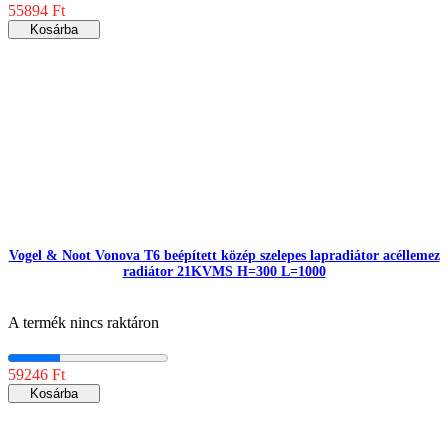
55894 Ft
Kosárba
Vogel & Noot Vonova T6 beépített közép szelepes lapradiátor acéllemez
radiátor 21KVMS H=300 L=1000
A termék nincs raktáron
59246 Ft
Kosárba