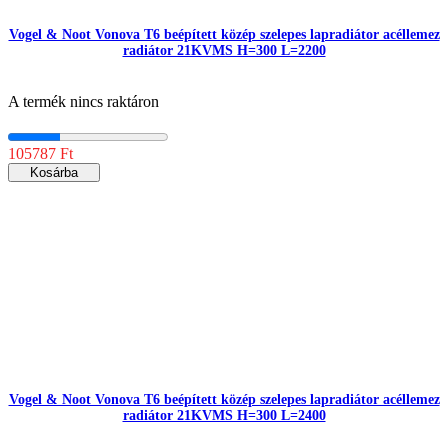
Vogel & Noot Vonova T6 beépített közép szelepes lapradiátor acéllemez
radiátor 21KVMS H=300 L=2200
A termék nincs raktáron
105787 Ft
Kosárba
Vogel & Noot Vonova T6 beépített közép szelepes lapradiátor acéllemez
radiátor 21KVMS H=300 L=2400