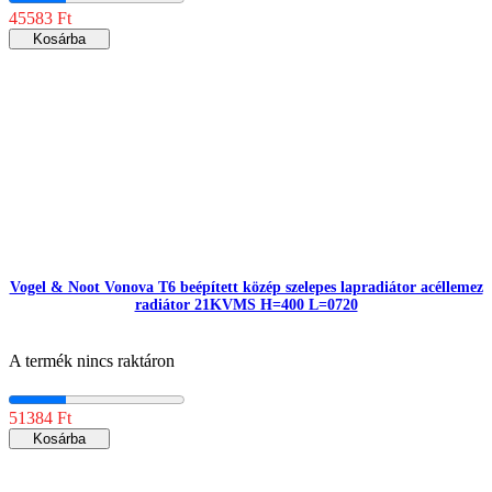
45583 Ft
Kosárba
Vogel & Noot Vonova T6 beépített közép szelepes lapradiátor acéllemez
radiátor 21KVMS H=400 L=0720
A termék nincs raktáron
51384 Ft
Kosárba