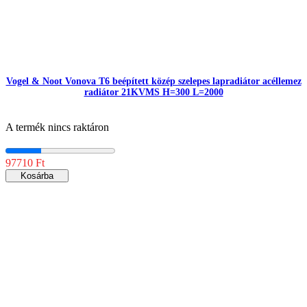
Vogel & Noot Vonova T6 beépített közép szelepes lapradiátor acéllemez
radiátor 21KVMS H=300 L=2000
A termék nincs raktáron
97710 Ft
Kosárba