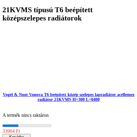
21KVMS típusú T6 beépített
középszelepes radiátorok
Vogel & Noot Vonova T6 beépített közép szelepes lapradiátor acéllemez
radiátor 21KVMS H=300 L=0400
A termék nincs raktáron
33904 Ft
Kosárba