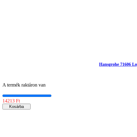
Hansgrohe 71606 Logi
A termék raktáron van
14213 Ft
Kosárba