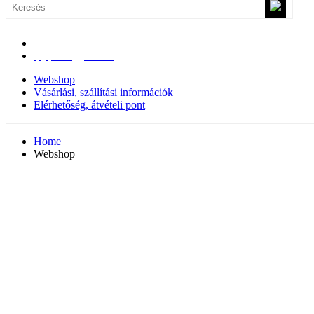
0670/365-7619
epgepoutlet@gmail.com
Webshop
Vásárlási, szállítási információk
Elérhetőség, átvételi pont
Home
Webshop