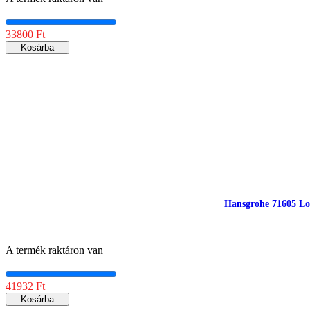
33800 Ft
Kosárba
Hansgrohe 71605 Logi
A termék raktáron van
41932 Ft
Kosárba