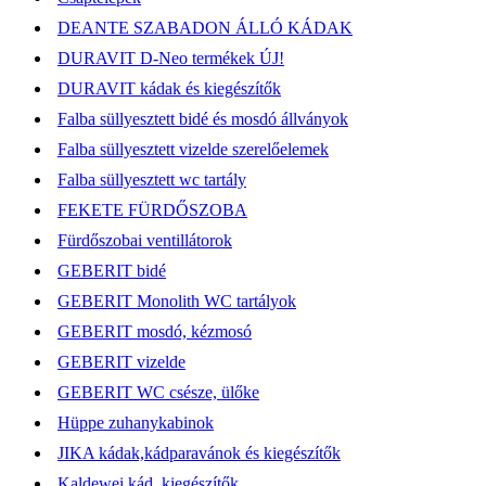
DEANTE SZABADON ÁLLÓ KÁDAK
DURAVIT D-Neo termékek ÚJ!
DURAVIT kádak és kiegészítők
Falba süllyesztett bidé és mosdó állványok
Falba süllyesztett vizelde szerelőelemek
Falba süllyesztett wc tartály
FEKETE FÜRDŐSZOBA
Fürdőszobai ventillátorok
GEBERIT bidé
GEBERIT Monolith WC tartályok
GEBERIT mosdó, kézmosó
GEBERIT vizelde
GEBERIT WC csésze, ülőke
Hüppe zuhanykabinok
JIKA kádak,kádparavánok és kiegészítők
Kaldewei kád, kiegészítők