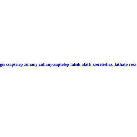
s csaptelep zuhany zuhanycsaptelep falsík alatti szereléshez, látható rész