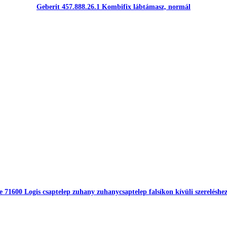
Geberit 457.888.26.1 Kombifix lábtámasz, normál
 71600 Logis csaptelep zuhany zuhanycsaptelep falsíkon kívüli szereléshe