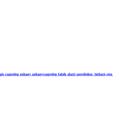
s csaptelep zuhany zuhanycsaptelep falsík alatti szereléshez, látható rész