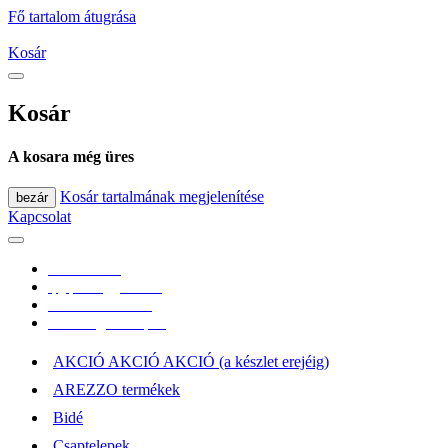
Fő tartalom átugrása
Kosár
Kosár
A kosara még üres
Kosár tartalmának megjelenítése
bezár
Kapcsolat
0670/365-7619
epgepoutlet@gmail.com
Vásárlási információk
Elérhetőség, átvételi pont
AKCIÓ AKCIÓ AKCIÓ (a készlet erejéig)
AREZZO termékek
Bidé
Csaptelepek