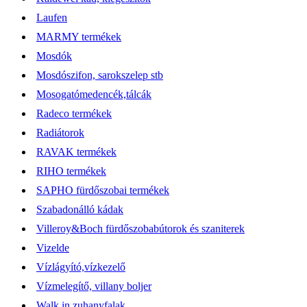
Laufen
MARMY termékek
Mosdók
Mosdószifon, sarokszelep stb
Mosogatómedencék,tálcák
Radeco termékek
Radiátorok
RAVAK termékek
RIHO termékek
SAPHO fürdőszobai termékek
Szabadonálló kádak
Villeroy&Boch fürdőszobabútorok és szaniterek
Vizelde
Vízlágyító,vízkezelő
Vízmelegítő, villany boljer
Walk in zuhanyfalak