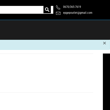
0670/365-7619
epgepoutlet@gmail.com
×