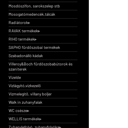
Mosdószifon, sarokszelep stb
Mosogatómedencék,tálcák
Radiátorok
RAVAK termékek
RIHO termékek
SAPHO fürdőszobai termékek
Szabadonálló kádak
Villeroy&Boch fürdőszobabútorok és
szaniterek
Vizelde
Vízlágyító,vízkezelő
Vízmelegítő, villany boljer
Walk in zuhanyfalak
WC csésze
WELLIS termékek
Zuhanylefolyó, zuhanyfolyóka