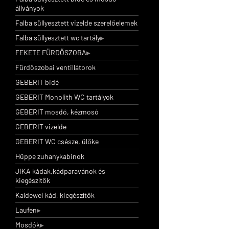
állványok
Falba süllyesztett vizelde szerelőelemek
Falba süllyesztett wc tartály
FEKETE FÜRDŐSZOBA
Fürdőszobai ventillátorok
GEBERIT bidé
GEBERIT Monolith WC tartályok
GEBERIT mosdó, kézmosó
GEBERIT vizelde
GEBERIT WC csésze, ülőke
Hüppe zuhanykabinok
JIKA kádak,kádparavánok és
kiegészítők
Kaldewei kád, kiegészítők
Laufen
Mosdók