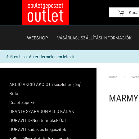
Kosá
Fő tartalom átugrása
WEBSHOP
VÁSÁRLÁSI, SZÁLLÍTÁSI INFORMÁCIÓK
info
404-es hiba. A kért termék nem létezik.
Home
Webs
AKCIÓ AKCIÓ AKCIÓ (a készlet erejéig)
Bidé
MARMY 
Csaptelepek
DEANTE SZABADON ÁLLÓ KÁDAK
DURAVIT D-Neo termékek ÚJ!
DURAVIT kádak és kiegészítők
Falba süllyesztett bidé és mosdó