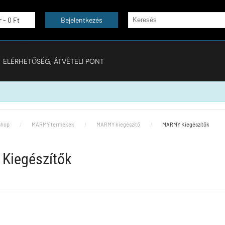
r -
0 Ft
Bejelentkezés
ELÉRHETŐSÉG, ÁTVÉTELI PONT
hop
MARMY termékek
MARMY kiegészítő
MARMY Kiegészítők
Kiegészítők