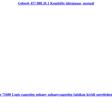
Geberit 457.888.26.1 Kombifix lábtámasz, normál
 71600 Logis csaptelep zuhany zuhanycsaptelep falsíkon kívüli szereléshe