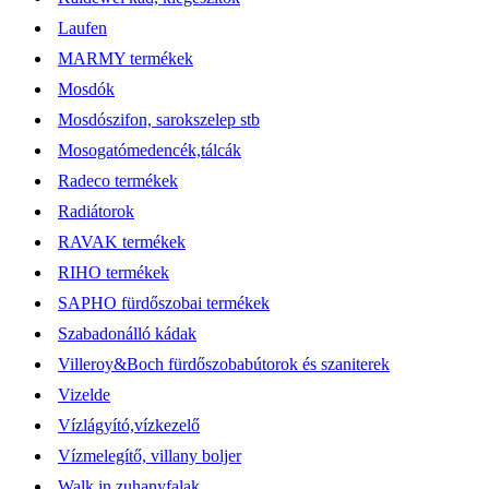
Laufen
MARMY termékek
Mosdók
Mosdószifon, sarokszelep stb
Mosogatómedencék,tálcák
Radeco termékek
Radiátorok
RAVAK termékek
RIHO termékek
SAPHO fürdőszobai termékek
Szabadonálló kádak
Villeroy&Boch fürdőszobabútorok és szaniterek
Vizelde
Vízlágyító,vízkezelő
Vízmelegítő, villany boljer
Walk in zuhanyfalak