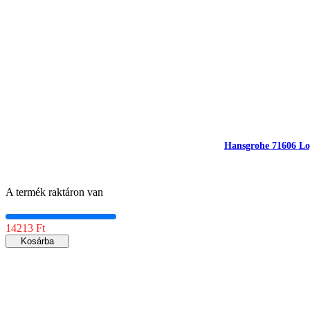
Hansgrohe 71606 Logi
A termék raktáron van
14213 Ft
Kosárba