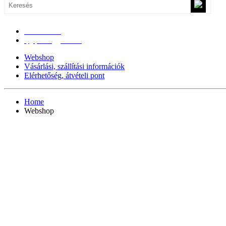
0670/365-7619
epgepoutlet@gmail.com
Webshop
Vásárlási, szállítási információk
Elérhetőség, átvételi pont
Home
Webshop