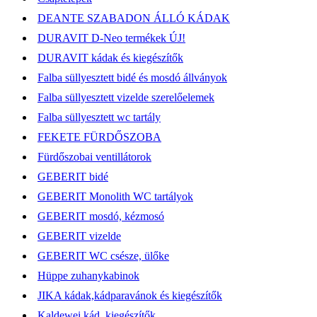
DEANTE SZABADON ÁLLÓ KÁDAK
DURAVIT D-Neo termékek ÚJ!
DURAVIT kádak és kiegészítők
Falba süllyesztett bidé és mosdó állványok
Falba süllyesztett vizelde szerelőelemek
Falba süllyesztett wc tartály
FEKETE FÜRDŐSZOBA
Fürdőszobai ventillátorok
GEBERIT bidé
GEBERIT Monolith WC tartályok
GEBERIT mosdó, kézmosó
GEBERIT vizelde
GEBERIT WC csésze, ülőke
Hüppe zuhanykabinok
JIKA kádak,kádparavánok és kiegészítők
Kaldewei kád, kiegészítők