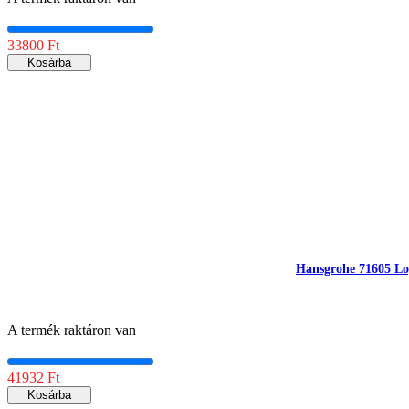
33800 Ft
Kosárba
Hansgrohe 71605 Logi
A termék raktáron van
41932 Ft
Kosárba