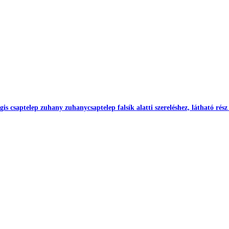
s csaptelep zuhany zuhanycsaptelep falsík alatti szereléshez, látható rész