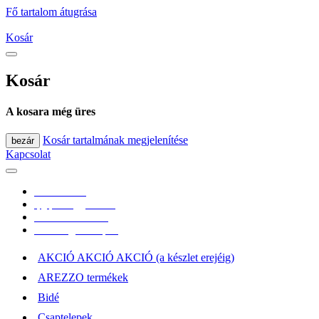
Fő tartalom átugrása
Kosár
Kosár
A kosara még üres
Kosár tartalmának megjelenítése
bezár
Kapcsolat
0670/365-7619
epgepoutlet@gmail.com
Vásárlási információk
Elérhetőség, átvételi pont
AKCIÓ AKCIÓ AKCIÓ (a készlet erejéig)
AREZZO termékek
Bidé
Csaptelepek