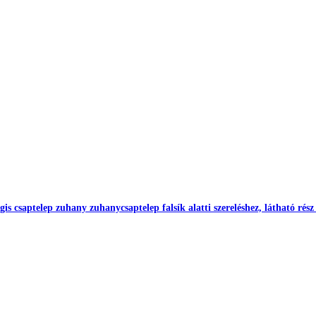
s csaptelep zuhany zuhanycsaptelep falsík alatti szereléshez, látható rész