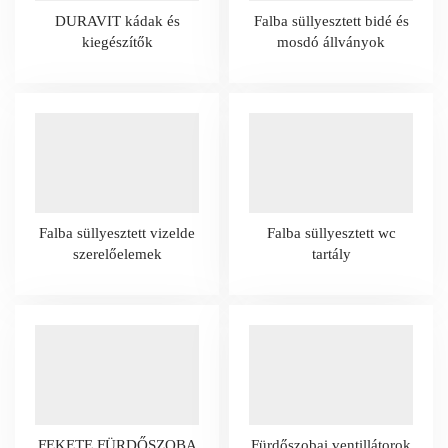
DURAVIT kádak és
Falba süllyesztett bidé és
kiegészítők
mosdó állványok
Falba süllyesztett vizelde
Falba süllyesztett wc
szerelőelemek
tartály
FEKETE FÜRDŐSZOBA
Fürdőszobai ventillátorok