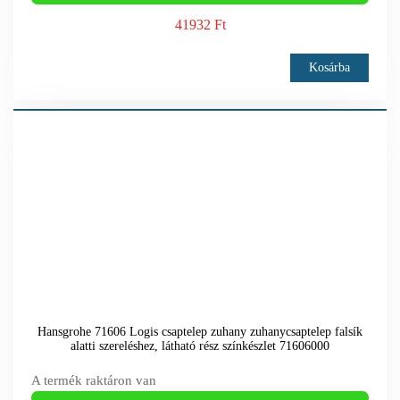
41932 Ft
Kosárba
Hansgrohe 71606 Logis csaptelep zuhany zuhanycsaptelep falsík
alatti szereléshez, látható rész színkészlet 71606000
A termék raktáron van