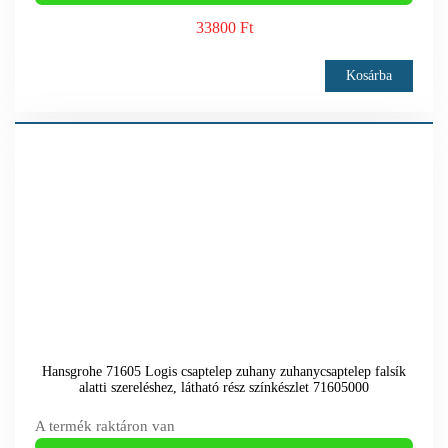
33800 Ft
Kosárba
Hansgrohe 71605 Logis csaptelep zuhany zuhanycsaptelep falsík
alatti szereléshez, látható rész színkészlet 71605000
A termék raktáron van