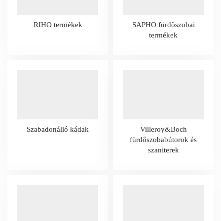
RIHO termékek
SAPHO fürdőszobai
termékek
Szabadonálló kádak
Villeroy&Boch
fürdőszobabútorok és
szaniterek