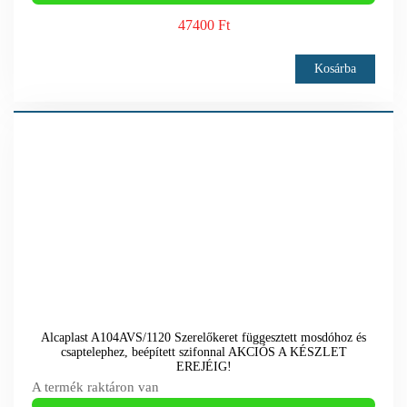
47400 Ft
Kosárba
Alcaplast A104AVS/1120 Szerelőkeret függesztett mosdóhoz és
csaptelephez, beépített szifonnal AKCIÓS A KÉSZLET
EREJÉIG!
A termék raktáron van