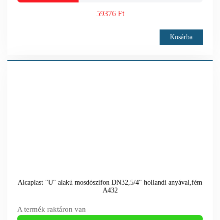
59376 Ft
Kosárba
Alcaplast "U" alakú mosdószifon DN32,5/4" hollandi anyával,fém
A432
A termék raktáron van