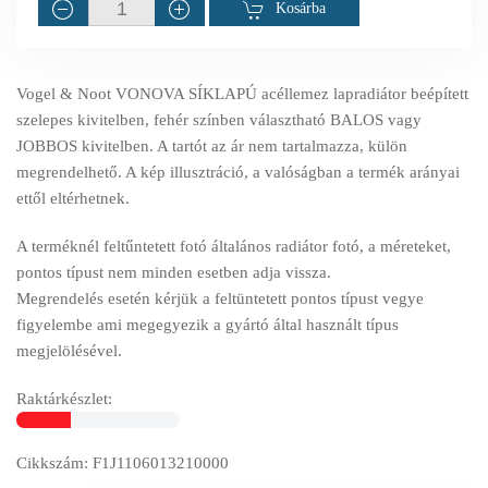
Kosárba
Vogel & Noot VONOVA SÍKLAPÚ acéllemez lapradiátor beépített
szelepes kivitelben, fehér színben választható BALOS vagy
JOBBOS kivitelben. A tartót az ár nem tartalmazza, külön
megrendelhető. A kép illusztráció, a valóságban a termék arányai
ettől eltérhetnek.
A terméknél feltűntetett fotó általános radiátor fotó, a méreteket,
pontos típust nem minden esetben adja vissza.
Megrendelés esetén kérjük a feltüntetett pontos típust vegye
figyelembe ami megegyezik a gyártó által használt típus
megjelölésével.
Raktárkészlet:
Cikkszám: F1J1106013210000