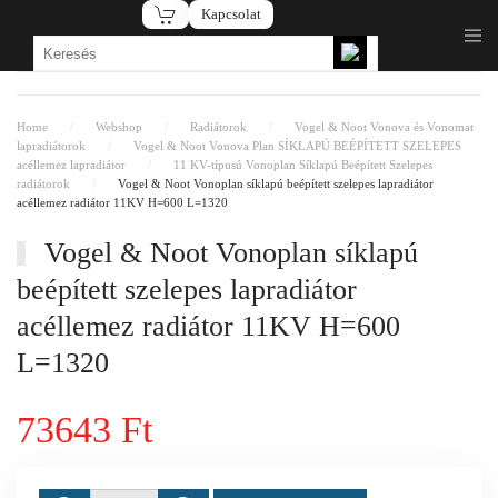
Kapcsolat
Fő tartalom átugrása
Home
Webshop
Radiátorok
Vogel & Noot Vonova és Vonomat
lapradiátorok
Vogel & Noot Vonova Plan SÍKLAPÚ BEÉPÍTETT SZELEPES
acéllemez lapradiátor
11 KV-típusú Vonoplan Síklapú Beépített Szelepes
radiátorok
Vogel & Noot Vonoplan síklapú beépített szelepes lapradiátor
acéllemez radiátor 11KV H=600 L=1320
Vogel & Noot Vonoplan síklapú
beépített szelepes lapradiátor
acéllemez radiátor 11KV H=600
L=1320
73643 Ft