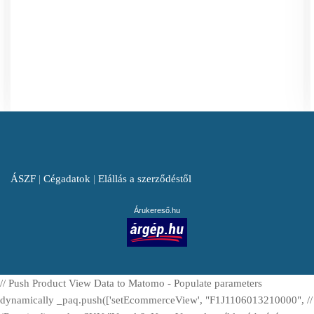
ÁSZF
|
Cégadatok
|
Elállás a szerződéstől
Árukereső.hu
// Push Product View Data to Matomo - Populate parameters
dynamically _paq.push(['setEcommerceView', "F1J1106013210000", //