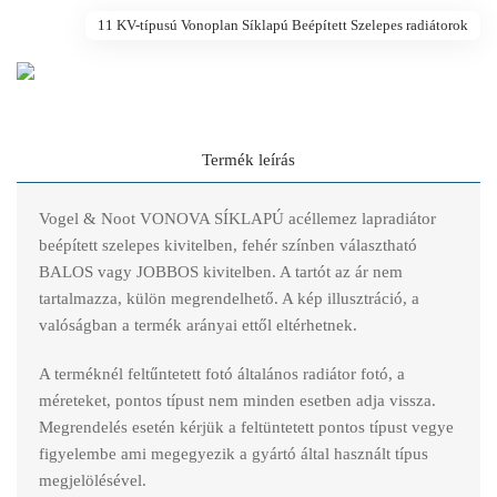
11 KV-típusú Vonoplan Síklapú Beépített Szelepes radiátorok
Termék leírás
Vogel & Noot VONOVA SÍKLAPÚ acéllemez lapradiátor
beépített szelepes kivitelben, fehér színben választható
BALOS vagy JOBBOS kivitelben. A tartót az ár nem
tartalmazza, külön megrendelhető. A kép illusztráció, a
valóságban a termék arányai ettől eltérhetnek.
A terméknél feltűntetett fotó általános radiátor fotó, a
méreteket, pontos típust nem minden esetben adja vissza.
Megrendelés esetén kérjük a feltüntetett pontos típust vegye
figyelembe ami megegyezik a gyártó által használt típus
megjelölésével.