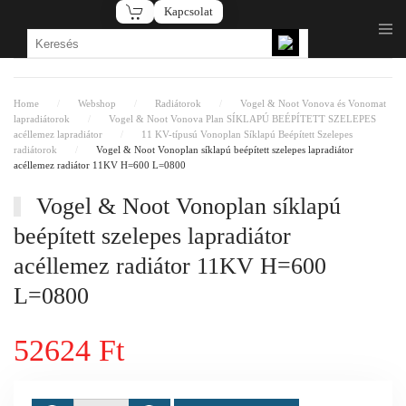
Kapcsolat
Fő tartalom átugrása
Home
Webshop
Radiátorok
Vogel & Noot Vonova és Vonomat
lapradiátorok
Vogel & Noot Vonova Plan SÍKLAPÚ BEÉPÍTETT SZELEPES
acéllemez lapradiátor
11 KV-típusú Vonoplan Síklapú Beépített Szelepes
radiátorok
Vogel & Noot Vonoplan síklapú beépített szelepes lapradiátor
acéllemez radiátor 11KV H=600 L=0800
Vogel & Noot Vonoplan síklapú
beépített szelepes lapradiátor
acéllemez radiátor 11KV H=600
L=0800
52624 Ft