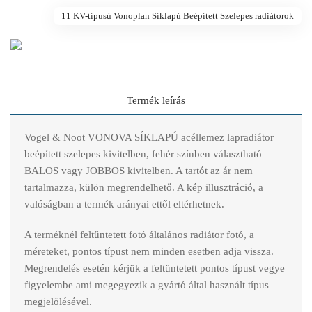
11 KV-típusú Vonoplan Síklapú Beépített Szelepes radiátorok
Termék leírás
Vogel & Noot VONOVA SÍKLAPÚ acéllemez lapradiátor
beépített szelepes kivitelben, fehér színben választható
BALOS vagy JOBBOS kivitelben. A tartót az ár nem
tartalmazza, külön megrendelhető. A kép illusztráció, a
valóságban a termék arányai ettől eltérhetnek.
A terméknél feltűntetett fotó általános radiátor fotó, a
méreteket, pontos típust nem minden esetben adja vissza.
Megrendelés esetén kérjük a feltüntetett pontos típust vegye
figyelembe ami megegyezik a gyártó által használt típus
megjelölésével.