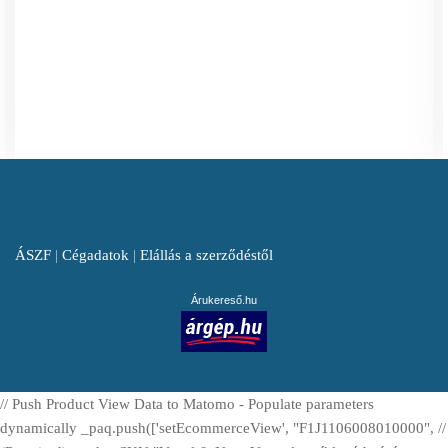
ÁSZF
|
Cégadatok
|
Elállás a szerződéstől
Árukereső.hu
// Push Product View Data to Matomo - Populate parameters
dynamically _paq.push(['setEcommerceView', "F1J1106008010000", //