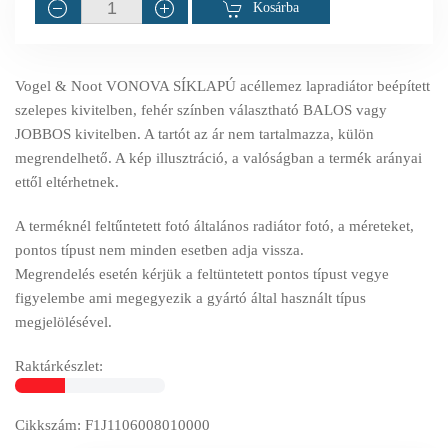
Kosárba
Vogel & Noot VONOVA SÍKLAPÚ acéllemez lapradiátor beépített
szelepes kivitelben, fehér színben választható BALOS vagy
JOBBOS kivitelben. A tartót az ár nem tartalmazza, külön
megrendelhető. A kép illusztráció, a valóságban a termék arányai
ettől eltérhetnek.
A terméknél feltűntetett fotó általános radiátor fotó, a méreteket,
pontos típust nem minden esetben adja vissza.
Megrendelés esetén kérjük a feltüntetett pontos típust vegye
figyelembe ami megegyezik a gyártó által használt típus
megjelölésével.
Raktárkészlet:
Cikkszám: F1J1106008010000