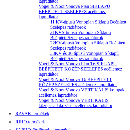
lapradiátor
Vogel & Noot Vonova Plan SÍKLAPÚ
BEÉPÍTETT SZELEPES acéllemez
lapradiátor
11 KV-típusú Vonoplan Síklapú Beépített
Szelepes radiátorok
21KVS-típusú Vonoplan Síklapú
Beépített Szelepes radiátorok
22KV-típusú Vonoplan Síklapú Beépített
Szelepes radiátorok
33KV-és 30 típusú Vonoplan Síklapú
Beépített Szelepes radiátorok
Vogel & Noot Vonova Plan T6 SÍKLAPÚ
BEÉPÍTETT KÖZÉP SZELEPES acéllemez
lapradiátor
Vogel & Noot Vonova T6 BEÉPÍTETT
KÖZÉP SZELEPES acéllemez lapradiátor
Vogel & Noot Vonova VERTIKÁLIS kompakt
acéllemez lapradiátor
Vogel & Noot Vonova VERTIKÁLIS
középcsatlakozású acéllemez lapradiátor
RAVAK termékek
RIHO termékek
SAPHO fürdőszobai termékek