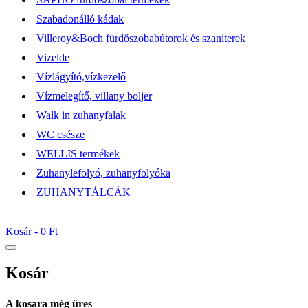
Szabadonálló kádak
Villeroy&Boch fürdőszobabútorok és szaniterek
Vizelde
Vízlágyító,vízkezelő
Vízmelegítő, villany boljer
Walk in zuhanyfalak
WC csésze
WELLIS termékek
Zuhanylefolyó, zuhanyfolyóka
ZUHANYTÁLCÁK
Kosár -
0 Ft
Kosár
A kosara még üres