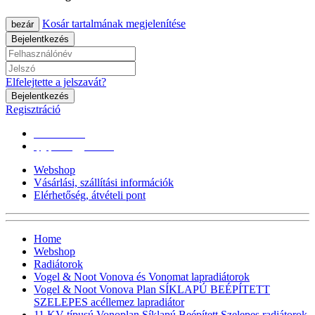
Kosár tartalmának megjelenítése
bezár
Bejelentkezés
Elfelejtette a jelszavát?
Bejelentkezés
Regisztráció
0670/365-7619
epgepoutlet@gmail.com
Webshop
Vásárlási, szállítási információk
Elérhetőség, átvételi pont
Home
Webshop
Radiátorok
Vogel & Noot Vonova és Vonomat lapradiátorok
Vogel & Noot Vonova Plan SÍKLAPÚ BEÉPÍTETT
SZELEPES acéllemez lapradiátor
11 KV-típusú Vonoplan Síklapú Beépített Szelepes radiátorok