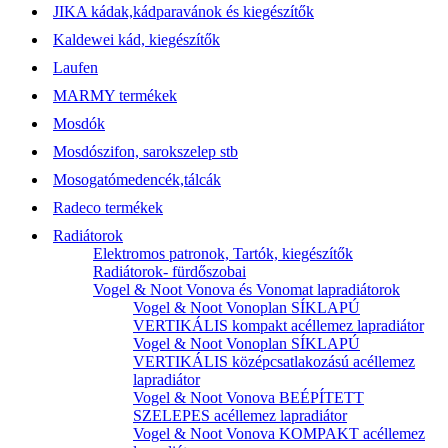
JIKA kádak,kádparavánok és kiegészítők
Kaldewei kád, kiegészítők
Laufen
MARMY termékek
Mosdók
Mosdószifon, sarokszelep stb
Mosogatómedencék,tálcák
Radeco termékek
Radiátorok
Elektromos patronok, Tartók, kiegészítők
Radiátorok- fürdőszobai
Vogel & Noot Vonova és Vonomat lapradiátorok
Vogel & Noot Vonoplan SÍKLAPÚ
VERTIKÁLIS kompakt acéllemez lapradiátor
Vogel & Noot Vonoplan SÍKLAPÚ
VERTIKÁLIS középcsatlakozású acéllemez
lapradiátor
Vogel & Noot Vonova BEÉPÍTETT
SZELEPES acéllemez lapradiátor
Vogel & Noot Vonova KOMPAKT acéllemez