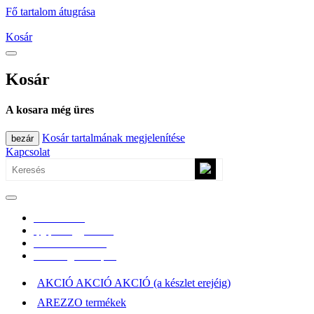
Fő tartalom átugrása
Kosár
Kosár
A kosara még üres
Kosár tartalmának megjelenítése
bezár
Kapcsolat
0670/365-7619
epgepoutlet@gmail.com
Vásárlási információk
Elérhetőség, átvételi pont
AKCIÓ AKCIÓ AKCIÓ (a készlet erejéig)
AREZZO termékek