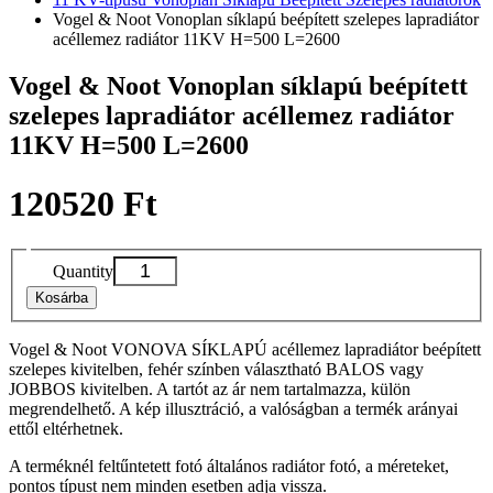
Vogel & Noot Vonoplan síklapú beépített szelepes lapradiátor
acéllemez radiátor 11KV H=500 L=2600
Vogel & Noot Vonoplan síklapú beépített
szelepes lapradiátor acéllemez radiátor
11KV H=500 L=2600
120520 Ft
Quantity
Kosárba
Vogel & Noot VONOVA SÍKLAPÚ acéllemez lapradiátor beépített
szelepes kivitelben, fehér színben választható BALOS vagy
JOBBOS kivitelben. A tartót az ár nem tartalmazza, külön
megrendelhető. A kép illusztráció, a valóságban a termék arányai
ettől eltérhetnek.
A terméknél feltűntetett fotó általános radiátor fotó, a méreteket,
pontos típust nem minden esetben adja vissza.