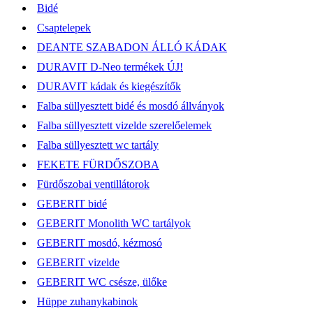
Bidé
Csaptelepek
DEANTE SZABADON ÁLLÓ KÁDAK
DURAVIT D-Neo termékek ÚJ!
DURAVIT kádak és kiegészítők
Falba süllyesztett bidé és mosdó állványok
Falba süllyesztett vizelde szerelőelemek
Falba süllyesztett wc tartály
FEKETE FÜRDŐSZOBA
Fürdőszobai ventillátorok
GEBERIT bidé
GEBERIT Monolith WC tartályok
GEBERIT mosdó, kézmosó
GEBERIT vizelde
GEBERIT WC csésze, ülőke
Hüppe zuhanykabinok