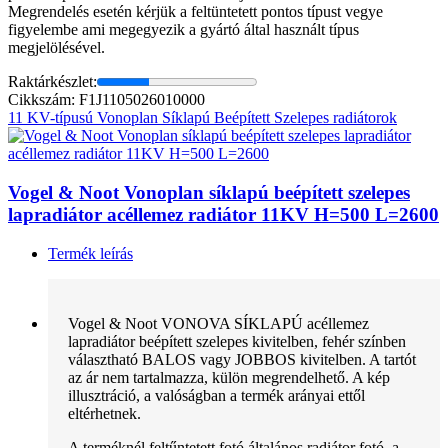
Megrendelés esetén kérjük a feltüntetett pontos típust vegye
figyelembe ami megegyezik a gyártó által használt típus
megjelölésével.
Raktárkészlet:
Cikkszám: F1J1105026010000
11 KV-típusú Vonoplan Síklapú Beépített Szelepes radiátorok
Vogel & Noot Vonoplan síklapú beépített szelepes
lapradiátor acéllemez radiátor 11KV H=500 L=2600
Termék leírás
Vogel & Noot VONOVA SÍKLAPÚ acéllemez
lapradiátor beépített szelepes kivitelben, fehér színben
választható BALOS vagy JOBBOS kivitelben. A tartót
az ár nem tartalmazza, külön megrendelhető. A kép
illusztráció, a valóságban a termék arányai ettől
eltérhetnek.
A terméknél feltűntetett fotó általános radiátor fotó, a