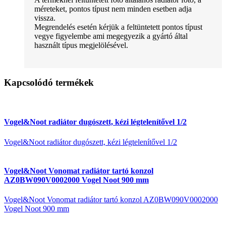
méreteket, pontos típust nem minden esetben adja
vissza.
Megrendelés esetén kérjük a feltüntetett pontos típust
vegye figyelembe ami megegyezik a gyártó által
használt típus megjelölésével.
Kapcsolódó termékek
Vogel&Noot radiátor dugószett, kézi légtelenítővel 1/2
Vogel&Noot radiátor dugószett, kézi légtelenítővel 1/2
Vogel&Noot Vonomat radiátor tartó konzol
AZ0BW090V0002000 Vogel Noot 900 mm
Vogel&Noot Vonomat radiátor tartó konzol AZ0BW090V0002000
Vogel Noot 900 mm